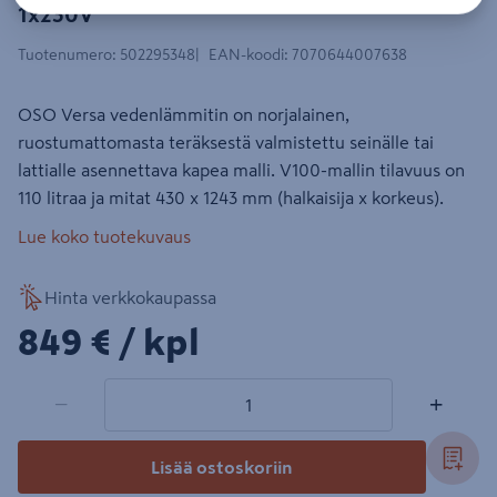
1x230V
Tuotenumero
:
502295348
EAN-koodi
:
7070644007638
OSO Versa vedenlämmitin on norjalainen,
ruostumattomasta teräksestä valmistettu seinälle tai
lattialle asennettava kapea malli. V100-mallin tilavuus on
110 litraa ja mitat 430 x 1243 mm (halkaisija x korkeus).
Lue koko tuotekuvaus
Hinta verkkokaupassa
849€/kpl
849 €
/ kpl
1 tuotetta
Määrä
−
+
Lisää ostoskoriin