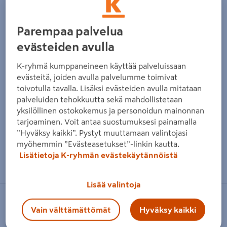
Parempaa palvelua
evästeiden avulla
K-ryhmä kumppaneineen käyttää palveluissaan
evästeitä, joiden avulla palvelumme toimivat
toivotulla tavalla. Lisäksi evästeiden avulla mitataan
palveluiden tehokkuutta sekä mahdollistetaan
yksilöllinen ostokokemus ja personoidun mainonnan
tarjoaminen. Voit antaa suostumuksesi painamalla
”Hyväksy kaikki”. Pystyt muuttamaan valintojasi
myöhemmin ”Evästeasetukset”-linkin kautta.
Zoomaa kuvaa sormilla kosketusnäytöllä
Lisätietoja K-ryhmän evästekäytännöistä
Lisää valintoja
OSO
Vain välttämättömät
Hyväksy kaikki
Vedenlämmitin OSO Versa V100 2kW