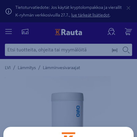
Tietoturvatiedote: Jos käytät kryptolompakkoa ja vierailit
K-ryhmän verkkosivuilla 27.7.,
lue tärkeät lisätiedot
.
/
/
LVI
Lämmitys
Lämminvesivaraajat
Yksityiskohtainen kuvaus löytyy Tuotteen kuvaus -maamerki