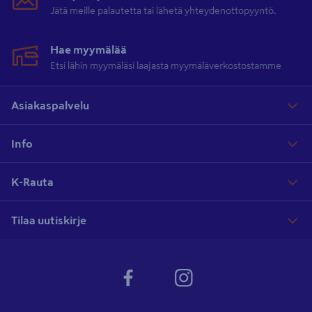
Jätä meille palautetta tai lähetä yhteydenottopyyntö.
Hae myymälää
Etsi lähin myymäläsi laajasta myymäläverkostostamme
Asiakaspalvelu
Info
K-Rauta
Tilaa uutiskirje