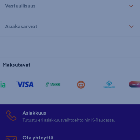
Vastuullisuus
Asiakasarviot
Maksutavat
Asiakkuus
Tutustu eri asiakkuusvaihtoehtoihin K-Raudassa.
Ota yhteyttä