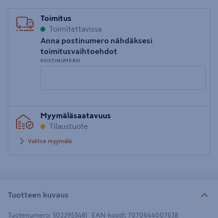
Toimitus
Toimitettavissa
Anna postinumero nähdäksesi
toimitusvaihtoehdot
POSTINUMERO
Syötä
Myymäläsaatavuus
postinumero
Tilaustuote
Valitse myymälä
Tuotteen kuvaus
Tuotenumero
:
502295348
EAN-koodi
:
7070644007638