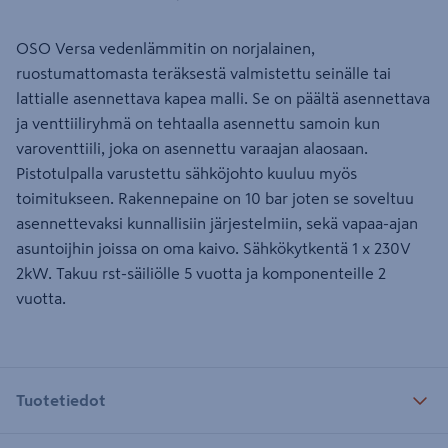
OSO Versa vedenlämmitin on norjalainen,
ruostumattomasta teräksestä valmistettu seinälle tai
lattialle asennettava kapea malli. Se on päältä asennettava
ja venttiiliryhmä on tehtaalla asennettu samoin kun
varoventtiili, joka on asennettu varaajan alaosaan.
Pistotulpalla varustettu sähköjohto kuuluu myös
toimitukseen. Rakennepaine on 10 bar joten se soveltuu
asennettevaksi kunnallisiin järjestelmiin, sekä vapaa-ajan
asuntoijhin joissa on oma kaivo. Sähkökytkentä 1 x 230V
2kW. Takuu rst-säiliölle 5 vuotta ja komponenteille 2
vuotta.
Tuotetiedot