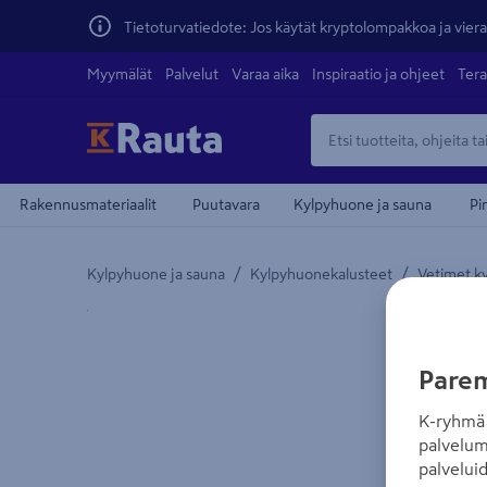
Tietoturvatiedote: Jos käytät kryptolompakkoa ja vierai
Myymälät
Palvelut
Varaa aika
Inspiraatio ja ohjeet
Tera
Rakennusmateriaalit
Puutavara
Kylpyhuone ja sauna
Pi
/
/
Kylpyhuone ja sauna
Kylpyhuonekalusteet
Vetimet ky
Yksityiskohtainen kuvaus löytyy Tuotteen kuvaus -
Parem
K-ryhmä 
palvelum
palvelui