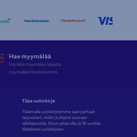
Hae myymälää
Etsi lähin myymäläsi laajasta
myymäläverkostostamme
Tilaa uutiskirje
Tilaamalla uutiskirjeemme saat parhaat
tarjoukset, vinkit ja ohjeet suoraan
sähköpostiisi. Sinun pitää olla yli 18-vuotias
tilataksesi uutiskirjeen.