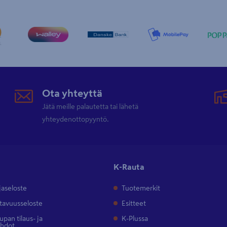
Ota yhteyttä
Jätä meille palautetta tai lähetä
yhteydenottopyyntö.
K-Rauta
jaseloste
Tuotemerkit
tavuusseloste
Esitteet
pan tilaus- ja
K-Plussa
ehdot