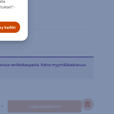
lla
ltyvät
tukset”-
y kaikki
tavissa verkkokaupasta. Katso myymäläsaatavuus
+
Lisää ostoskoriin