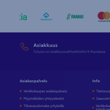
Asiakkuus
Tutustu eri asiakkuusvaihtoehtoihin K-Raudassa.
Asiakaspalvelu
Info
Verkkokaupan asiakaspalvelu
Tietosuo
Myymälöiden yhteystiedot
Saavutet
Tilinavauslomake yrityksille
Verkkokau
toimitus