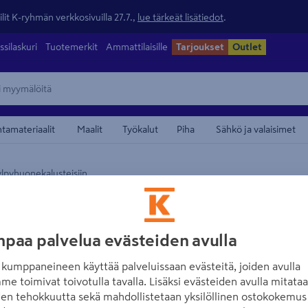
lit K-ryhmän verkkosivuilla 27.7.,
lue tärkeät lisätiedot
.
ssilaskuri
Tuotemerkit
Ammattilaisille
Tarjoukset
Outlet
ntamateriaalit
Maalit
Työkalut
Piha
Sähkö ja valaisimet
lpyhuonekalusteisiin
maamerkistä
IDO
Vedin puu IDO 2
paa palvelua evästeiden avulla
Tuotenumero
:
502555963
EA
kumppaneineen käyttää palveluissaan evästeitä, joiden avulla
me toimivat toivotulla tavalla. Lisäksi evästeiden avulla mitata
Puinen musta IDO kalusteve
den tehokkuutta sekä mahdollistetaan yksilöllinen ostokokemus 