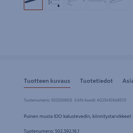
Tuotekuva 1
Tuotekuva 2
Tuotekuva 3
Tuotekuva 4
Tuotek
Tuotteen kuvaus
Tuotetiedot
Asi
Tuotenumero
:
502555963
EAN-koodi
:
4025410648570
Puinen musta IDO kalustevedin, kiinnitystarvikkeet 
Tuotenumero: 502.592.16.1