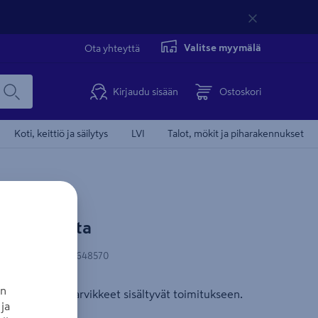
Valitse myymälä
Ota yhteyttä
Kirjaudu sisään
Ostoskori
Koti, keittiö ja säilytys
LVI
Talot, mökit ja piharakennukset
5,6cm musta
N-koodi
:
4025410648570
an
din, kiinnitystarvikkeet sisältyvät toimitukseen.
ja