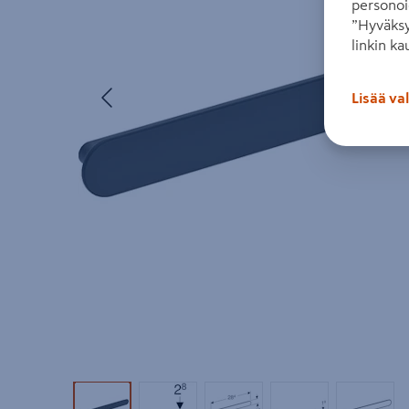
personoi
”Hyväksy
linkin ka
Edellinen
Lisää va