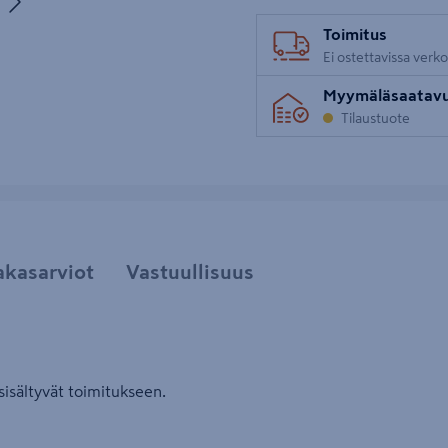
uva 5
Toimitus
Ei ostettavissa verk
Myymäläsaatav
Tilaustuote
akasarviot
Vastuullisuus
sisältyvät toimitukseen.