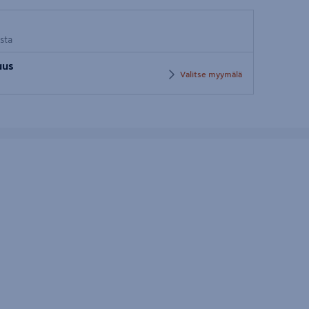
osta
uus
Valitse myymälä