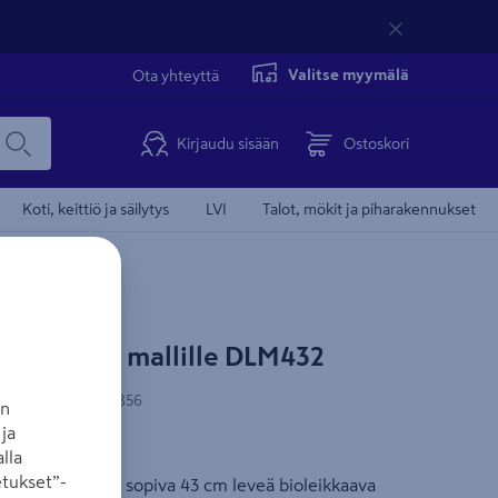
Valitse myymälä
Ota yhteyttä
Kirjaudu sisään
Ostoskori
Koti, keittiö ja säilytys
LVI
Talot, mökit ja piharakennukset
a 43cm bio mallille DLM432
-koodi
:
88381557856
an
ja
lla
u
tukset”-
kkuriin DLM432 sopiva 43 cm leveä bioleikkaava