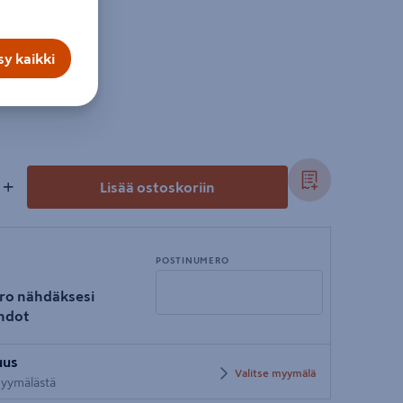
y kaikki
+
Lisää ostoskoriin
POSTINUMERO
ro nähdäksesi
hdot
Syötä
uus
postinumero
Valitse myymälä
 myymälästä