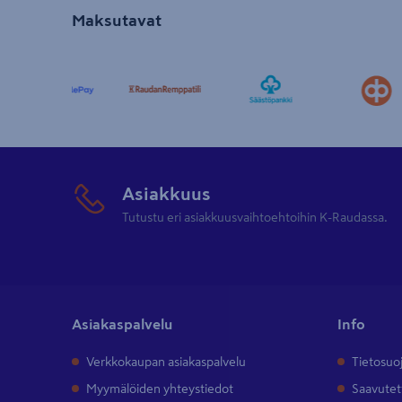
Maksutavat
Asiakkuus
Tutustu eri asiakkuusvaihtoehtoihin K-Raudassa.
Asiakaspalvelu
Info
Verkkokaupan asiakaspalvelu
Tietosuo
Myymälöiden yhteystiedot
Saavutet