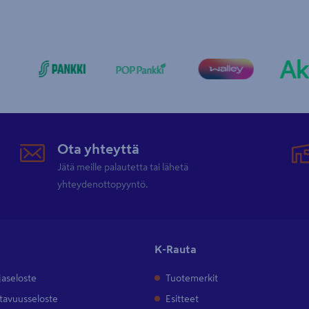
Ota yhteyttä
Jätä meille palautetta tai lähetä
yhteydenottopyyntö.
K-Rauta
jaseloste
Tuotemerkit
tavuusseloste
Esitteet