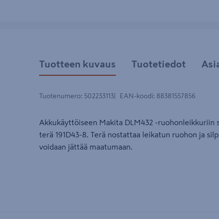
Tuotteen kuvaus
Tuotetiedot
Asi
Tuotenumero
:
502233113
EAN-koodi
:
88381557856
Akkukäyttöiseen Makita DLM432 -ruohonleikkuriin s
terä 191D43-8. Terä nostattaa leikatun ruohon ja silp
voidaan jättää maatumaan.