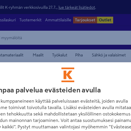
lit K-ryhmän verkkosivuilla 27.7.,
lue tärkeät lisätiedot
.
ssilaskuri
Tuotemerkit
Ammattilaisille
Tarjoukset
Outlet
ntamateriaalit
Maalit
Työkalut
Piha
Sähkö ja valaisimet
ureiden terät
maamerkistä
MAKITA
paa palvelua evästeiden avulla
Veitsiterä Makit
kumppaneineen käyttää palveluissaan evästeitä, joiden avulla
Tuotenumero
:
502233113
EAN
me toimivat toivotulla tavalla. Lisäksi evästeiden avulla mitata
den tehokkuutta sekä mahdollistetaan yksilöllinen ostokokemus 
dun mainonnan tarjoaminen. Voit antaa suostumuksesi painama
5.0
1 arvostel
 kaikki”. Pystyt muuttamaan valintojasi myöhemmin ”Evästease
Akkukäyttöiseen ruohonlei