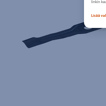
linkin ka
Lisää va