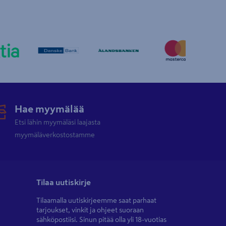
Hae myymälää
Etsi lähin myymäläsi laajasta
myymäläverkostostamme
Tilaa uutiskirje
Tilaamalla uutiskirjeemme saat parhaat
tarjoukset, vinkit ja ohjeet suoraan
sähköpostiisi. Sinun pitää olla yli 18-vuotias