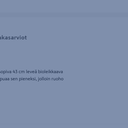
akasarviot
opiva 43 cm leveä bioleikkaava
puaa sen pieneksi, jolloin ruoho