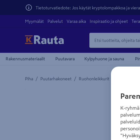
Tietoturvatiedote: Jos käytät kryptolompakkoa ja vierai
Myymälät
Palvelut
Varaa aika
Inspiraatio ja ohjeet
Tera
Rakennusmateriaalit
Puutavara
Kylpyhuone ja sauna
Pi
/
/
/
Piha
Puutarhakoneet
Ruohonleikkurit
Ruohonleikk
Yksityiskohtainen kuvaus löytyy Tuotteen kuvaus -
Parem
K-ryhmä 
palvelum
palvelui
personoi
”Hyväksy