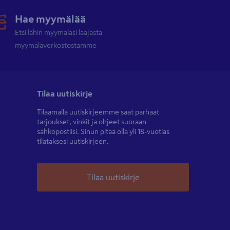
Hae myymälää
Etsi lähin myymäläsi laajasta
myymäläverkostostamme
Tilaa uutiskirje
Tilaamalla uutiskirjeemme saat parhaat
tarjoukset, vinkit ja ohjeet suoraan
sähköpostiisi. Sinun pitää olla yli 18-vuotias
tilataksesi uutiskirjeen.
Tilaa uutiskirje