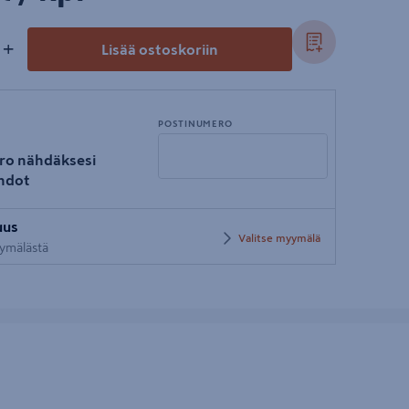
+
Lisää ostoskoriin
POSTINUMERO
ro nähdäksesi
hdot
Syötä
uus
postinumero
Valitse myymälä
yymälästä