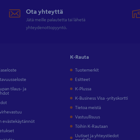
Ota yhteyttä
Jätä meille palautetta tai lähetä
yhteydenottopyyntö.
K-Rauta
jaseloste
Tuotemerkit
tavuusseloste
Esitteet
pan tilaus- ja
K-Plussa
ehdot
K-Business Visa -yrityskortti
hdot
Tietoa meistä
 virhevastuu
Vastuullisuus
 evästekäytännöt
Töihin K-Rautaan
etukset
Uutiset ja yhteystiedot