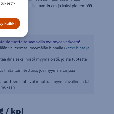
tukset”-
, isoin on halkaisijaltaan 14 cm ja kaksi pienempää
y kaikki
aisia tuotteita saatavilla nyt myös verkosta!
ään valitsemasi myymälän hinnalla
(katso hinta ja
aa ilmaiseksi niistä myymälöistä, joista tuotetta
s tilata toimitettuna, jos myymälä tarjoaa
 tuotteen hinta voi muuttua myymälävalinnan tai
n mukaan
€/kpl
€
/ kpl