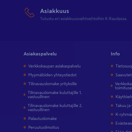
Asiakkuus
Tutustu eri asiakkuusvaihtoehtoihin K-Raudassa.
Asiakaspalvelu
Info
Verkkokaupan asiakaspalvelu
Tietosuo
Myymälöiden yhteystiedot
Saavutet
Tilinavauslomake yrityksille
Verkkokau
toimitus
Tilinavauslomake kuluttajille 1.
vastuullinen
Käyttöe
Tilinavauslomake kuluttajille 2.
Takuu ja
vastuullinen
K-ryhmän
Palautuslomake
Evästeas
Peruutusilmoitus