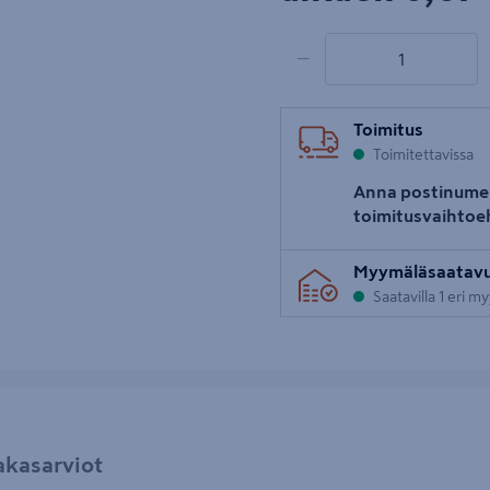
1 tuotetta
Määrä
−
Toimitus
Toimitettavissa
Anna postinume
toimitusvaihtoe
Myymäläsaatav
Saatavilla 1 eri m
akasarviot