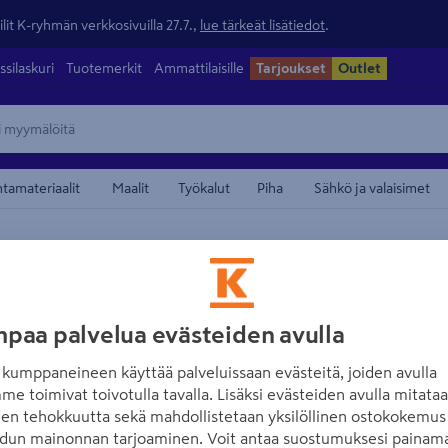
lit K-ryhmän verkkosivuilla 27.7.,
lue tärkeät lisätiedot
.
ssilaskuri
Tuotemerkit
Ammattilaisille
Tarjoukset
Outlet
ntamateriaalit
Maalit
Työkalut
Piha
Sähkö ja valaisimet
Suihkulähdetarvikkeet
maamerkistä
HORISONT
Vesikasvi Horiso
paa palvelua evästeiden avulla
vaaleanpunainen
kumppaneineen käyttää palveluissaan evästeitä, joiden avulla
Tuotenumero
:
500802175
EA
me toimivat toivotulla tavalla. Lisäksi evästeiden avulla mitata
den tehokkuutta sekä mahdollistetaan yksilöllinen ostokokemus 
dun mainonnan tarjoaminen. Voit antaa suostumuksesi painama
Kelluvat silkkilumpeet koris