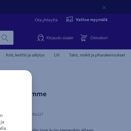
Valitse myymälä
Ota yhteyttä
Kirjaudu sisään
Ostoskori
Koti, keittiö ja säilytys
LVI
Talot, mökit ja piharakennukset
nt silkkilumme
 3kpl
N-koodi
:
8711465894227
an
ja
lla
tavat kauniisti niin ison kuin pienenkin altaan.