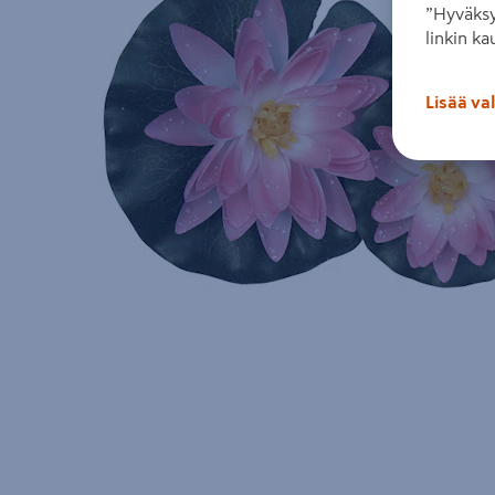
”Hyväksy
linkin ka
Lisää va