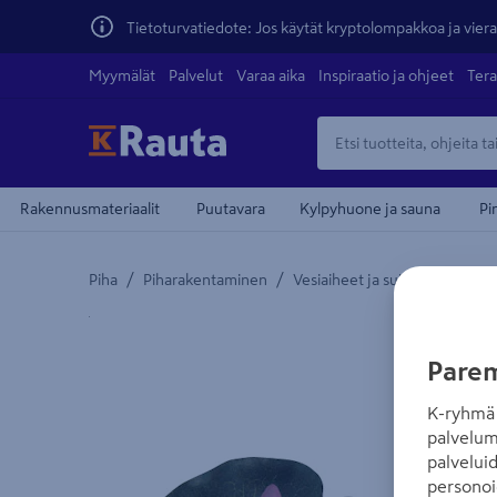
Tietoturvatiedote: Jos käytät kryptolompakkoa ja vierai
Myymälät
Palvelut
Varaa aika
Inspiraatio ja ohjeet
Tera
Rakennusmateriaalit
Puutavara
Kylpyhuone ja sauna
Pi
/
/
/
Piha
Piharakentaminen
Vesiaiheet ja suihkulähteet
Yksityiskohtainen kuvaus löytyy Tuotteen kuvaus -
Parem
K-ryhmä 
palvelum
palvelui
personoi