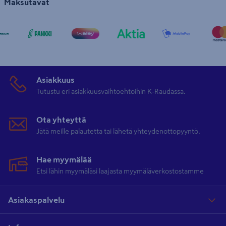
Maksutavat
Asiakkuus
Tutustu eri asiakkuusvaihtoehtoihin K-Raudassa.
Ota yhteyttä
Jätä meille palautetta tai lähetä yhteydenottopyyntö.
Hae myymälää
Etsi lähin myymäläsi laajasta myymäläverkostostamme
Asiakaspalvelu