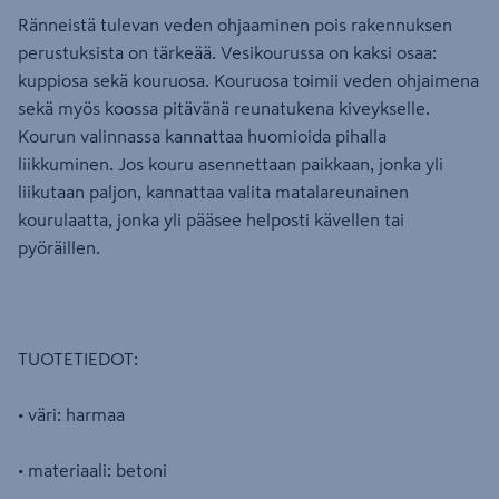
Ränneistä tulevan veden ohjaaminen pois rakennuksen
perustuksista on tärkeää. Vesikourussa on kaksi osaa:
kuppiosa sekä kouruosa. Kouruosa toimii veden ohjaimena
sekä myös koossa pitävänä reunatukena kiveykselle.
Kourun valinnassa kannattaa huomioida pihalla
liikkuminen. Jos kouru asennettaan paikkaan, jonka yli
liikutaan paljon, kannattaa valita matalareunainen
kourulaatta, jonka yli pääsee helposti kävellen tai
pyöräillen.
TUOTETIEDOT:
• väri: harmaa
• materiaali: betoni