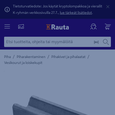
Tietoturvatiedote: Jos käytät kryptolompakkoa ja vierailit
K-ryhmän verkkosivuilla 27.7.,
lue tärkeät lisätiedot
.
/
/
/
Piha
Piharakentaminen
Pihakivet ja pihalaatat
Vesikourut ja loiskekupit
Yksityiskohtainen kuvaus löytyy Tuotteen kuvaus -maamerki