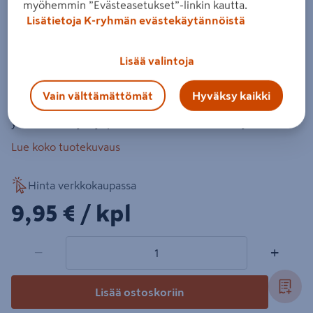
myöhemmin ”Evästeasetukset”-linkin kautta.
Vesikouru Lakka 125x100x500mm
Lisätietoja K-ryhmän evästekäytännöistä
Tuotenumero
:
500779814
EAN-koodi
:
6419184065141
Lisää valintoja
Vesikourua käytetään johtamaan sadevedet pois pihoilta ja
rakennuksen vierustoilta. Toimii myös kiveystä koossa
Vain välttämättömät
Hyväksy kaikki
pitävänä reunatukena. Sopii värin ja muodon puolesta
yhteen laattojen ja pihakivien kanssa. Ulkoleveys 180 mm.
Lue koko tuotekuvaus
Hinta verkkokaupassa
9,95€/kpl
9,95 €
/ kpl
1 tuotetta
Määrä
−
+
Lisää ostoskoriin