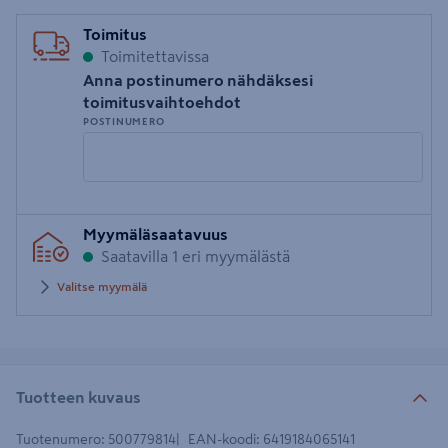
Toimitus
Toimitettavissa
Anna postinumero nähdäksesi
toimitusvaihtoehdot
POSTINUMERO
Syötä
Myymäläsaatavuus
postinumero
Saatavilla 1 eri myymälästä
Valitse myymälä
Tuotteen kuvaus
Tuotenumero
:
500779814
EAN-koodi
:
6419184065141