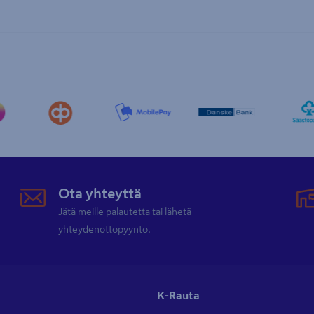
Ota yhteyttä
Jätä meille palautetta tai lähetä
yhteydenottopyyntö.
K-Rauta