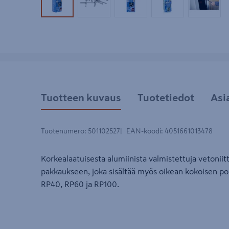
Tuotekuva 1
Tuotekuva 2
Tuotekuva 3
Tuotekuva 4
Tuotek
Tuotteen kuvaus
Tuotetiedot
Asi
Tuotenumero
:
501102527
EAN-koodi
:
4051661013478
Korkealaatuisesta alumiinista valmistettuja vetoniit
pakkaukseen, joka sisältää myös oikean kokoisen por
RP40, RP60 ja RP100.