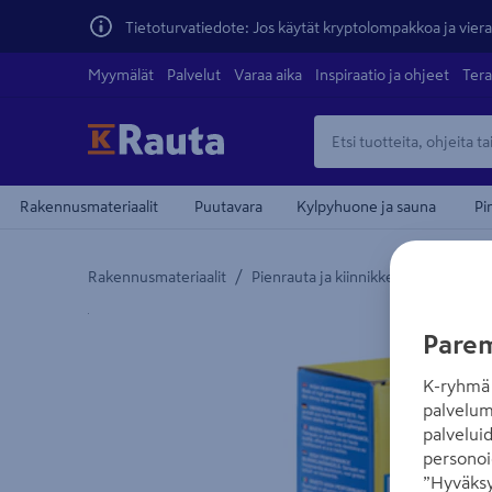
Tietoturvatiedote: Jos käytät kryptolompakkoa ja vierai
Myymälät
Palvelut
Varaa aika
Inspiraatio ja ohjeet
Tera
Rakennusmateriaalit
Puutavara
Kylpyhuone ja sauna
Pi
/
/
Rakennusmateriaalit
Pienrauta ja kiinnikkeet
Naulat ja
Yksityiskohtainen kuvaus löytyy Tuotteen kuvaus -
Parem
K-ryhmä 
palvelum
palvelui
personoi
”Hyväksy