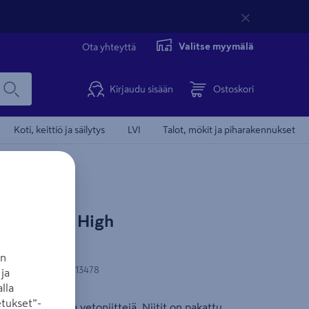
Valitse myymälä
Ota yhteyttä
Kirjaudu sisään
Ostoskori
Koti, keittiö ja säilytys
LVI
Talot, mökit ja piharakennukset
 4,8x10mm High
pl
an
-koodi
:
4051661013478
ja
lla
tukset”-
a valmistettuja vetoniittejä. Niitit on pakattu