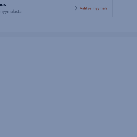
uus
postinumero
Valitse myymälä
i myymälästä