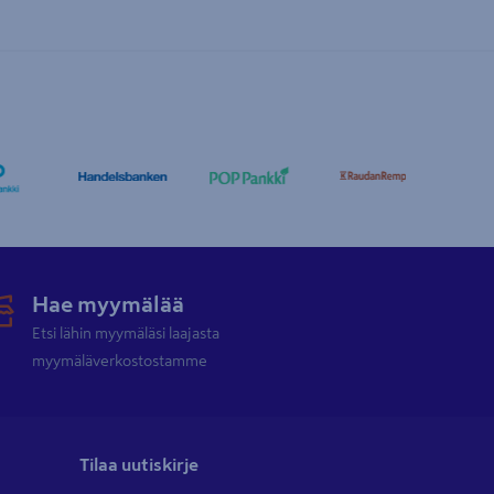
Hae myymälää
Etsi lähin myymäläsi laajasta
myymäläverkostostamme
Tilaa uutiskirje