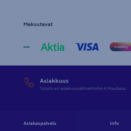
Maksutavat
Asiakkuus
Tutustu eri asiakkuusvaihtoehtoihin K-Raudassa.
Asiakaspalvelu
Info