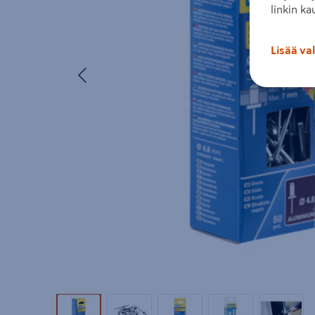
linkin ka
Lisää va
Edellinen