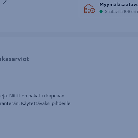
uva 5
Myymäläsaatav
Saatavilla 108 er
akasarviot
tejä. Niitit on pakattu kapeaan
anterän. Käytettäväksi pihdeille