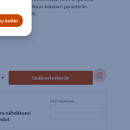
 sisältää myös oikean kokoisen poranterän.
40, RP60 ja RP100.
y kaikki
+
Lisää ostoskoriin
POSTINUMERO
ro nähdäksesi
hdot
Syötä