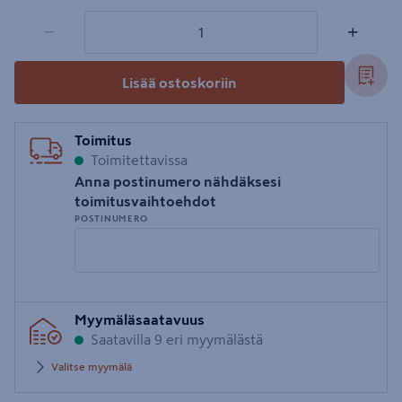
1 tuotetta
Määrä
−
+
Lisää ostoskoriin
Toimitus
Toimitettavissa
Anna postinumero nähdäksesi
toimitusvaihtoehdot
POSTINUMERO
Syötä
Myymäläsaatavuus
postinumero
Saatavilla 9 eri myymälästä
Valitse myymälä