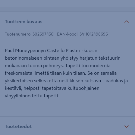
Tuotteen kuvaus
Tuotenumero
:
502697436
EAN-koodi
:
5411012498696
Paul Moneypennyn Castello Plaster -kuosin
betoninomaiseen pintaan yhdistyy harjatun tekstuurin
mukanaan tuoma pehmeys. Tapetti tuo modernia
freskomaista ilmettä tilaan kuin tilaan. Se on samalla
yksikertaisen selkeä että rustiikkisen kutsuva. Laadukas ja
kestävä, helposti tapetoitava kuitupohjainen
vinyylipinnoitettu tapetti.
Tuotetiedot