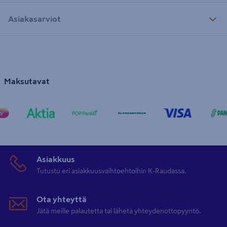
Asiakasarviot
Maksutavat
Asiakkuus
Tutustu eri asiakkuusvaihtoehtoihin K-Raudassa.
Ota yhteyttä
Jätä meille palautetta tai lähetä yhteydenottopyyntö.