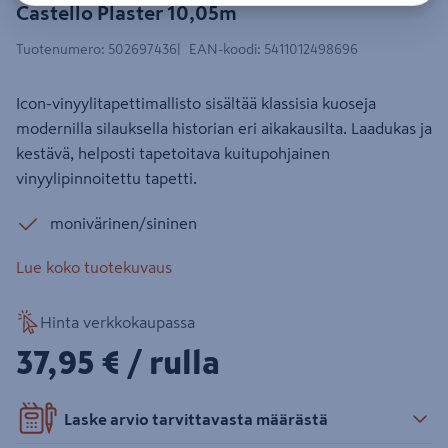
Castello Plaster 10,05m
Tuotenumero
:
502697436
EAN-koodi
:
5411012498696
Icon-vinyylitapettimallisto sisältää klassisia kuoseja
modernilla silauksella historian eri aikakausilta. Laadukas ja
kestävä, helposti tapetoitava kuitupohjainen
vinyylipinnoitettu tapetti.
monivärinen/sininen
Lue koko tuotekuvaus
Hinta verkkokaupassa
37,95€/rulla
37,95 €
/ rulla
Laske arvio tarvittavasta määrästä