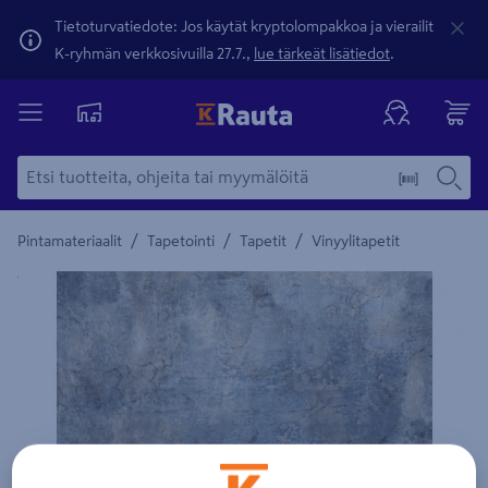
Tietoturvatiedote: Jos käytät kryptolompakkoa ja vierailit
K-ryhmän verkkosivuilla 27.7.,
lue tärkeät lisätiedot
.
/
/
/
Pintamateriaalit
Tapetointi
Tapetit
Vinyylitapetit
Yksityiskohtainen kuvaus löytyy Tuotteen kuvaus -maamerki
Edellinen
Seura