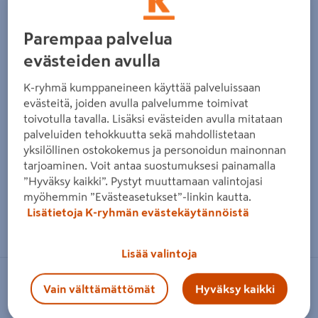
Parempaa palvelua
evästeiden avulla
K-ryhmä kumppaneineen käyttää palveluissaan
evästeitä, joiden avulla palvelumme toimivat
toivotulla tavalla. Lisäksi evästeiden avulla mitataan
palveluiden tehokkuutta sekä mahdollistetaan
yksilöllinen ostokokemus ja personoidun mainonnan
tarjoaminen. Voit antaa suostumuksesi painamalla
”Hyväksy kaikki”. Pystyt muuttamaan valintojasi
myöhemmin ”Evästeasetukset”-linkin kautta.
Lisätietoja K-ryhmän evästekäytännöistä
Zoomaa kuvaa sormilla kosketusnäytöllä
Lisää valintoja
GRANDECO
Vain välttämättömät
Hyväksy kaikki
Vinyylitapetti Grandeco Icon 191703