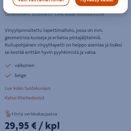
2025 312119 10,05m
Tuotenumero
:
502643610
EAN-koodi
:
4000441312119
Vinyylipinnoitettu tapettimallisto, jossa on mm.
geometrisia kuoseja ja erilaisia pintajäljitelmiä.
Kuitupohjainen vinyylitapetti on helppo asentaa ja lisäksi
se kestää erittäin hyvin pyyhkimistä ja valoa.
valkoinen
beige
Lue koko tuotekuvaus
Katso liitetiedostot
Hinta verkkokaupassa
29,95€/kpl
29,95 €
/ kpl