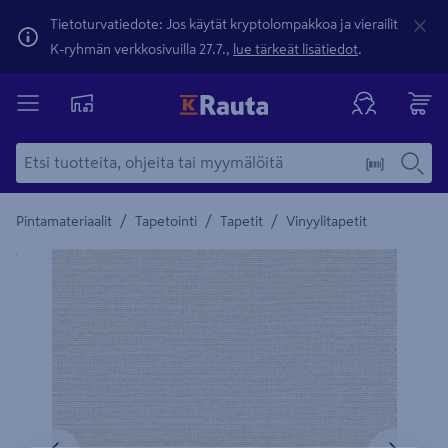
Tietoturvatiedote: Jos käytät kryptolompakkoa ja vierailit
K-ryhmän verkkosivuilla 27.7.,
lue tärkeät lisätiedot
.
/
/
/
Pintamateriaalit
Tapetointi
Tapetit
Vinyylitapetit
Yksityiskohtainen kuvaus löytyy Tuotteen kuvaus -maamerki
Edellinen
Seura