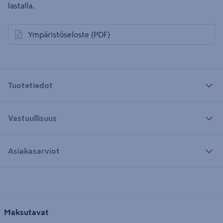
lastalla.
Ympäristöseloste
(PDF)
avautuu uuteen välilehteen
Tuotetiedot
Vastuullisuus
Asiakasarviot
Maksutavat