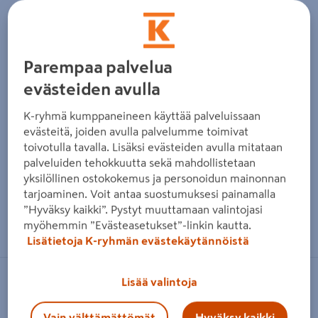
Parempaa palvelua
evästeiden avulla
K-ryhmä kumppaneineen käyttää palveluissaan
evästeitä, joiden avulla palvelumme toimivat
toivotulla tavalla. Lisäksi evästeiden avulla mitataan
palveluiden tehokkuutta sekä mahdollistetaan
yksilöllinen ostokokemus ja personoidun mainonnan
tarjoaminen. Voit antaa suostumuksesi painamalla
”Hyväksy kaikki”. Pystyt muuttamaan valintojasi
Zoomaa kuvaa sormilla kosketusnäytöllä
myöhemmin ”Evästeasetukset”-linkin kautta.
Lisätietoja K-ryhmän evästekäytännöistä
Lisää valintoja
RASCH
Vinyylitapetti Rasch Olohuoneet
Vain välttämättömät
Hyväksy kaikki