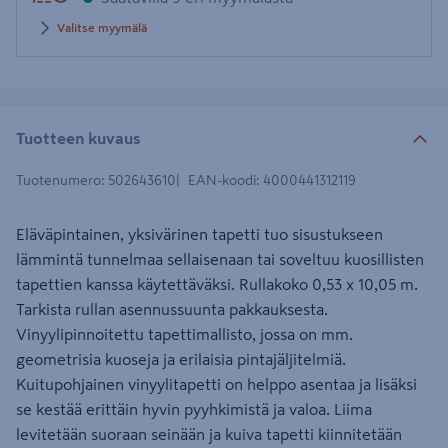
Valitse myymälä
Tuotteen kuvaus
Tuotenumero
:
502643610
EAN-koodi
:
4000441312119
Eläväpintainen, yksivärinen tapetti tuo sisustukseen
lämmintä tunnelmaa sellaisenaan tai soveltuu kuosillisten
tapettien kanssa käytettäväksi. Rullakoko 0,53 x 10,05 m.
Tarkista rullan asennussuunta pakkauksesta.
Vinyylipinnoitettu tapettimallisto, jossa on mm.
geometrisia kuoseja ja erilaisia pintajäljitelmiä.
Kuitupohjainen vinyylitapetti on helppo asentaa ja lisäksi
se kestää erittäin hyvin pyyhkimistä ja valoa. Liima
levitetään suoraan seinään ja kuiva tapetti kiinnitetään