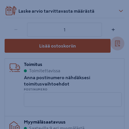
Laske arvio tarvittavasta määrästä
1 tuotetta
Määrä
−
+
Lisää ostoskoriin
Toimitus
Toimitettavissa
Anna postinumero nähdäksesi
toimitusvaihtoehdot
POSTINUMERO
Syötä
Myymäläsaatavuus
postinumero
Saatavilla 9 eri myymälästä