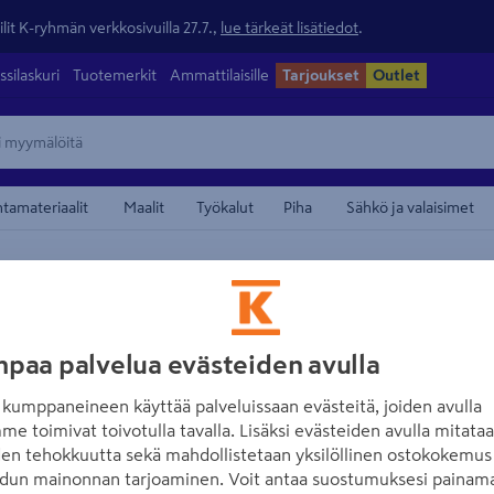
lit K-ryhmän verkkosivuilla 27.7.,
lue tärkeät lisätiedot
.
ssilaskuri
Tuotemerkit
Ammattilaisille
Tarjoukset
Outlet
ntamateriaalit
Maalit
Työkalut
Piha
Sähkö ja valaisimet
maamerkistä
RASCH
Vinyylitapetti R
paa palvelua evästeiden avulla
860610 10,05m
kumppaneineen käyttää palveluissaan evästeitä, joiden avulla
me toimivat toivotulla tavalla. Lisäksi evästeiden avulla mitata
Tuotenumero
:
502643562
EA
den tehokkuutta sekä mahdollistetaan yksilöllinen ostokokemus 
dun mainonnan tarjoaminen. Voit antaa suostumuksesi painama
Vinyylipinnoitettu tapettim