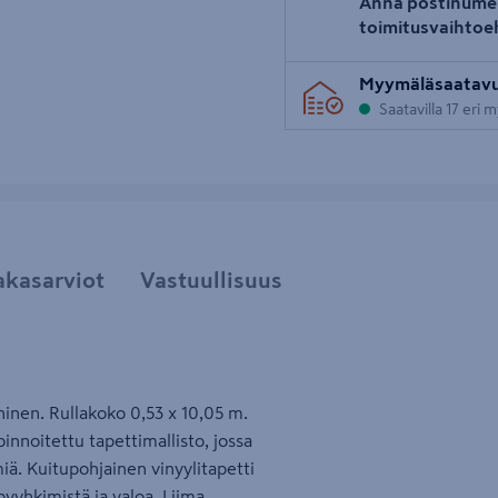
Anna postinume
toimitusvaihtoe
Myymäläsaatav
Saatavilla 17 eri
akasarviot
Vastuullisuus
ninen. Rullakoko 0,53 x 10,05 m.
innoitettu tapettimallisto, jossa
miä. Kuitupohjainen vinyylitapetti
pyyhkimistä ja valoa. Liima