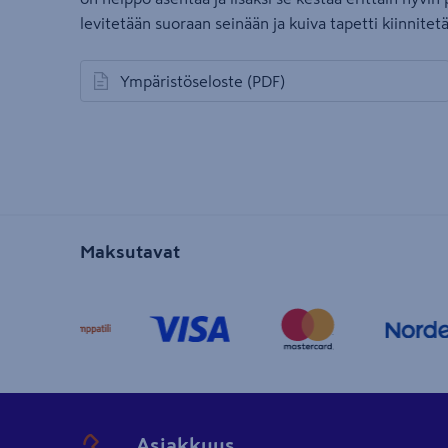
levitetään suoraan seinään ja kuiva tapetti kiinnitetä
Ympäristöseloste
(PDF)
avautuu uuteen välilehteen
Maksutavat
Asiakkuus