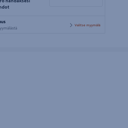
ro nähdäksesi
hdot
Syötä
uus
postinumero
Valitse myymälä
 myymälästä