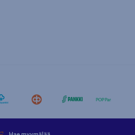
Hae myymälää