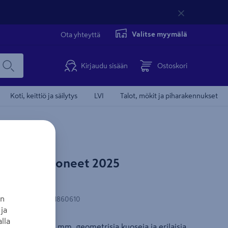
Valitse myymälä
Ota yhteyttä
Kirjaudu sisään
Ostoskori
Koti, keittiö ja säilytys
LVI
Talot, mökit ja piharakennukset
asch Olohuoneet 2025
an
N-koodi
:
4000441860610
ja
lla
allisto, jossa on mm. geometrisia kuoseja ja erilaisia