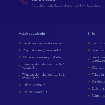
Tutustu eri asiakkuusvaihtoehtoihin K-Raudassa.
Asiakaspalvelu
Info
Verkkokaupan asiakaspalvelu
Tietosuo
Myymälöiden yhteystiedot
Saavutet
Tilinavauslomake yrityksille
Verkkokau
toimitus
Tilinavauslomake kuluttajille 1.
vastuullinen
Käyttöe
Tilinavauslomake kuluttajille 2.
Takuu ja
vastuullinen
K-ryhmän
Palautuslomake
Evästeas
Peruutusilmoitus
EU:n dat