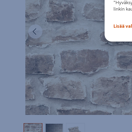
”Hyväksy
linkin ka
Lisää va
Edellinen