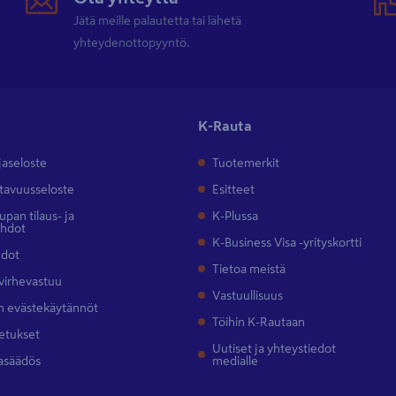
Jätä meille palautetta tai lähetä
yhteydenottopyyntö.
K-Rauta
jaseloste
Tuotemerkit
tavuusseloste
Esitteet
pan tilaus- ja
K-Plussa
ehdot
K-Business Visa -yrityskortti
hdot
Tietoa meistä
 virhevastuu
Vastuullisuus
 evästekäytännöt
Töihin K-Rautaan
etukset
Uutiset ja yhteystiedot
asäädös
medialle