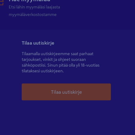
Etsi lähin myymäläsi laajasta
myymäläverkostostamme
Tilaa uutiskirje
Tilaamalla uutiskirjeemme saat parhaat
tarjoukset, vinkit ja ohjeet suoraan
sähköpostiisi. Sinun pitää olla yli 18-vuotias
tilataksesi uutiskirjeen.
Tilaa uutiskirje