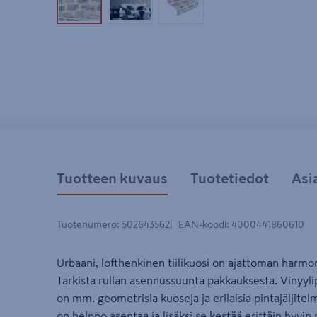
Tuotekuva 1
Tuotekuva 2
Tuotekuva 3
Tuotteen kuvaus
Tuotetiedot
Asi
Tuotenumero
:
502643562
EAN-koodi
:
4000441860610
Urbaani, lofthenkinen tiilikuosi on ajattoman harmo
Tarkista rullan asennussuunta pakkauksesta. Vinyylip
on mm. geometrisia kuoseja ja erilaisia pintajäljitel
on helppo asentaa ja lisäksi se kestää erittäin hyvin 