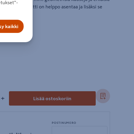
tukset”-
inen vinyylitapetti on helppo asentaa ja lisäksi se
mistä ja valoa.
y kaikki
l
+
Lisää ostoskoriin
POSTINUMERO