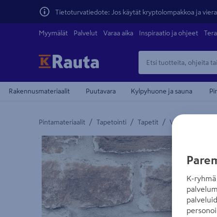
Tietoturvatiedote: Jos käytät kryptolompakkoa ja vierai
Myymälät
Palvelut
Varaa aika
Inspiraatio ja ohjeet
Tera
Rakennusmateriaalit
Puutavara
Kylpyhuone ja sauna
Pi
/
/
/
Pintamateriaalit
Tapetointi
Tapetit
Vinyylitapetit
Yksityiskohtainen kuvaus löytyy Tuotteen kuvaus -
Parem
K-ryhmä 
palvelum
palvelui
personoi