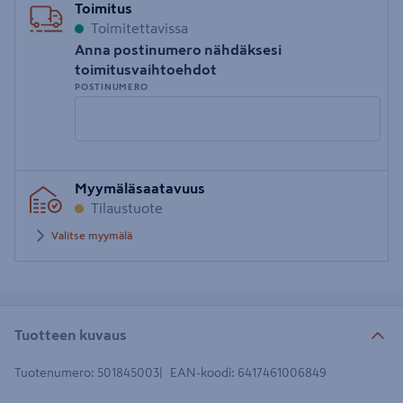
Toimitus
Toimitettavissa
Anna postinumero nähdäksesi
toimitusvaihtoehdot
POSTINUMERO
Syötä
Myymäläsaatavuus
postinumero
Tilaustuote
Valitse myymälä
Tuotteen kuvaus
Tuotenumero
:
501845003
EAN-koodi
:
6417461006849