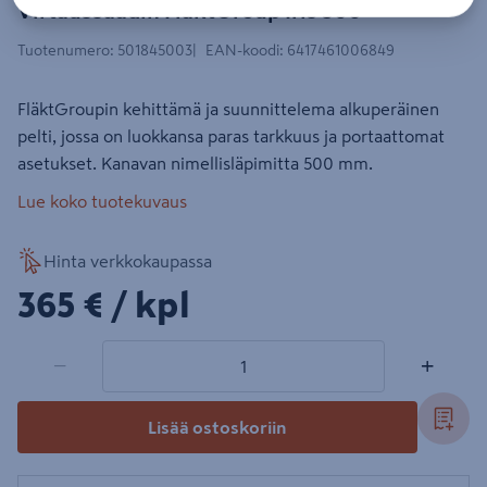
Virtaussäädin FläktGroup Iris 500
Tuotenumero
:
501845003
EAN-koodi
:
6417461006849
FläktGroupin kehittämä ja suunnittelema alkuperäinen
pelti, jossa on luokkansa paras tarkkuus ja portaattomat
asetukset. Kanavan nimellisläpimitta 500 mm.
Lue koko tuotekuvaus
Hinta verkkokaupassa
365€/kpl
365 €
/ kpl
1 tuotetta
Määrä
−
+
Lisää ostoskoriin