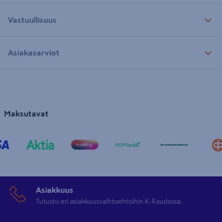
Vastuullisuus
Asiakasarviot
Maksutavat
Asiakkuus
Tutustu eri asiakkuusvaihtoehtoihin K-Raudassa.