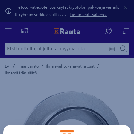
Tietoturvatiedote: Jos käytät kryptolompakkoa ja vierailit
K-ryhmän verkkosivuilla 27.7.,
lue tärkeät lisätiedot
.
/
/
/
LVI
Ilmanvaihto
Ilmanvaihtokanavat ja osat
Ilmamäärän säätö
Yksityiskohtainen kuvaus löytyy Tuotteen kuvaus -maamerki