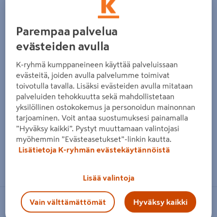
Edellinen
Seura
Parempaa palvelua
evästeiden avulla
K-ryhmä kumppaneineen käyttää palveluissaan
evästeitä, joiden avulla palvelumme toimivat
toivotulla tavalla. Lisäksi evästeiden avulla mitataan
palveluiden tehokkuutta sekä mahdollistetaan
yksilöllinen ostokokemus ja personoidun mainonnan
tarjoaminen. Voit antaa suostumuksesi painamalla
”Hyväksy kaikki”. Pystyt muuttamaan valintojasi
myöhemmin ”Evästeasetukset”-linkin kautta.
Lisätietoja K-ryhmän evästekäytännöistä
Zoomaa kuvaa sormilla kosketusnäytöllä
Lisää valintoja
Vain välttämättömät
Hyväksy kaikki
FLÄKTGROUP