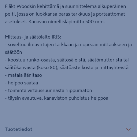
Fläkt Woodsin kehittämä ja suunnittelema alkuperäinen
pelti, jossa on luokkansa paras tarkkuus ja portaattomat
asetukset. Kanavan nimellisläpimitta 500 mm.
Mittaus- ja säätölaite IRIS:
- soveltuu ilmavirtojen tarkkaan ja nopeaan mittaukseen ja
säätöön
- koostuu runko-osasta, säätösäleistä, säätömutterista tai
säätökahvasta (koko 80), säätöasteikosta ja mittayhteistä
- matala äänitaso
- helppo säätää
- toiminta virtaussuunnasta riippumaton
- täysin avautuva, kanaviston puhdistus helppoa
Tuotetiedot