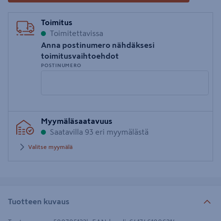
Toimitus
Toimitettavissa
Anna postinumero nähdäksesi
toimitusvaihtoehdot
POSTINUMERO
Syötä
Myymäläsaatavuus
postinumero
Saatavilla 93 eri myymälästä
Valitse myymälä
Tuotteen kuvaus