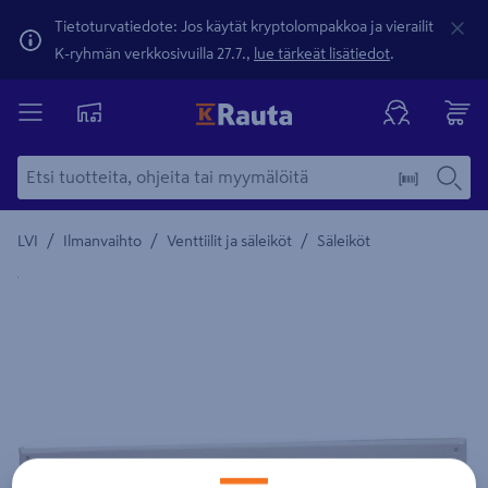
Tietoturvatiedote: Jos käytät kryptolompakkoa ja vierailit
K-ryhmän verkkosivuilla 27.7.,
lue tärkeät lisätiedot
.
/
/
/
LVI
Ilmanvaihto
Venttiilit ja säleiköt
Säleiköt
Yksityiskohtainen kuvaus löytyy Tuotteen kuvaus -maamerki