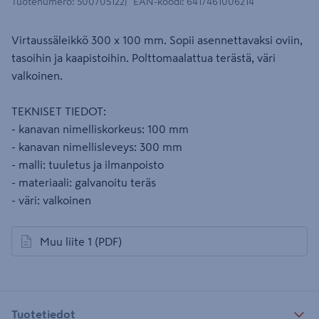
Tuotenumero
:
500705122
EAN-koodi
:
6417461006214
Virtaussäleikkö 300 x 100 mm. Sopii asennettavaksi oviin,
tasoihin ja kaapistoihin. Polttomaalattua terästä, väri
valkoinen.
TEKNISET TIEDOT:
- kanavan nimelliskorkeus: 100 mm
- kanavan nimellisleveys: 300 mm
- malli: tuuletus ja ilmanpoisto
- materiaali: galvanoitu teräs
- väri: valkoinen
Muu liite 1
(PDF)
avautuu uuteen välilehteen
Tuotetiedot