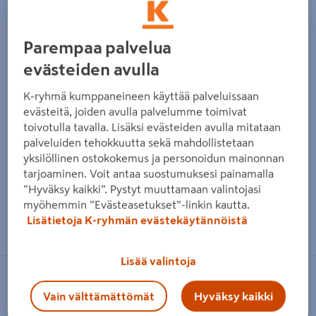
Parempaa palvelua
evästeiden avulla
K-ryhmä kumppaneineen käyttää palveluissaan
evästeitä, joiden avulla palvelumme toimivat
toivotulla tavalla. Lisäksi evästeiden avulla mitataan
palveluiden tehokkuutta sekä mahdollistetaan
yksilöllinen ostokokemus ja personoidun mainonnan
tarjoaminen. Voit antaa suostumuksesi painamalla
”Hyväksy kaikki”. Pystyt muuttamaan valintojasi
myöhemmin ”Evästeasetukset”-linkin kautta.
Zoomaa kuvaa sormilla kosketusnäytöllä
Lisätietoja K-ryhmän evästekäytännöistä
Lisää valintoja
FLÄKTGROUP
Vain välttämättömät
Hyväksy kaikki
Virtaussäleikkö FläktGroup HUS