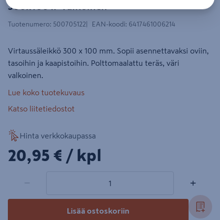
300x100 IP valkoinen
Tuotenumero
:
500705122
EAN-koodi
:
6417461006214
Virtaussäleikkö 300 x 100 mm. Sopii asennettavaksi oviin,
tasoihin ja kaapistoihin. Polttomaalattu teräs, väri
valkoinen.
Lue koko tuotekuvaus
Katso liitetiedostot
Hinta verkkokaupassa
20,95€/kpl
20,95 €
/ kpl
1 tuotetta
Määrä
−
+
Lisää ostoskoriin