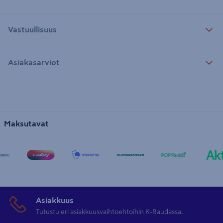
Vastuullisuus
Asiakasarviot
Maksutavat
Asiakkuus
Tutustu eri asiakkuusvaihtoehtoihin K-Raudassa.