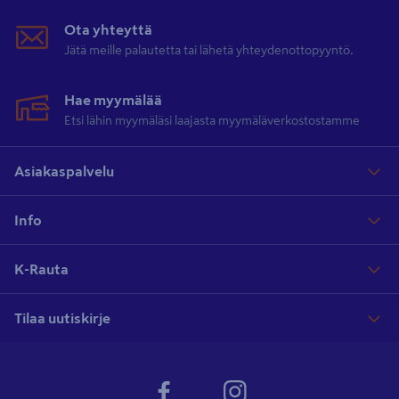
Ota yhteyttä
Jätä meille palautetta tai lähetä yhteydenottopyyntö.
Hae myymälää
Etsi lähin myymäläsi laajasta myymäläverkostostamme
Asiakaspalvelu
Info
K-Rauta
Tilaa uutiskirje