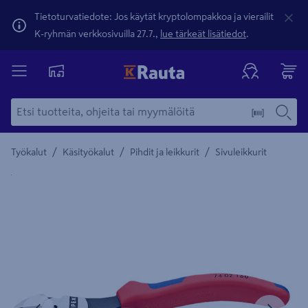
Tietoturvatiedote: Jos käytät kryptolompakkoa ja vierailit
K-ryhmän verkkosivuilla 27.7.,
lue tärkeät lisätiedot
.
/
/
/
Työkalut
Käsityökalut
Pihdit ja leikkurit
Sivuleikkurit
Yksityiskohtainen kuvaus löytyy Tuotteen kuvaus -maamerki
Edellinen
Seura