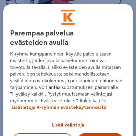
Parempaa palvelua
evästeiden avulla
K-ryhmä kumppaneineen käyttää palveluissaan
evästeitä, joiden avulla palvelumme toimivat
toivotulla tavalla. Lisäksi evästeiden avulla mitataan
palveluiden tehokkuutta sekä mahdollistetaan
yksilöllinen ostokokemus ja personoidun mainonnan
tarjoaminen. Voit antaa suostumuksesi painamalla
Zoomaa kuvaa sormilla kosketusnäytöllä
”Hyväksy kaikki”. Pystyt muuttamaan valintojasi
myöhemmin ”Evästeasetukset”-linkin kautta.
Lisätietoja K-ryhmän evästekäytännöistä
KNIPEX
Lisää valintoja
Voimasivuleikkuri Knipex 160mm 2K