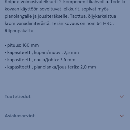
Knipex-voimasivuleikkurit 2-komponenttikahvoilla. Todella
kovaan käyttöön soveltuvat leikkurit, sopivat myös
pianolangalle ja jousiteräkselle. Taottua, öljykarkaistua
kromivanadiiniterästä. Terän kovuus on noin 64 HRC.
Riippupakattu.
• pituus: 160 mm
• kapasiteetti, kupari/muovi: 2,5 mm
• kapasiteetti, naula/johto: 3,4 mm
• kapasiteetti, pianolanka/jousiteräs: 2,0 mm
Tuotetiedot
Asiakasarviot