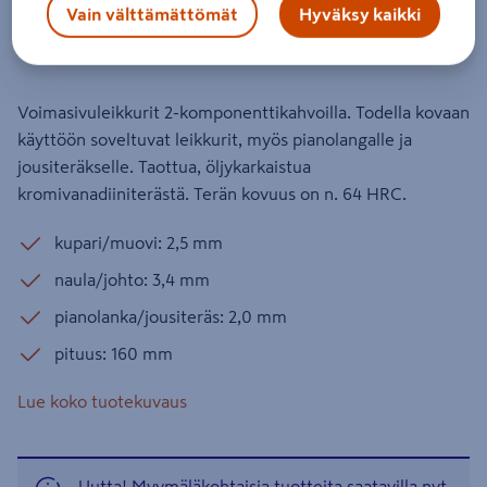
kahvat SB
Vain välttämättömät
Hyväksy kaikki
Tuotenumero
:
501013785
EAN-koodi
:
4003773011873
Voimasivuleikkurit 2-komponenttikahvoilla. Todella kovaan
käyttöön soveltuvat leikkurit, myös pianolangalle ja
jousiteräkselle. Taottua, öljykarkaistua
kromivanadiiniterästä. Terän kovuus on n. 64 HRC.
kupari/muovi: 2,5 mm
naula/johto: 3,4 mm
pianolanka/jousiteräs: 2,0 mm
pituus: 160 mm
Lue koko tuotekuvaus
Uutta! Myymäläkohtaisia tuotteita saatavilla nyt