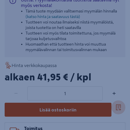
myös verkosta!
Tämä tuote myydään valitsemasi myymälän hinnalla
(katso hinta ja saatavuus tästä)
Tuotteen voi noutaa ilmaiseksi niistä myymälöistä,
joista tuotetta on heti saatavilla
Tuotteen voi myös tilata toimitettuna, jos myymälä
tarjoaa kuljetusvaihtoa
Huomaathan että tuotteen hinta voi muuttua
myymälävalinnan tai toimitusvalinnan mukaan
Hinta verkkokaupassa
41,95€/kpl
alkaen
41,95 €
/ kpl
1 tuotetta
Määrä
−
+
Lisää ostoskoriin
Toimitus