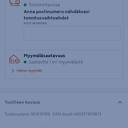
Toimitettavissa
Anna postinumero nähdäksesi
toimitusvaihtoehdot
POSTINUMERO
Syötä
Myymäläsaatavuus
postinumero
Saatavilla 1 eri myymälästä
Valitse myymälä
Tuotteen kuvaus
Tuotenumero
:
501013785
EAN-koodi
:
4003773011873