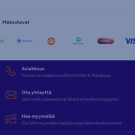
Maksutavat
Asiakkuus
Tutustu eri asiakkuusvaihtoehtoihin K-Raudassa.
Ota yhteyttä
Jätä meille palautetta tai lähetä yhteydenottopyyntö.
Hae myymälää
Etsi lähin myymäläsi laajasta myymäläverkostostamme