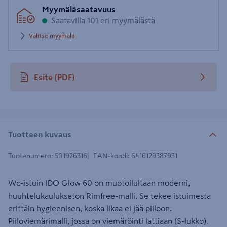
Syötä
Myymäläsaatavuus
postinumero
Saatavilla 101 eri myymälästä
Valitse myymälä
Esite
(PDF)
avautuu uuteen välilehteen
Tuotteen kuvaus
Tuotenumero
:
501926316
EAN-koodi
:
6416129387931
Wc-istuin IDO Glow 60 on muotoilultaan moderni,
huuhtelukaulukseton Rimfree-malli. Se tekee istuimesta
erittäin hygieenisen, koska likaa ei jää piiloon.
Piiloviemärimalli, jossa on viemäröinti lattiaan (S-lukko).