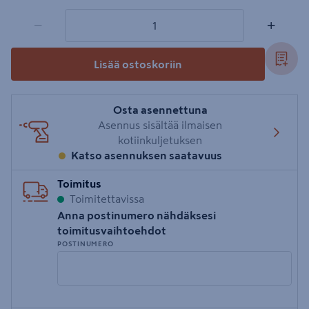
1 tuotetta
Määrä
−
+
Lisää ostoskoriin
Osta asennettuna
Asennus sisältää ilmaisen
kotiinkuljetuksen
Katso asennuksen saatavuus
Toimitus
Toimitettavissa
Anna postinumero nähdäksesi
toimitusvaihtoehdot
POSTINUMERO