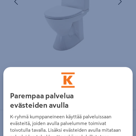
Zoomaa kuvaa sormilla kosketusnäytöllä
Parempaa palvelua
evästeiden avulla
K-ryhmä kumppaneineen käyttää palveluissaan
IDO
evästeitä, joiden avulla palvelumme toimivat
toivotulla tavalla. Lisäksi evästeiden avulla mitataan
Wc-istuin IDO Glow 60 2-t ilman