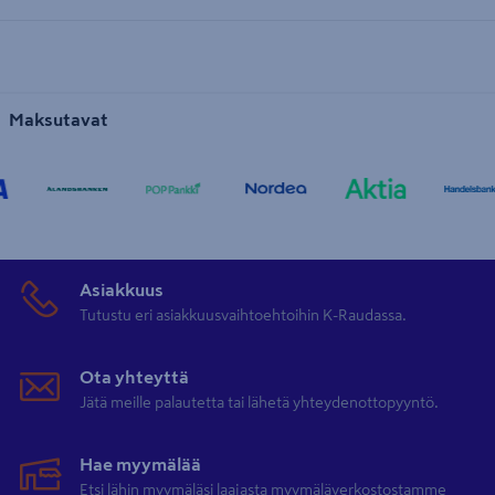
Maksutavat
Asiakkuus
Tutustu eri asiakkuusvaihtoehtoihin K-Raudassa.
Ota yhteyttä
Jätä meille palautetta tai lähetä yhteydenottopyyntö.
Hae myymälää
Etsi lähin myymäläsi laajasta myymäläverkostostamme