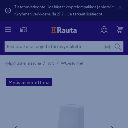
Tietoturvatiedote: Jos käytät kryptolompakkoa ja vierailit
K-ryhmän verkkosivuilla 27.7.,
lue tärkeät lisätiedot
.
/
/
Kylpyhuone ja sauna
WC
WC-istuimet
Yksityiskohtainen kuvaus löytyy Tuotteen kuvaus -maamerki
Myös asennettuna
Edellinen
Seura