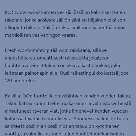
IDO Glow -wc-istuimen vesisäiliössä on kaksinkertainen
rakenne, jonka ansiosta säiliön ääni on hiljainen eikä sen
ulkopinta hikoile. Säiliön kaksoisrakenne vähentää myös
mahdollisen vesivahingon vaaraa.
Fresh wc -toiminto pitää wc:n raikkaana, sillä se
annostelee automaattisesti raikastetta jokaiseen
huuhteluveteen. Mukana on yksi raikastinpuikko, joka
laitetaan painonapin alle. Uusi raikastinpuikko kestää jopa
120 huuhtelua.
Kaikilla IDOn tuotteilla on vähintään kahden vuoden takuu.
Takuu kattaa suunnittelu-, raaka-aine- ja valmistusvirheistä
aiheutuneet tavaran viat, jotka ilmenevät kahden vuoden
kuluessa tavaran toimituksesta. Suomessa valmistettujen
saniteettiposliinien posliiniosien takuu on kymmenen
vuotta, ja valmiiksi asennettujen huuhtelumekanismien