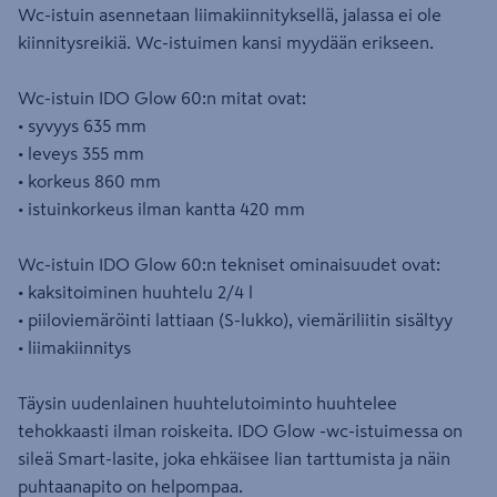
Wc-istuin asennetaan liimakiinnityksellä, jalassa ei ole
kiinnitysreikiä. Wc-istuimen kansi myydään erikseen.
Wc-istuin IDO Glow 60:n mitat ovat:
• syvyys 635 mm
• leveys 355 mm
• korkeus 860 mm
• istuinkorkeus ilman kantta 420 mm
Wc-istuin IDO Glow 60:n tekniset ominaisuudet ovat:
• kaksitoiminen huuhtelu 2/4 l
• piiloviemäröinti lattiaan (S-lukko), viemäriliitin sisältyy
• liimakiinnitys
Täysin uudenlainen huuhtelutoiminto huuhtelee
tehokkaasti ilman roiskeita. IDO Glow -wc-istuimessa on
sileä Smart-lasite, joka ehkäisee lian tarttumista ja näin
puhtaanapito on helpompaa.