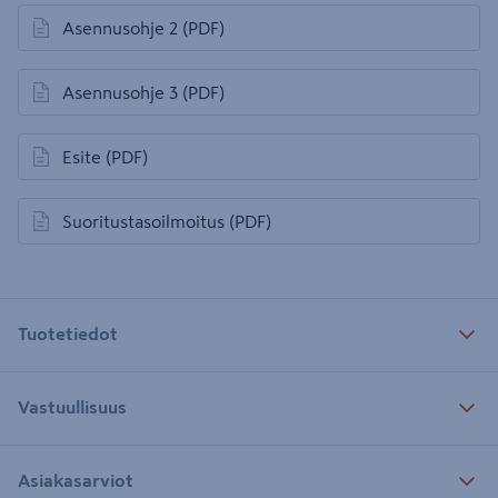
Asennusohje 2
(PDF)
avautuu uuteen välilehteen
Asennusohje 3
(PDF)
avautuu uuteen välilehteen
Esite
(PDF)
avautuu uuteen välilehteen
Suoritustasoilmoitus
(PDF)
avautuu uuteen välilehteen
Tuotetiedot
Vastuullisuus
Asiakasarviot