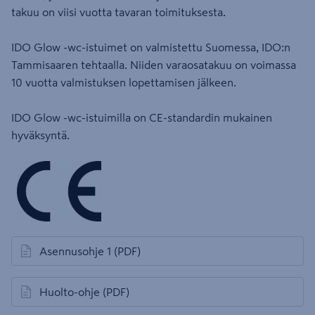
takuu on viisi vuotta tavaran toimituksesta.
IDO Glow -wc-istuimet on valmistettu Suomessa, IDO:n
Tammisaaren tehtaalla. Niiden varaosatakuu on voimassa
10 vuotta valmistuksen lopettamisen jälkeen.
IDO Glow -wc-istuimilla on CE-standardin mukainen
hyväksyntä.
Asennusohje 1
(PDF)
avautuu uuteen välilehteen
Huolto-ohje
(PDF)
avautuu uuteen välilehteen