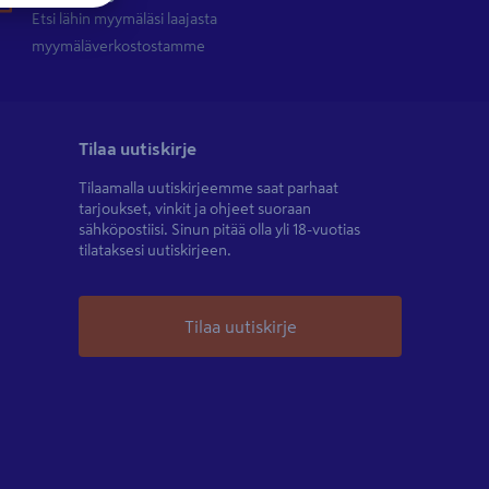
Etsi lähin myymäläsi laajasta
myymäläverkostostamme
Tilaa uutiskirje
Tilaamalla uutiskirjeemme saat parhaat
tarjoukset, vinkit ja ohjeet suoraan
sähköpostiisi. Sinun pitää olla yli 18-vuotias
tilataksesi uutiskirjeen.
Tilaa uutiskirje