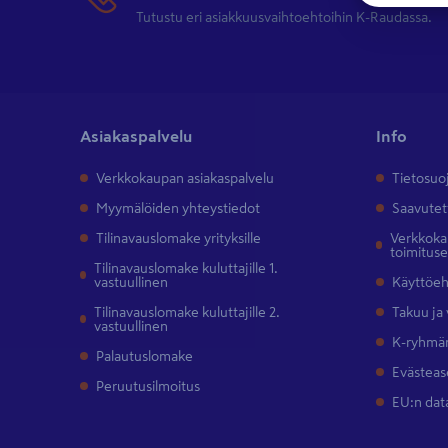
Tutustu eri asiakkuusvaihtoehtoihin K-Raudassa.
Asiakaspalvelu
Info
Verkkokaupan asiakaspalvelu
Tietosuo
Myymälöiden yhteystiedot
Saavutet
Tilinavauslomake yrityksille
Verkkokau
toimitus
Tilinavauslomake kuluttajille 1.
vastuullinen
Käyttöe
Tilinavauslomake kuluttajille 2.
Takuu ja
vastuullinen
K-ryhmän
Palautuslomake
Evästeas
Peruutusilmoitus
EU:n dat