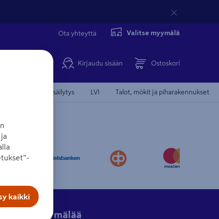
Valitse myymälä
Ota yhteyttä
Kirjaudu sisään
Ostoskori
Koti, keittiö ja säilytys
LVI
Talot, mökit ja piharakennukset
an
ja
lla
tukset”-
y kaikki
Hae myymälää