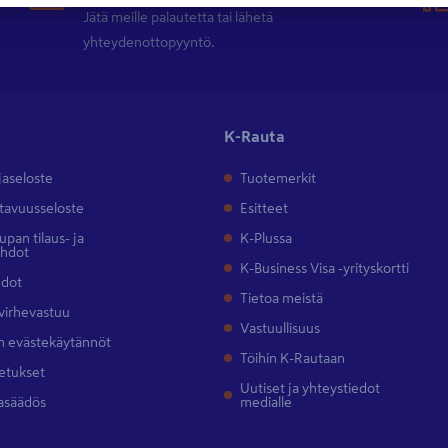
Jätä meille palautetta tai lähetä
yhteydenottopyyntö.
K-Rauta
jaseloste
Tuotemerkit
tavuusseloste
Esitteet
pan tilaus- ja
K-Plussa
ehdot
K-Business Visa -yrityskortti
hdot
Tietoa meistä
 virhevastuu
Vastuullisuus
 evästekäytännöt
Töihin K-Rautaan
etukset
Uutiset ja yhteystiedot
asäädös
medialle