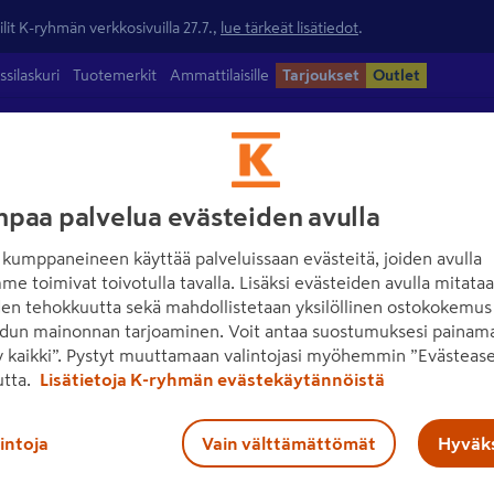
lit K-ryhmän verkkosivuilla 27.7.,
lue tärkeät lisätiedot
.
ssilaskuri
Tuotemerkit
Ammattilaisille
Tarjoukset
Outlet
ntamateriaalit
Maalit
Työkalut
Piha
Sähkö ja valaisimet
paa palvelua evästeiden avulla
kumppaneineen käyttää palveluissaan evästeitä, joiden avulla
me toimivat toivotulla tavalla. Lisäksi evästeiden avulla mitata
den tehokkuutta sekä mahdollistetaan yksilöllinen ostokokemus 
dun mainonnan tarjoaminen. Voit antaa suostumuksesi painama
 kaikki”. Pystyt muuttamaan valintojasi myöhemmin ”Evästease
utta.
Lisätietoja K-ryhmän evästekäytännöistä
lintoja
Vain välttämättömät
Hyväks
Ota yhteyttä