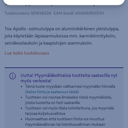
Yleistulppa Tox Apollo 8x140 50kpl
Tuotenumero
:
501048324
EAN-koodi
:
4049563003741
Tox Apollo -solmutulppa on alumiinikärkinen yleistulppa,
jota käytetään läpiasennuksissa mm. karmikiinnityksiin,
seinäkoolauksiin ja kaapistojen asennuksiin.
Lue koko tuotekuvaus
Uutta! Myymäläkohtaisia tuotteita saatavilla nyt
myös verkosta!
Tämä tuote myydään valitsemasi myymälän hinnalla
(katso hinta ja saatavuus tästä)
Tuotteen voi noutaa ilmaiseksi niistä myymälöistä,
joista tuotetta on heti saatavilla
Tuotteen voi myös tilata toimitettuna, jos myymälä
tarjoaa kuljetusvaihtoa
Huomaathan että tuotteen hinta voi muuttua
myymälävalinnan tai toimitusvalinnan mukaan