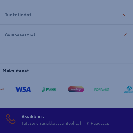
Tuotetiedot
Asiakasarviot
Maksutavat
Asiakkuus
Tutustu eri asiakkuusvaihtoehtoihin K-Raudassa.