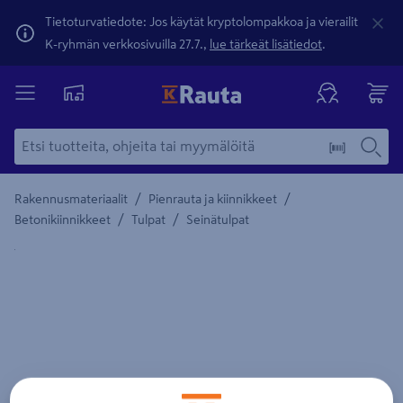
Tietoturvatiedote: Jos käytät kryptolompakkoa ja vierailit
K-ryhmän verkkosivuilla 27.7.,
lue tärkeät lisätiedot
.
/
/
Rakennusmateriaalit
Pienrauta ja kiinnikkeet
/
/
Betonikiinnikkeet
Tulpat
Seinätulpat
Yksityiskohtainen kuvaus löytyy Tuotteen kuvaus -maamerki