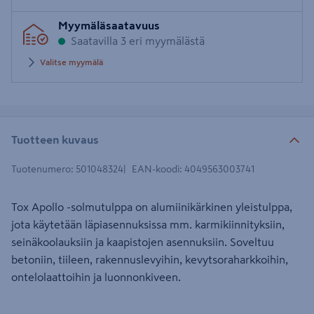
Syötä
Myymäläsaatavuus
postinumero
Saatavilla 3 eri myymälästä
Valitse myymälä
Tuotteen kuvaus
Tuotenumero
:
501048324
EAN-koodi
:
4049563003741
Tox Apollo -solmutulppa on alumiinikärkinen yleistulppa,
jota käytetään läpiasennuksissa mm. karmikiinnityksiin,
seinäkoolauksiin ja kaapistojen asennuksiin. Soveltuu
betoniin, tiileen, rakennuslevyihin, kevytsoraharkkoihin,
ontelolaattoihin ja luonnonkiveen.