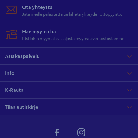
Ota yhteyttä
Jätä meille palautetta tai lähetä yhteydenottopyyntö.
Hae myymälää
Etsi lähin myymäläsi laajasta myymäläverkostostamme
Asiakaspalvelu
Info
K-Rauta
Tilaa uutiskirje