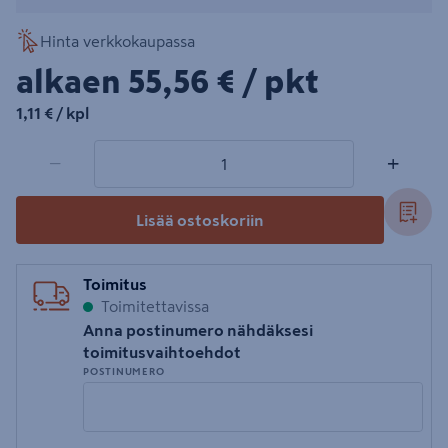
Hinta verkkokaupassa
55,56€/pkt
alkaen
55,56 €
/ pkt
1,11€/kpl
1,11 €
/ kpl
1 tuotetta
Määrä
−
+
Lisää ostoskoriin
Toimitus
Toimitettavissa
Anna postinumero nähdäksesi
toimitusvaihtoehdot
POSTINUMERO