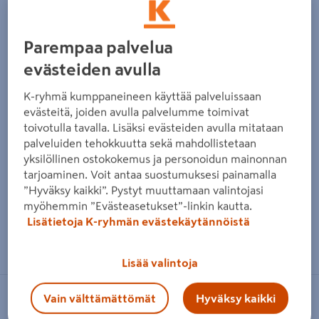
Parempaa palvelua
evästeiden avulla
K-ryhmä kumppaneineen käyttää palveluissaan
evästeitä, joiden avulla palvelumme toimivat
toivotulla tavalla. Lisäksi evästeiden avulla mitataan
palveluiden tehokkuutta sekä mahdollistetaan
yksilöllinen ostokokemus ja personoidun mainonnan
tarjoaminen. Voit antaa suostumuksesi painamalla
”Hyväksy kaikki”. Pystyt muuttamaan valintojasi
myöhemmin ”Evästeasetukset”-linkin kautta.
Lisätietoja K-ryhmän evästekäytännöistä
Zoomaa kuvaa sormilla kosketusnäytöllä
Lisää valintoja
Vain välttämättömät
Hyväksy kaikki
TOX