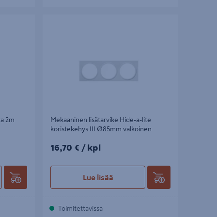
 2m
Mekaaninen lisätarvike Hide-a-lite
koristekehys III Ø85mm valkoinen
sta 2m
Mekaaninen lisätarvike Hide-a-lite
koristekehys III Ø85mm valkoinen
16,70€/kpl
16,70 €
/ kpl
Lue lisää
Toimitettavissa