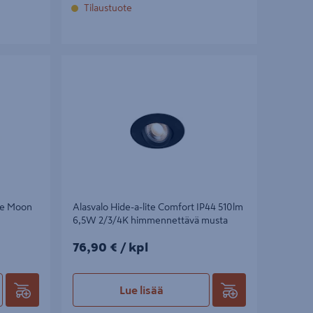
Tilaustuote
 Moon Public
Alasvalo Hide-a-lite Comfort IP44 510lm
6,5W 2/3/4K himmennettävä musta
ite Moon
Alasvalo Hide-a-lite Comfort IP44 510lm
6,5W 2/3/4K himmennettävä musta
76,90€/kpl
76,90 €
/ kpl
Lue lisää