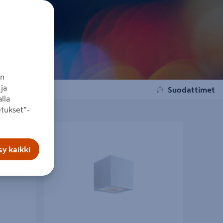
an
ja
Suodattimet
lla
tukset”-
Quick ISO
Ulkoseinävalaisin Cube Xl Hide-a-lite IP65
oinen
1890lm 25w valkoinen
y kaikki