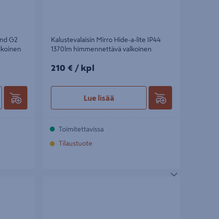
end G2
Kalustevalaisin Mirro Hide-a-lite IP44
lkoinen
1370lm himmennettävä valkoinen
210€/kpl
210 €
/ kpl
Lue lisää
Toimitettavissa
Tilaustuote
lumiini
Pinta-/ripustusvalaisin Hide-a-Lite Flexline
1715lm 19W 27/3/4K Wh