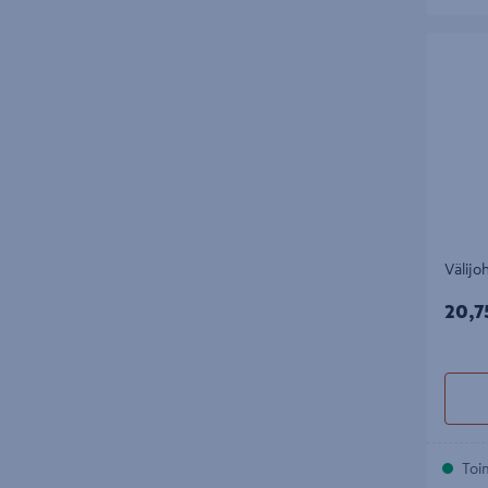
Välijohto
Välijo
20,7
20,7
Toi