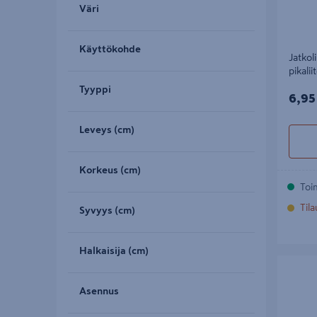
Väri
Käyttökohde
Jatkoli
pikali
Tyyppi
6,95
6,95
Leveys (cm)
Korkeus (cm)
Toi
Til
Syvyys (cm)
Halkaisija (cm)
Mekaanine
Ø85mm v
Asennus