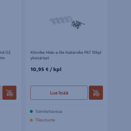
end G2
Kiinnike Hide-a-lite lisätarvike P67 10kpl
Dim
yksiväriset
10,95€/kpl
10,95 €
/ kpl
Lue lisää
Toimitettavissa
Tilaustuote