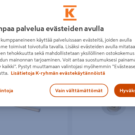
paa palvelua evästeiden avulla
kumppaneineen käyttää palveluissaan evästeitä, joiden avulla
me toimivat toivotulla tavalla. Lisäksi evästeiden avulla mitata
den tehokkuutta sekä mahdollistetaan yksilöllinen ostokokemus 
dun mainonnan tarjoaminen. Voit antaa suostumuksesi painama
 kaikki”. Pystyt muuttamaan valintojasi myöhemmin ”Evästease
än 898 tuotetta
utta.
Lisätietoja K-ryhmän evästekäytännöistä
pustusvalaisin Hide-a-Lite Flexline
Alasvalo Hide-a-lite Comfort G4 
W 27/3/4K Wh
Tilt IP44 650lm 7,5W DALI-2 valk
lintoja
Vain välttämättömät
Hyväks