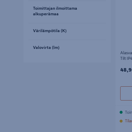
Toimittajan ilmoittama
alkuperämaa
Värilämpötila (K)
Valovirta (lm)
Alasva
Tilt I
48,9
48,9
Toi
Til