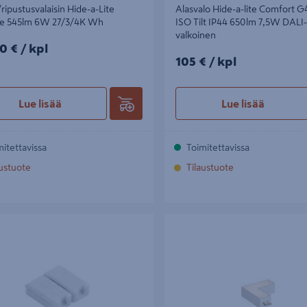
/ripustusvalaisin Hide-a-Lite
Alasvalo Hide-a-lite Comfort G
ine 545lm 6W 27/3/4K Wh
ISO Tilt IP44 650lm 7,5W DALI
valkoinen
0€/kpl
0 €
/ kpl
105€/kpl
105 €
/ kpl
Lue lisää
Lue lisää
mitettavissa
Toimitettavissa
austuote
Tilaustuote
n Hide-a-lite lisätarvike pikaliitokseen
Led-profiili Hide-a-lite Led Exten
0
90° 55lm 2700K Dim valkoinen