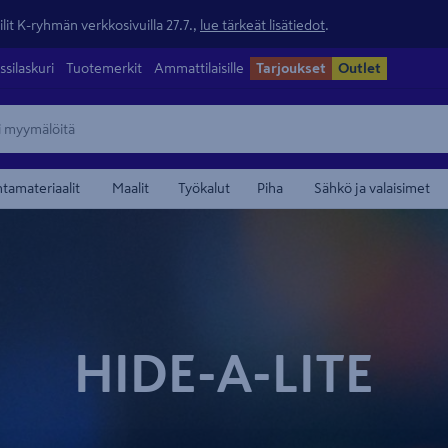
lit K-ryhmän verkkosivuilla 27.7.,
lue tärkeät lisätiedot
.
ssilaskuri
Tuotemerkit
Ammattilaisille
Tarjoukset
Outlet
ntamateriaalit
Maalit
Työkalut
Piha
Sähkö ja valaisimet
HIDE-A-LITE