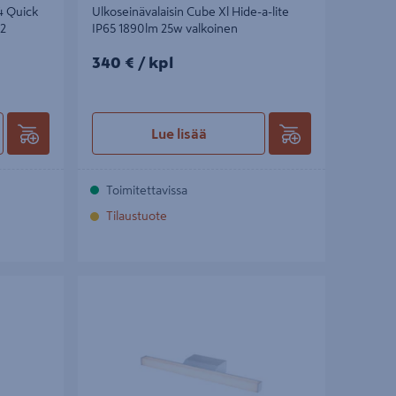
4 Quick
Ulkoseinävalaisin Cube Xl Hide-a-lite
-2
IP65 1890lm 25w valkoinen
340€/kpl
340 €
/ kpl
Lue lisää
Toimitettavissa
Tilaustuote
d G2 Corner
Kalustevalaisin Mirro Hide-a-lite IP44 1370lm
himmennettävä valkoinen