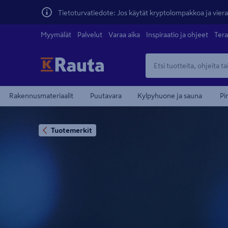
Tietoturvatiedote: Jos käytät kryptolompakkoa ja vierai
Myymälät
Palvelut
Varaa aika
Inspiraatio ja ohjeet
Tera
Rakennusmateriaalit
Puutavara
Kylpyhuone ja sauna
Pi
Tuotemerkit