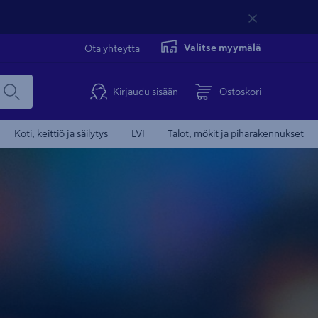
Valitse myymälä
Ota yhteyttä
Kirjaudu sisään
Ostoskori
Koti, keittiö ja säilytys
LVI
Talot, mökit ja piharakennukset