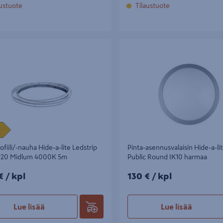
austuote
Tilaustuote
ili/-nauha Hide-a-lite Ledstrip Line
Pinta-asennusvalaisin Hide-a-lite
dlum 4000K 5m
Round IK10 harmaa
ofiili/-nauha Hide-a-lite Ledstrip
Pinta-asennusvalaisin Hide-a-l
IP20 Midlum 4000K 5m
Public Round IK10 harmaa
/kpl
130€/kpl
€
/ kpl
130 €
/ kpl
Lue lisää
Lue lisää