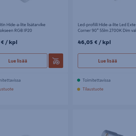
itin Hide-a-lite lisätarvike
Led-profiili Hide-a-lite Led Ext
itokseen RGB IP20
Corner 90° 55lm 2700K Dim va
€/kpl
46,05€/kpl
 €
/ kpl
46,05 €
/ kpl
Lue lisää
Lue lisää
mitettavissa
Toimitettavissa
austuote
Tilaustuote
n lisätarvike Hide-a-lite kehys 130
Maavalaisin Hide-a-lite Spot It S a
alkoinen
3000K