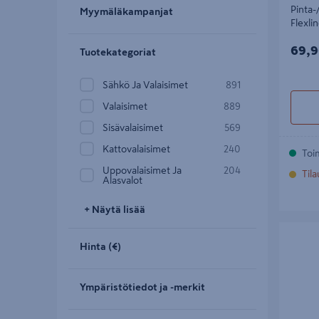
Pinta-
Myymäläkampanjat
Flexl
69,9
69,9
Tuotekategoriat
Sähkö Ja Valaisimet
891
Valaisimet
889
Sisävalaisimet
569
Kattovalaisimet
240
Toi
Uppovalaisimet Ja
204
Til
Alasvalot
+ Näytä lisää
Jatkoliiti
RGB IP2
Hinta (€)
Ympäristötiedot ja -merkit