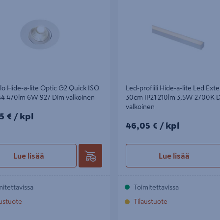
lo Hide-a-lite Optic G2 Quick ISO
Led-profiili Hide-a-lite Led Ext
P44 470lm 6W 927 Dim valkoinen
30cm IP21 210lm 3,5W 2700K 
valkoinen
5€/kpl
5 €
/ kpl
46,05€/kpl
46,05 €
/ kpl
Lue lisää
Lue lisää
mitettavissa
Toimitettavissa
austuote
Tilaustuote