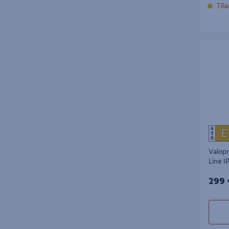
Til
Valoprofi
IP20 Mi
Valopr
Line 
299€
299 