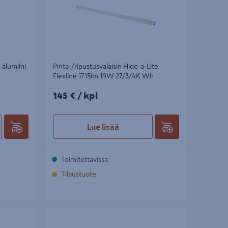
 alumiini
Pinta-/ripustusvalaisin Hide-a-Lite
Flexline 1715lm 19W 27/3/4K Wh
145€/kpl
145 €
/ kpl
Lue lisää
Toimitettavissa
Tilaustuote
nd G2 30cm
Kiinnike Hide-a-lite lisätarvike P67 10kpl
inen
yksiväriset