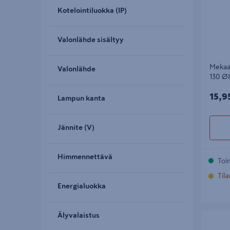
Kotelointiluokka (IP)
Valonlähde sisältyy
Mekaan
Valonlähde
130 Ø
15,9
15,9
Lampun kanta
Jännite (V)
Himmennettävä
Toi
Til
Energialuokka
Älyvalaistus
Alasvalo 
IP44 470