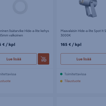
inen lisätarvike Hide-a-lite kehys
Maavalaisin Hide-a-lite Spot It S
85mm valkoinen
3000K
5€/kpl
165€/kpl
5 €
/ kpl
165 €
/ kpl
Lue lisää
Lue lisää
mitettavissa
Toimitettavissa
austuote
Tilaustuote
Hide-a-lite Optic G2 Quick ISO Tilt
Led-profiili Hide-a-lite Led Exte
lm 6W 927 Dim valkoinen
IP21 210lm 3,5W 2700K Dim valko