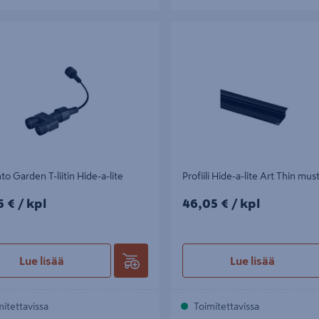
 Garden T-liitin Hide-a-lite
Profiili Hide-a-lite Art Thin musta
hto Garden T-liitin Hide-a-lite
Profiili Hide-a-lite Art Thin mu
5€/kpl
46,05€/kpl
5 €
/ kpl
46,05 €
/ kpl
Lue lisää
Lue lisää
mitettavissa
Toimitettavissa