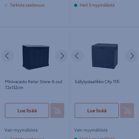
Tarkista saatavuus
Heti 3 myymälästä
Minivarasto Keter Store-it-out
Säilytyslaatikko City 113l
72x132cm
Edellinen
Seuraava
Edellinen
S
Minivarasto Keter Store-it-out
Säilytyslaatikko City 113l
72x132cm
Lue lisää
Lue lisää
Vain myymälöistä
Vain myymälöistä
Tarkista saatavuus
Heti 4 myymälästä