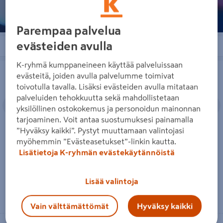
Parempaa palvelua
evästeiden avulla
Järjestä
Suodattimet
K-ryhmä kumppaneineen käyttää palveluissaan
Varastovaja Keter Manor 111x184cm
Minivarasto Keter Store It Out
evästeitä, joiden avulla palvelumme toimivat
toivotulla tavalla. Lisäksi evästeiden avulla mitataan
palveluiden tehokkuutta sekä mahdollistetaan
Edellinen
Seuraava
Edellinen
S
yksilöllinen ostokokemus ja personoidun mainonnan
tarjoaminen. Voit antaa suostumuksesi painamalla
”Hyväksy kaikki”. Pystyt muuttamaan valintojasi
myöhemmin ”Evästeasetukset”-linkin kautta.
Varastovaja Keter Manor
Minivarasto Keter Store It Out
Lisätietoja K-ryhmän evästekäytännöistä
111x184cm
Lisää valintoja
Lue lisää
Lue lisää
Vain välttämättömät
Hyväksy kaikki