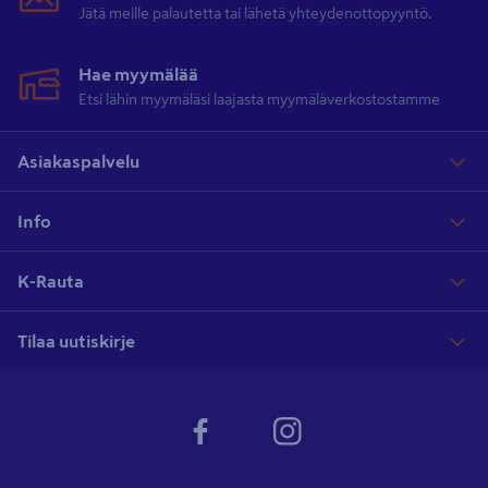
Jätä meille palautetta tai lähetä yhteydenottopyyntö.
Hae myymälää
Etsi lähin myymäläsi laajasta myymäläverkostostamme
Asiakaspalvelu
Info
K-Rauta
Tilaa uutiskirje