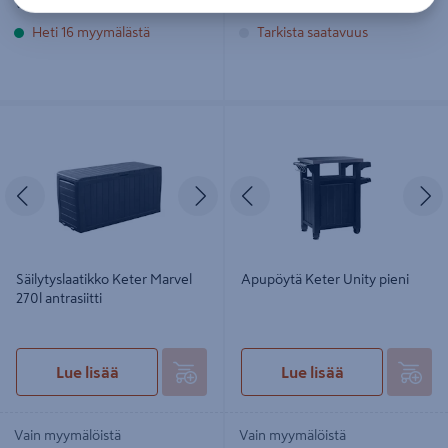
Vain myymälöistä
Vain myymälöistä
Heti 16 myymälästä
Tarkista saatavuus
Säilytyslaatikko Keter Marvel 270l
Apupöytä Keter Unity pieni
antrasiitti
Edellinen
Seuraava
Edellinen
S
Säilytyslaatikko Keter Marvel
Apupöytä Keter Unity pieni
270l antrasiitti
Lue lisää
Lue lisää
Vain myymälöistä
Vain myymälöistä