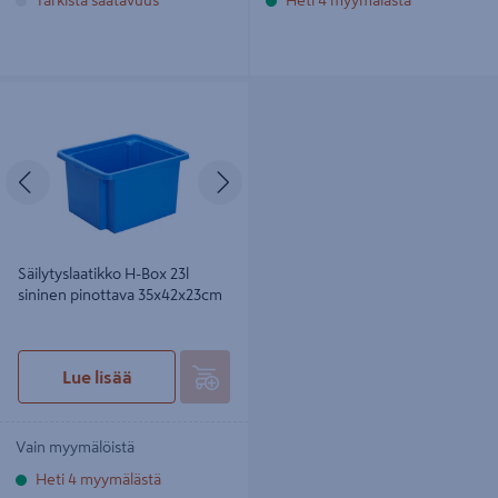
Säilytyslaatikko H-Box 23l sininen
pinottava 35x42x23cm
Edellinen
Seuraava
Säilytyslaatikko H-Box 23l
sininen pinottava 35x42x23cm
Lue lisää
Vain myymälöistä
Heti 4 myymälästä