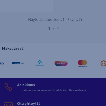
Näytetään tuotteet: 1 - 7 (yht. 7)
1
/
1
Maksutavat
Asiakkuus
Tutustu eri asiakkuusvaihtoehtoihin K-Raudassa.
Ota yhteyttä