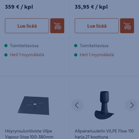
359€/kpl
35,95€/kpl
359 €
/ kpl
35,95 €
/ kpl
Lue lisää
Lue lisää
Toimitettavissa
Toimitettavissa
Heti 1 myymälästä
Heti 1 myymälästä
Höyrynsuluntiiviste Vilpe Vapour
Alipainetuuletin VILPE Flow 110
Stop 100-380mm 600x700
harja 27 koottuna
Edellinen
S
Höyrynsuluntiiviste Vilpe
Alipainetuuletin VILPE Flow 110
Vapour Stop 100-380mm
harja 27 koottuna