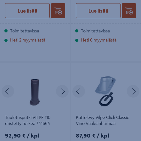
Lue lisää
Lue lisää
Toimitettavissa
Toimitettavissa
Heti 2 myymälästä
Heti 6 myymälästä
Tuuletusputki VILPE 110 eristetty
Kattolevy Vilpe Click Classic Vino
ruskea 741664
Vaaleanharmaa
Edellinen
Seuraava
Edellinen
S
Tuuletusputki VILPE 110
Kattolevy Vilpe Click Classic
eristetty ruskea 741664
Vino Vaaleanharmaa
92,90€/kpl
87,90€/kpl
92,90 €
/ kpl
87,90 €
/ kpl