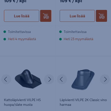
109 €
/ kpl
109 €
/ kpl
Lue lisää
Lue lisää
Toimitettavissa
Toimitettavissa
Heti 4 myymälästä
Heti 23 myymälästä
Kattoläpivienti VILPE HS
Läpivienti VILPE 2K Classic vino
huopa/slate musta
harmaa
Edellinen
Seuraava
Edellinen
S
Kattoläpivienti VILPE HS
Läpivienti VILPE 2K Classic vino
huopa/slate musta
harmaa