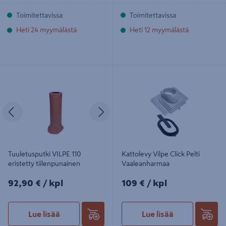
Toimitettavissa
Toimitettavissa
Heti 24 myymälästä
Heti 12 myymälästä
Tuuletusputki VILPE 110 eristetty
Kattolevy Vilpe Click Pelti
tiilenpunainen
Vaaleanharmaa
Edellinen
Seuraava
Tuuletusputki VILPE 110
Kattolevy Vilpe Click Pelti
eristetty tiilenpunainen
Vaaleanharmaa
92,90€/kpl
109€/kpl
92,90 €
/ kpl
109 €
/ kpl
Lue lisää
Lue lisää