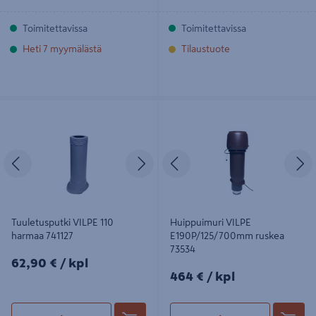
Toimitettavissa
Toimitettavissa
Heti 7 myymälästä
Tilaustuote
Tuuletusputki VILPE 110 harmaa
Huippuimuri VILPE
741127
E190P/125/700mm ruskea 73534
Edellinen
Seuraava
Edellinen
S
Tuuletusputki VILPE 110
Huippuimuri VILPE
harmaa 741127
E190P/125/700mm ruskea
73534
62,90€/kpl
62,90 €
/ kpl
464€/kpl
464 €
/ kpl