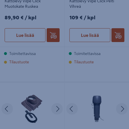
Kattolevy Vilpe Click
Kattolevy Vilpe Click Pelti
Muotokate Ruskea
Vihreä
89,90€/kpl
109€/kpl
89,90 €
/ kpl
109 €
/ kpl
Lue lisää
Lue lisää
Toimitettavissa
Toimitettavissa
Tilaustuote
Tilaustuote
Kattolevy Vilpe Click Pelti Ruskea
Huippuimuri VILPE
E190P/125/700mm harmaa 73537
Edellinen
Seuraava
Edellinen
S