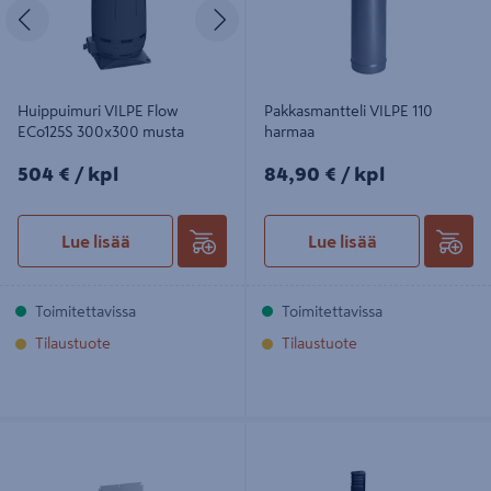
Edellinen
Seuraava
Huippuimuri VILPE Flow
Pakkasmantteli VILPE 110
ECo125S 300x300 musta
harmaa
504€/kpl
84,90€/kpl
504 €
/ kpl
84,90 €
/ kpl
Lue lisää
Lue lisää
Toimitettavissa
Toimitettavissa
Tilaustuote
Tilaustuote
Putkiyhde VILPE 200mm säleikkö
Tuuletuspaalu VILPE Ross 125 musta
240x240mm
790312