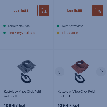
Lue lisää
Lue lisää
Toimitettavissa
Toimitettavissa
Heti 8 myymälästä
Tilaustuote
Kattolevy Vilpe Click Pelti Antrasiitti
Kattolevy Vilpe Click Pelti Brickred
Edellinen
S
Kattolevy Vilpe Click Pelti
Kattolevy Vilpe Click Pelti
Antrasiitti
Brickred
109€/kpl
109€/kpl
109 €
/ kpl
109 €
/ kpl