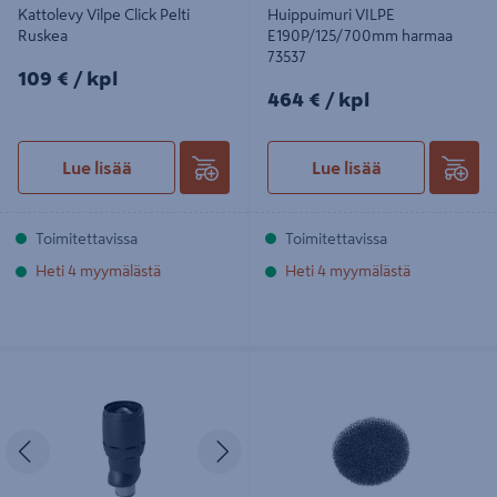
Kattolevy Vilpe Click Pelti
Huippuimuri VILPE
Ruskea
E190P/125/700mm harmaa
73537
109€/kpl
109 €
/ kpl
464€/kpl
464 €
/ kpl
Lue lisää
Lue lisää
Toimitettavissa
Toimitettavissa
Heti 4 myymälästä
Heti 4 myymälästä
Poistoputki VILPE Flow
Karkeasuodatin Vilpe Wive
XL200P/IS/700 musta
tuuletusluukkumalliin 5kpl
Edellinen
Seuraava