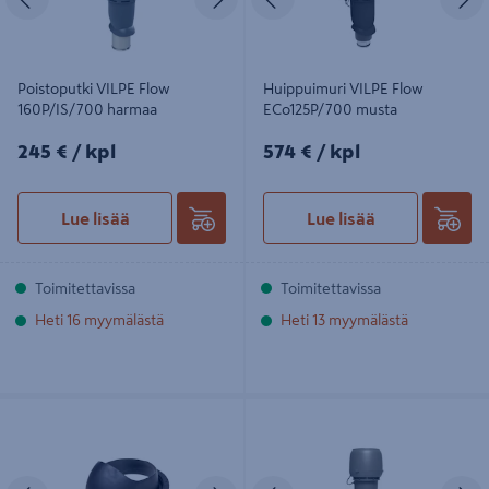
Poistoputki VILPE Flow
Huippuimuri VILPE Flow
160P/IS/700 harmaa
ECo125P/700 musta
245€/kpl
574€/kpl
245 €
/ kpl
574 €
/ kpl
Lue lisää
Lue lisää
Toimitettavissa
Toimitettavissa
Heti 16 myymälästä
Heti 13 myymälästä
Läpivientisarja VILPE XL-Classic
Huippuimuri Vilpe E190p/125/700
musta 732542
Antrasiitti
Edellinen
Seuraava
Edellinen
S