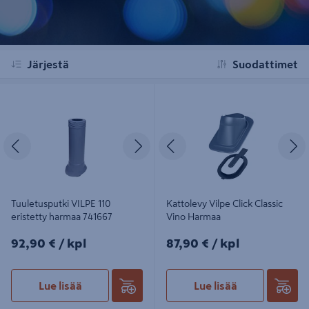
Järjestä
Suodattimet
Tuuletusputki VILPE 110 eristetty
Kattolevy Vilpe Click Classic Vino
harmaa 741667
Harmaa
Edellinen
Seuraava
Edellinen
S
Tuuletusputki VILPE 110
Kattolevy Vilpe Click Classic
eristetty harmaa 741667
Vino Harmaa
92,90€/kpl
87,90€/kpl
92,90 €
/ kpl
87,90 €
/ kpl
Lue lisää
Lue lisää