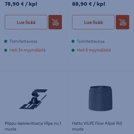
78,90€/kpl
88,90€/kpl
78,90 €
/ kpl
88,90 €
/ kpl
Lue lisää
Lue lisää
Toimitettavissa
Toimitettavissa
Heti 34 myymälästä
Heti 6 myymälästä
Piippu-läpivientisarja Vilpe no.1
Hattu VILPE Flow Alipai 160 musta
musta
Piippu-läpivientisarja Vilpe no.1
Hattu VILPE Flow Alipai 160
musta
musta