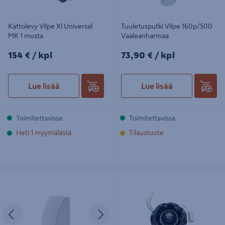
Kattolevy Vilpe Xl Universal
Tuuletusputki Vilpe 160p/500
MK 1 musta
Vaaleanharmaa
154€/kpl
73,90€/kpl
154 €
/ kpl
73,90 €
/ kpl
Lue lisää
Lue lisää
Toimitettavissa
Toimitettavissa
Heti 1 myymälästä
Tilaustuote
Myrskysuoja Vilpe Wive 150x150
Huoltosarja Vilpe Eco190/Eco110
Valkoinen
Imureille
Edellinen
Seuraava