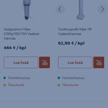
Edellinen
S
Huippuimuri Vilpe
Tuuletusputki Vilpe 110
E190p/125/700 Vaalean
Vaaleanharmaa
Harmaa
62,90€/kpl
62,90 €
/ kpl
464€/kpl
464 €
/ kpl
Lue lisää
Lue lisää
Toimitettavissa
Toimitettavissa
Tilaustuote
Tilaustuote
Tuuletusputki VILPE 110/500
Moottorisäädin VILPE ECo imureille