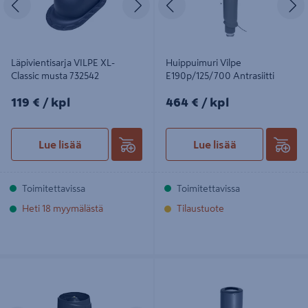
Läpivientisarja VILPE XL-
Huippuimuri Vilpe
Classic musta 732542
E190p/125/700 Antrasiitti
119€/kpl
464€/kpl
119 €
/ kpl
464 €
/ kpl
Lue lisää
Lue lisää
Toimitettavissa
Toimitettavissa
Heti 18 myymälästä
Tilaustuote
Huippuimuri VILPE Flow ECo125S
Pakkasmantteli VILPE 110 harmaa
300x300 musta