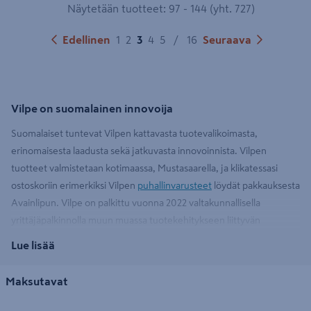
Näytetään tuotteet: 97 - 144 (yht. 727)
Edellinen
1
2
3
4
5
/
16
Seuraava
Vilpe on suomalainen innovoija
Suomalaiset tuntevat Vilpen kattavasta tuotevalikoimasta,
erinomaisesta laadusta sekä jatkuvasta innovoinnista. Vilpen
tuotteet valmistetaan kotimaassa, Mustasaarella, ja klikatessasi
ostoskoriin erimerkiksi Vilpen
puhallinvarusteet
löydät pakkauksesta
Avainlipun. Vilpe on palkittu vuonna 2022 valtakunnallisella
yrittäjäpalkinnolla muun muassa tuotekehitykseen liittyvän
panostuksen ansiosta.
Lue lisää
Maksutavat
Vilpe on yksi pohjoismaisen rakennusteollisuuden arvostetuimpia
brändejä, jonka tuoteperheeseen kuuluu laaja valikoima