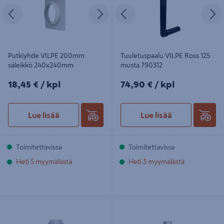
Edellinen
Seuraava
Edellinen
S
Putkiyhde VILPE 200mm
Tuuletuspaalu VILPE Ross 125
säleikkö 240x240mm
musta 790312
18,45€/kpl
74,90€/kpl
18,45 €
/ kpl
74,90 €
/ kpl
Lue lisää
Lue lisää
Toimitettavissa
Toimitettavissa
Heti 5 myymälästä
Heti 3 myymälästä
Huippuimuri Vilpe E190p/125/700
Tuuletusputki Vilpe 110
Vaalean Harmaa
Vaaleanharmaa