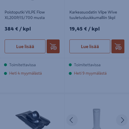
Poistoputki VILPE Flow
Karkeasuodatin Vilpe Wive
XL200P/IS/700 musta
tuuletusluukkumalliin 5kpl
384€/kpl
19,45€/kpl
384 €
/ kpl
19,45 €
/ kpl
Lue lisää
Lue lisää
Toimitettavissa
Toimitettavissa
Heti 4 myymälästä
Heti 9 myymälästä
Kattolevy Vilpe Xl Universal MK 1
Tuuletusputki Vilpe 160p/500
musta
Vaaleanharmaa
Edellinen
S