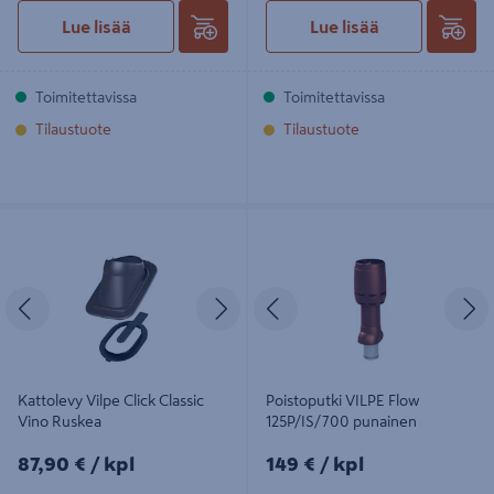
Lue lisää
Lue lisää
Toimitettavissa
Toimitettavissa
Tilaustuote
Tilaustuote
Kattolevy Vilpe Click Classic Vino
Poistoputki VILPE Flow 125P/IS/700
Ruskea
punainen
Edellinen
Seuraava
Edellinen
S
Kattolevy Vilpe Click Classic
Poistoputki VILPE Flow
Vino Ruskea
125P/IS/700 punainen
87,90€/kpl
149€/kpl
87,90 €
/ kpl
149 €
/ kpl