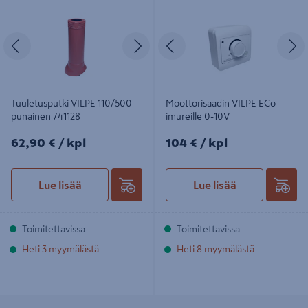
punainen 741128
0-10V
Edellinen
Seuraava
Edellinen
S
Tuuletusputki VILPE 110/500
Moottorisäädin VILPE ECo
punainen 741128
imureille 0-10V
62,90€/kpl
104€/kpl
62,90 €
/ kpl
104 €
/ kpl
Lue lisää
Lue lisää
Toimitettavissa
Toimitettavissa
Heti 3 myymälästä
Heti 8 myymälästä