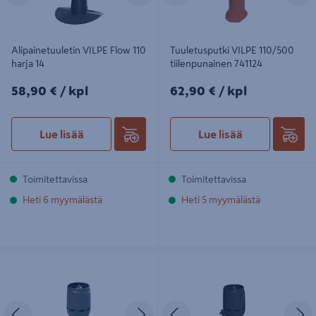
Alipainetuuletin VILPE Flow 110
Tuuletusputki VILPE 110/500
harja 14
tiilenpunainen 741124
58,90€/kpl
62,90€/kpl
58,90 €
/ kpl
62,90 €
/ kpl
Lue lisää
Lue lisää
Toimitettavissa
Toimitettavissa
Heti 6 myymälästä
Heti 5 myymälästä
Poistoputki VILPE Flow 160P/IS/700
Huippuimuri VILPE Flow
harmaa
ECo125P/700 musta
Edellinen
Seuraava
Edellinen
S