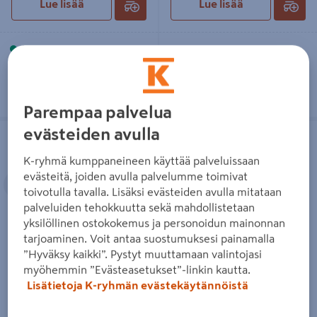
Lue lisää
Lue lisää
Toimitettavissa
Toimitettavissa
Heti 10 myymälästä
Heti 1 myymälästä
Parempaa palvelua
Poistoputki VILPE Flow 160P/IS/700
Huopakaton tiiviste VILPE Felt 3 75-
evästeiden avulla
musta
90mm
K-ryhmä kumppaneineen käyttää palveluissaan
Edellinen
Seuraava
evästeitä, joiden avulla palvelumme toimivat
toivotulla tavalla. Lisäksi evästeiden avulla mitataan
palveluiden tehokkuutta sekä mahdollistetaan
yksilöllinen ostokokemus ja personoidun mainonnan
tarjoaminen. Voit antaa suostumuksesi painamalla
Poistoputki VILPE Flow
Huopakaton tiiviste VILPE Felt
”Hyväksy kaikki”. Pystyt muuttamaan valintojasi
160P/IS/700 musta
3 75-90mm
myöhemmin ”Evästeasetukset”-linkin kautta.
245€/kpl
31,95€/kpl
245 €
/ kpl
31,95 €
/ kpl
Lisätietoja K-ryhmän evästekäytännöistä