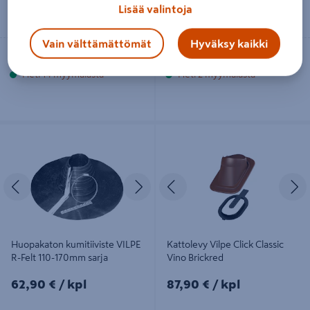
Lisää valintoja
Lue lisää
Lue lisää
Vain välttämättömät
Hyväksy kaikki
Toimitettavissa
Toimitettavissa
Heti 14 myymälästä
Heti 2 myymälästä
Huopakaton kumitiiviste VILPE R-
Kattolevy Vilpe Click Classic Vino
Felt 110-170mm sarja
Brickred
Edellinen
Seuraava
Edellinen
S
Huopakaton kumitiiviste VILPE
Kattolevy Vilpe Click Classic
R-Felt 110-170mm sarja
Vino Brickred
62,90€/kpl
87,90€/kpl
62,90 €
/ kpl
87,90 €
/ kpl