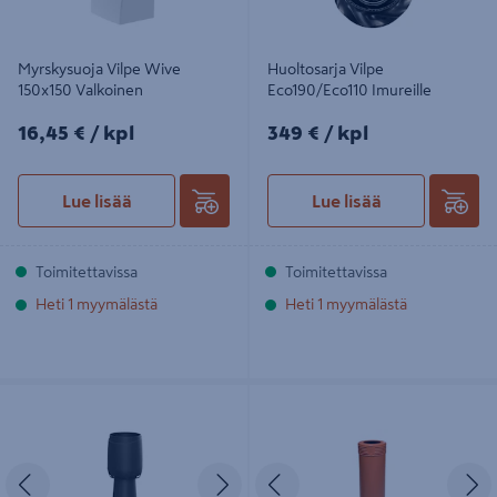
Myrskysuoja Vilpe Wive
Huoltosarja Vilpe
150x150 Valkoinen
Eco190/Eco110 Imureille
16,45€/kpl
349€/kpl
16,45 €
/ kpl
349 €
/ kpl
Lue lisää
Lue lisää
Toimitettavissa
Toimitettavissa
Heti 1 myymälästä
Heti 1 myymälästä
Alipainetuuletin VILPE Flow 110
Tuuletusputki VILPE 110/500
harja 14
tiilenpunainen 741124
Edellinen
Seuraava
Edellinen
S