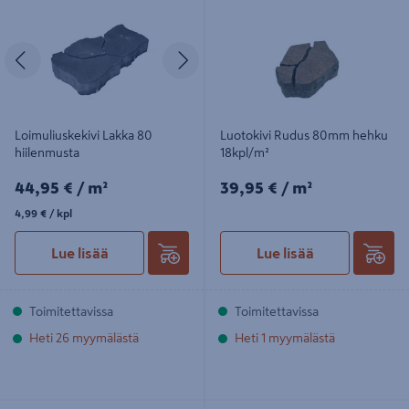
hiilenmusta
18kpl/m²
Edellinen
Seuraava
Loimuliuskekivi Lakka 80
Luotokivi Rudus 80mm hehku
hiilenmusta
18kpl/m²
44,95€/m²
39,95€/m²
44,95 €
/ m²
39,95 €
/ m²
4,99€/kpl
4,99 €
/ kpl
Lue lisää
Lue lisää
Toimitettavissa
Toimitettavissa
Heti 26 myymälästä
Heti 1 myymälästä