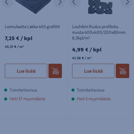
Loimulaatta Lakka 405 grafiitti
Louhikivi Rudus profiloitu
musta 400x400/200x80mm
7,25€/kpl
7,25 €
/ kpl
8,3kpl/m²
45,31€/m²
45,31 €
/ m²
4,99€/kpl
4,99 €
/ kpl
41,58€/m²
41,58 €
/ m²
Lue lisää
Lue lisää
Toimitettavissa
Toimitettavissa
Heti 37 myymälästä
Heti 5 myymälästä
Rytmikivet Lakka 60 musta 7 eri
Torino-kivi Rudus musta
kokoa