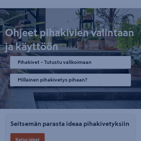
Ohjeet pihakivien valintaan
ja käyttöön
Pihakivet – Tutustu valikoimaan
Millainen pihakivetys pihaan?
Seitsemän parasta ideaa pihakivetyksiin
Katso ideat