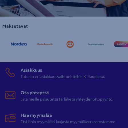
Maksutavat
Asiakkuus
Tutustu eri asiakkuusvaihtoehtoihin K-Raudassa.
Ota yhteyttä
Jätä meille palautetta tai lähetä yhteydenottopyyntö.
Hae myymälää
Etsi lähin myymäläsi laajasta myymäläverkostostamme