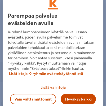
Seitsemän parasta ideaa pihakivetyksiin
Parempaa palvelua
Katso ideat
evästeiden avulla
K-ryhmä kumppaneineen käyttää palveluissaan
Pihakivetyksen suunnittelu ja
evästeitä, joiden avulla palvelumme toimivat
rakentaminen
toivotulla tavalla. Lisäksi evästeiden avulla mitataan
palveluiden tehokkuutta sekä mahdollistetaan
Katso ohjeet
yksilöllinen ostokokemus ja personoidun mainonnan
tarjoaminen. Voit antaa suostumuksesi painamalla
”Hyväksy kaikki”. Pystyt muuttamaan valintojasi
myöhemmin ”Evästeasetukset”-linkin kautta.
Lisätietoja K-ryhmän evästekäytännöistä
Valitse suosikkisi pihakivien uutuuksista
Askelkivi Lakka 50mm musta
Betonilaatta Lakka BL-305 harmaa
Suosikkituote
Lisää valintoja
300x300x50mm
Vain välttämättömät
Hyväksy kaikki
Edellinen
Seuraava
Edellinen
S