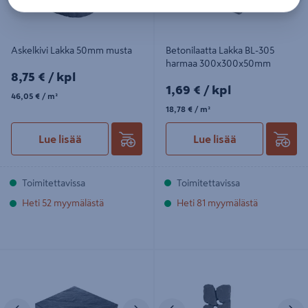
Askelkivi Lakka 50mm musta
Betonilaatta Lakka BL-305
harmaa 300x300x50mm
8,75€/kpl
8,75 €
/ kpl
1,69€/kpl
1,69 €
/ kpl
46,05€/m²
46,05 €
/ m²
18,78€/m²
18,78 €
/ m²
Lue lisää
Lue lisää
Toimitettavissa
Toimitettavissa
Heti 52 myymälästä
Heti 81 myymälästä
Loimulaatta Lakka 405 grafiitti
Louhikivi Rudus profiloitu musta
400x400/200x80mm 8,3kpl/m²
Edellinen
Seuraava
Edellinen
S