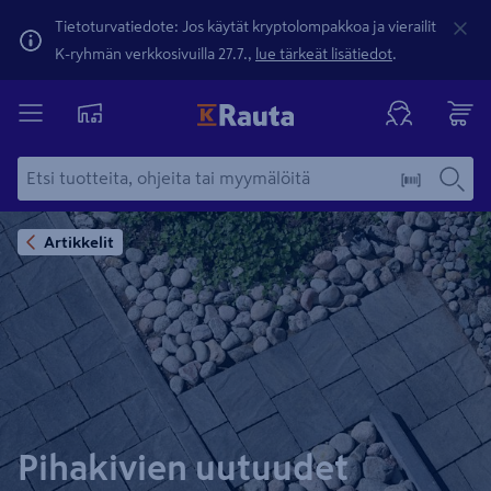
Tietoturvatiedote: Jos käytät kryptolompakkoa ja vierailit
K-ryhmän verkkosivuilla 27.7.,
lue tärkeät lisätiedot
.
Artikkelit
Pihakivien uutuudet