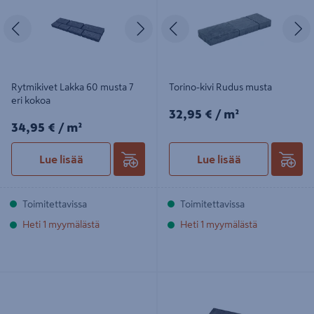
Edellinen
Seuraava
Edellinen
S
Rytmikivet Lakka 60 musta 7
Torino-kivi Rudus musta
eri kokoa
32,95€/m²
32,95 €
/ m²
34,95€/m²
34,95 €
/ m²
Lue lisää
Lue lisää
Toimitettavissa
Toimitettavissa
Heti 1 myymälästä
Heti 1 myymälästä
Gaala 45 Rudus 560x430x45mm
Loimukivet Lakka 60 musta 3 eri
musta 6,1kpl/m²
kokoa