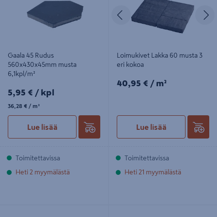
Edellinen
S
Gaala 45 Rudus
Loimukivet Lakka 60 musta 3
560x430x45mm musta
eri kokoa
6,1kpl/m²
40,95€/m²
40,95 €
/ m²
5,95€/kpl
5,95 €
/ kpl
36,28€/m²
36,28 €
/ m²
Lue lisää
Lue lisää
Toimitettavissa
Toimitettavissa
Heti 2 myymälästä
Heti 21 myymälästä
Loimuliuskekivi Lakka 80
Luotokivi Rudus 80mm hehku