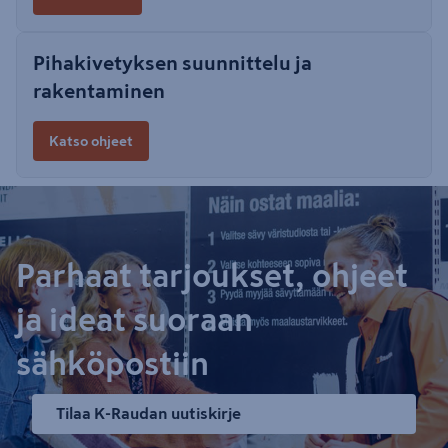
Pihakivetyksen suunnittelu ja
rakentaminen
Katso ohjeet
Parhaat tarjoukset, ohjeet
ja ideat suoraan
sähköpostiin
Tilaa K-Raudan uutiskirje