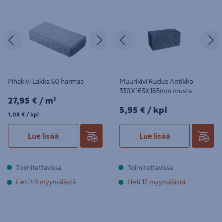
Pihakivi Lakka 60 harmaa
Muurikivi Rudus Antikko
330X165X165mm musta
Edellinen
Seuraava
Edellinen
S
Pihakivi Lakka 60 harmaa
Muurikivi Rudus Antikko
330X165X165mm musta
27,95€/m²
27,95 €
/ m²
5,95€/kpl
5,95 €
/ kpl
1,08€/kpl
1,08 €
/ kpl
Lue lisää
Lue lisää
Toimitettavissa
Toimitettavissa
Heti 49 myymälästä
Heti 12 myymälästä
Citymuurikivi Lakka musta
Rustikko Rudus mustaharmaa