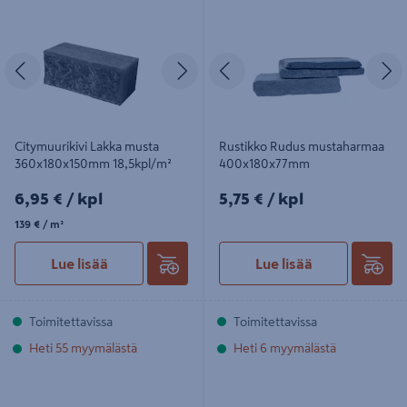
360x180x150mm 18,5kpl/m²
400x180x77mm
Edellinen
Seuraava
Edellinen
S
Citymuurikivi Lakka musta
Rustikko Rudus mustaharmaa
360x180x150mm 18,5kpl/m²
400x180x77mm
6,95€/kpl
5,75€/kpl
6,95 €
/ kpl
5,75 €
/ kpl
139€/m²
139 €
/ m²
Lue lisää
Lue lisää
Toimitettavissa
Toimitettavissa
Heti 55 myymälästä
Heti 6 myymälästä