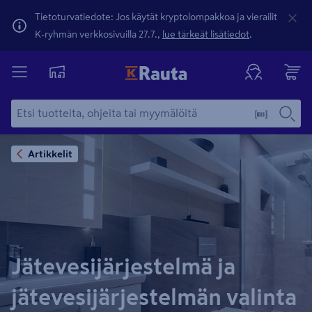
Tietoturvatiedote: Jos käytät kryptolompakkoa ja vierailit
K-ryhmän verkkosivuilla 27.7.,
lue tärkeät lisätiedot
.
Artikkelit
Jätevesijärjestelmä ja
jätevesijärjestelmän valinta