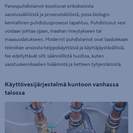
Panospuhdistamot koostuvat erikokoisista
saostussäiliöistä ja prosessisäiliöstä, jossa biologis-
kemiallinen puhdistusprosessi tapahtuu. Puhdistunut vesi
voidaan johtaa ojaan, maahan imeytykseen tai
maasuodatukseen. Modernit puhdistamot ovat laadukkaan
tekniikan ansiosta helppokäyttöisiä ja käyttäjäystävällisiä.
Ne edellyttävät silti säännöllistä huoltoa, kuten
saostuskemikaalien lisäämistä ja lietteen tyhjentämistä.
Käyttövesijärjestelmä kuntoon vanhassa
talossa