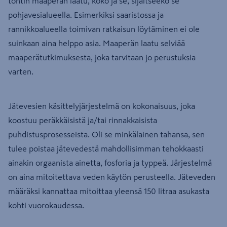
tontin maaperän laatu, koko ja se, sijaitseeko se
pohjavesialueella. Esimerkiksi saaristossa ja
rannikkoalueella toimivan ratkaisun löytäminen ei ole
suinkaan aina helppo asia. Maaperän laatu selviää
maaperätutkimuksesta, joka tarvitaan jo perustuksia
varten.
Jätevesien käsittelyjärjestelmä on kokonaisuus, joka
koostuu peräkkäisistä ja/tai rinnakkaisista
puhdistusprosesseista. Oli se minkälainen tahansa, sen
tulee poistaa jätevedestä mahdollisimman tehokkaasti
ainakin orgaanista ainetta, fosforia ja typpeä. Järjestelmä
on aina mitoitettava veden käytön perusteella. Jäteveden
määräksi kannattaa mitoittaa yleensä 150 litraa asukasta
kohti vuorokaudessa.