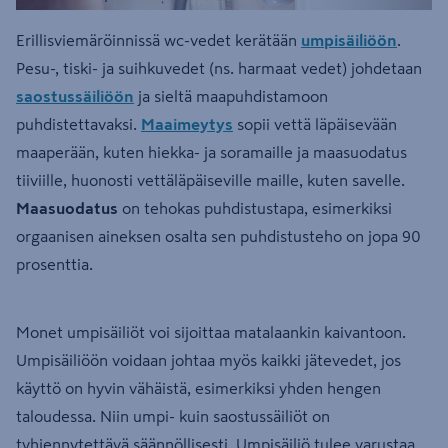
Erillisviemäröinnissä wc-vedet kerätään
umpisäiliöön
.
Pesu-, tiski- ja suihkuvedet (ns. harmaat vedet) johdetaan
saostussäiliöön
ja sieltä maapuhdistamoon
puhdistettavaksi.
Maaimeytys
sopii vettä läpäisevään
maaperään, kuten hiekka- ja soramaille ja maasuodatus
tiiviille, huonosti vettäläpäiseville maille, kuten savelle.
Maasuodatus
on tehokas puhdistustapa, esimerkiksi
orgaanisen aineksen osalta sen puhdistusteho on jopa 90
prosenttia.
Monet umpisäiliöt voi sijoittaa matalaankin kaivantoon.
Umpisäiliöön voidaan johtaa myös kaikki jätevedet, jos
käyttö on hyvin vähäistä, esimerkiksi yhden hengen
taloudessa. Niin umpi- kuin saostussäiliöt on
tyhjennytettävä säännöllisesti. Umpisäiliö tulee varustaa