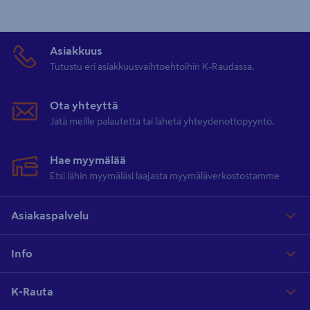
Asiakkuus
Tutustu eri asiakkuusvaihtoehtoihin K-Raudassa.
Ota yhteyttä
Jätä meille palautetta tai lähetä yhteydenottopyyntö.
Hae myymälää
Etsi lähin myymäläsi laajasta myymäläverkostostamme
Asiakaspalvelu
Info
K-Rauta