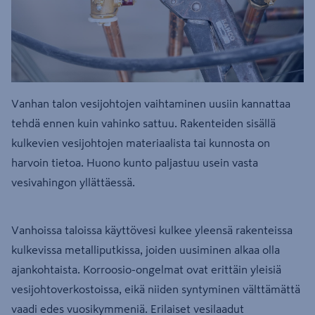
Vanhan talon vesijohtojen vaihtaminen uusiin kannattaa
tehdä ennen kuin vahinko sattuu. Rakenteiden sisällä
kulkevien vesijohtojen materiaalista tai kunnosta on
harvoin tietoa. Huono kunto paljastuu usein vasta
vesivahingon yllättäessä.
Vanhoissa taloissa käyttövesi kulkee yleensä rakenteissa
kulkevissa metalliputkissa, joiden uusiminen alkaa olla
ajankohtaista. Korroosio-ongelmat ovat erittäin yleisiä
vesijohtoverkostoissa, eikä niiden syntyminen välttämättä
vaadi edes vuosikymmeniä. Erilaiset vesilaadut