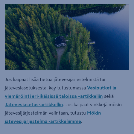
Jos kaipaat lisää tietoa jätevesijärjestelmistä tai
jätevesiasetuksesta, käy tutustumassa
Vesiputket ja
viemäröinti eri-ikäisissä taloissa –artikkeliin
sekä
Jätevesiasetus-artikkellin
. Jos kaipaat vinkkejä mökin
jätevesijärjestelmän valintaan, tutustu
Mökin
jätevesijärjestelmä -artikkeliimme
.