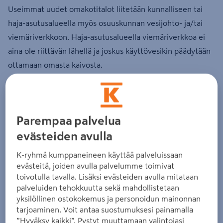
Useimmat uudet omakotitalot liitetään kunnalliseen tai
haja-asutusalueella myös osuuskunnan vesijohto- ja/tai
viemäriverkkoon. Haja-asutusalueella viemäriverkkoa ei
aina ole riittävän lähellä ja joskus käyttövesikin päädytään
ottamaan omasta kaivosta.
Parempaa palvelua
evästeiden avulla
K-ryhmä kumppaneineen käyttää palveluissaan
evästeitä, joiden avulla palvelumme toimivat
toivotulla tavalla. Lisäksi evästeiden avulla mitataan
palveluiden tehokkuutta sekä mahdollistetaan
yksilöllinen ostokokemus ja personoidun mainonnan
tarjoaminen. Voit antaa suostumuksesi painamalla
Talon vesi- ja viemäröintijärjestelmä koostuu rakennuksen
”Hyväksy kaikki”. Pystyt muuttamaan valintojasi