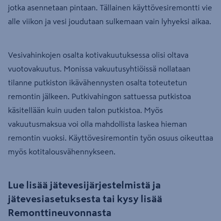
jotka asennetaan pintaan. Tällainen käyttövesiremontti vie
alle viikon ja vesi joudutaan sulkemaan vain lyhyeksi aikaa.
Vesivahinkojen osalta kotivakuutuksessa olisi oltava
vuotovakuutus. Monissa vakuutusyhtiöissä nollataan
tilanne putkiston ikävähennysten osalta toteutetun
remontin jälkeen. Putkivahingon sattuessa putkistoa
käsitellään kuin uuden talon putkistoa. Myös
vakuutusmaksua voi olla mahdollista laskea hieman
remontin vuoksi. Käyttövesiremontin työn osuus oikeuttaa
myös kotitalousvähennykseen.
Lue lisää jätevesijärjestelmistä ja
jätevesiasetuksesta tai kysy lisää
Remonttineuvonnasta