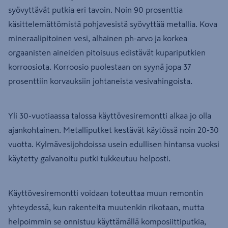
syövyttävät putkia eri tavoin. Noin 90 prosenttia
käsittelemättömistä pohjavesistä syövyttää metallia. Kova
mineraalipitoinen vesi, alhainen ph-arvo ja korkea
orgaanisten aineiden pitoisuus edistävät kupariputkien
korroosiota. Korroosio puolestaan on syynä jopa 37
prosenttiin korvauksiin johtaneista vesivahingoista.
Yli 30-vuotiaassa talossa käyttövesiremontti alkaa jo olla
ajankohtainen. Metalliputket kestävät käytössä noin 20-30
vuotta. Kylmävesijohdoissa usein edullisen hintansa vuoksi
käytetty galvanoitu putki tukkeutuu helposti.
Käyttövesiremontti voidaan toteuttaa muun remontin
yhteydessä, kun rakenteita muutenkin rikotaan, mutta
helpoimmin se onnistuu käyttämällä komposiittiputkia,