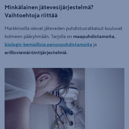
Minkälainen jätevesijärjestelmä?
Vaihtoehtoja riittää
Markkinoilla olevat jäteveden puhdistusratkaisut kuuluvat
kolmeen pääryhmään. Tarjolla on
maapuhdistamoita
,
biologis-kemiallisia panospuhdistamoita
ja
erillisviemäröintijärjestelmiä
.