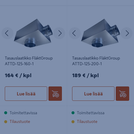
Tasauslaatikko FläktGroup ATTD-
Tasauslaatikko FläktGroup ATTD-
125-160-1
125-200-1
Edellinen
Seuraava
Edellinen
S
Tasauslaatikko FläktGroup
Tasauslaatikko FläktGroup
ATTD-125-160-1
ATTD-125-200-1
164€/kpl
189€/kpl
164 €
/ kpl
189 €
/ kpl
Lue lisää
Lue lisää
Toimitettavissa
Toimitettavissa
Tilaustuote
Tilaustuote