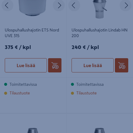
Edellinen
Seuraava
Edellinen
S
Ulospuhallushajotin ETS Nord
Ulospuhallushajotin Lindab HN
UVE 315
200
375€/kpl
240€/kpl
375 €
/ kpl
240 €
/ kpl
Lue lisää
Lue lisää
Toimitettavissa
Toimitettavissa
Tilaustuote
Tilaustuote
Ulospuhallushajotin Lindab HN 250
Ulospuhallushajotin Lindab HN 400