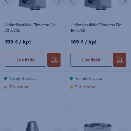
Liitäntälaatikko Climecon Flo
Liitäntälaatikko Climecon Flo
200/250
160/250
199€/kpl
169€/kpl
199 €
/ kpl
169 €
/ kpl
Lue lisää
Lue lisää
Toimitettavissa
Toimitettavissa
Tilaustuote
Tilaustuote
Ulospuhallushajotin Lindab HN 315
Ulospuhallushajotin ETS Nord UVE
800
Edellinen
Seuraava
Edellinen
S