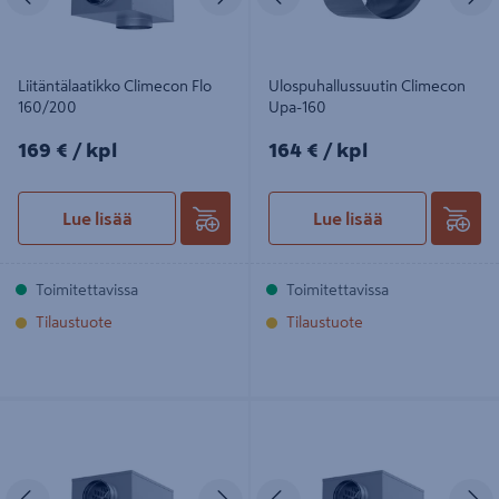
Liitäntälaatikko Climecon Flo
Ulospuhallussuutin Climecon
160/200
Upa-160
169€/kpl
164€/kpl
169 €
/ kpl
164 €
/ kpl
Lue lisää
Lue lisää
Toimitettavissa
Toimitettavissa
Tilaustuote
Tilaustuote
Liitäntälaatikko Climecon Flo
Liitäntälaatikko Climecon Flo
200/250
160/250
Edellinen
Seuraava
Edellinen
S