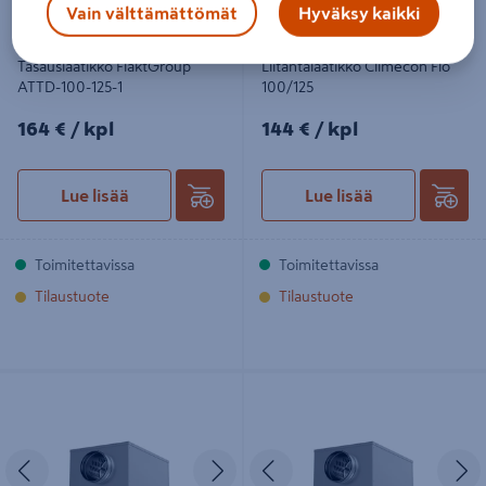
Vain välttämättömät
Hyväksy kaikki
Tasauslaatikko FläktGroup
Liitäntälaatikko Climecon Flo
ATTD-100-125-1
100/125
164€/kpl
144€/kpl
164 €
/ kpl
144 €
/ kpl
Lue lisää
Lue lisää
Toimitettavissa
Toimitettavissa
Tilaustuote
Tilaustuote
Liitäntälaatikko Climecon Flo
Liitäntälaatikko Climecon Flo
125/200
200/315
Edellinen
Seuraava
Edellinen
S