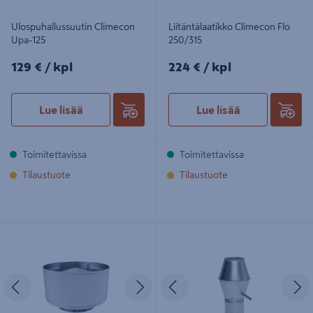
Ulospuhallussuutin Climecon
Liitäntälaatikko Climecon Flo
Upa-125
250/315
129€/kpl
224€/kpl
129 €
/ kpl
224 €
/ kpl
Lue lisää
Lue lisää
Toimitettavissa
Toimitettavissa
Tilaustuote
Tilaustuote
Ulospuhallushajotin ETS Nord UVE
Ulospuhallushajotin Lindab HN 160
500
Edellinen
Seuraava
Edellinen
S