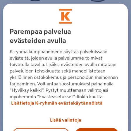
Liitäntälaatikko Climecon Flo
Ulospuhallushajotin ETS Nord
125/160
UVE 630
Parempaa palvelua
149€/kpl
1555€/kpl
149 €
/ kpl
1 555 €
/ kpl
evästeiden avulla
Lue lisää
Lue lisää
K-ryhmä kumppaneineen käyttää palveluissaan
evästeitä, joiden avulla palvelumme toimivat
toivotulla tavalla. Lisäksi evästeiden avulla mitataan
Toimitettavissa
Toimitettavissa
palveluiden tehokkuutta sekä mahdollistetaan
yksilöllinen ostokokemus ja personoidun mainonnan
Tilaustuote
Tilaustuote
tarjoaminen. Voit antaa suostumuksesi painamalla
”Hyväksy kaikki”. Pystyt muuttamaan valintojasi
myöhemmin ”Evästeasetukset”-linkin kautta.
Tasauslaatikko FläktGroup ATTD-
Liitäntälaatikko Climecon Flo
Lisätietoja K-ryhmän evästekäytännöistä
100-125-1
100/125
Lisää valintoja
Edellinen
Seuraava
Edellinen
S