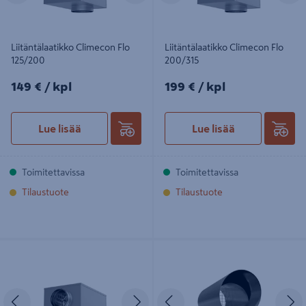
Liitäntälaatikko Climecon Flo
Liitäntälaatikko Climecon Flo
125/200
200/315
149€/kpl
199€/kpl
149 €
/ kpl
199 €
/ kpl
Lue lisää
Lue lisää
Toimitettavissa
Toimitettavissa
Tilaustuote
Tilaustuote
Liitäntälaatikko Climecon Flo
Ulospuhallussuutin Climecon Upa-
160/200
160
Edellinen
Seuraava
Edellinen
S