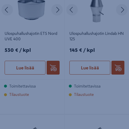
Edellinen
Seuraava
Edellinen
S
Ulospuhallushajotin ETS Nord
Ulospuhallushajotin Lindab HN
UVE 400
125
530€/kpl
145€/kpl
530 €
/ kpl
145 €
/ kpl
Lue lisää
Lue lisää
Toimitettavissa
Toimitettavissa
Tilaustuote
Tilaustuote
Tasauslaatikko FläktGroup ATTD-
Tasauslaatikko FläktGroup ATTD-
315-400-1
200-315-1