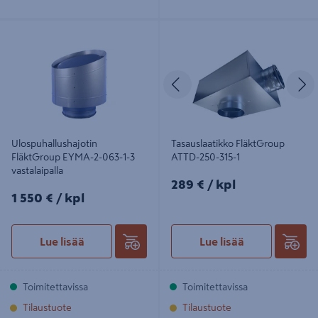
Ulospuhallushajotin FläktGroup
Tasauslaatikko FläktGroup ATTD-
EYMA-2-063-1-3 vastalaipalla
250-315-1
Edellinen
S
Ulospuhallushajotin
Tasauslaatikko FläktGroup
FläktGroup EYMA-2-063-1-3
ATTD-250-315-1
vastalaipalla
289€/kpl
289 €
/ kpl
1550€/kpl
1 550 €
/ kpl
Lue lisää
Lue lisää
Toimitettavissa
Toimitettavissa
Tilaustuote
Tilaustuote