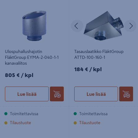
Ulospuhallushajotin FläktGroup
Tasauslaatikko FläktGroup ATTD-
EYMA-2-040-1-1 kanavaliitos
100-160-1
Edellinen
S
Ulospuhallushajotin
Tasauslaatikko FläktGroup
FläktGroup EYMA-2-040-1-1
ATTD-100-160-1
kanavaliitos
184€/kpl
184 €
/ kpl
805€/kpl
805 €
/ kpl
Lue lisää
Lue lisää
Toimitettavissa
Toimitettavissa
Tilaustuote
Tilaustuote