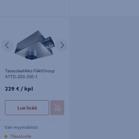
Tasauslaatikko FläktGroup ATTD-
200-250-1
Edellinen
Seuraava
Tasauslaatikko FläktGroup
ATTD-200-250-1
229€/kpl
229 €
/ kpl
Lue lisää
Vain myymälöistä
Tilaustuote