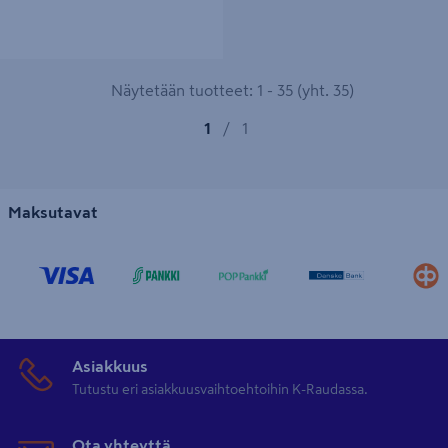
Näytetään tuotteet: 1 - 35 (yht. 35)
1
/
1
Maksutavat
Asiakkuus
Tutustu eri asiakkuusvaihtoehtoihin K-Raudassa.
Ota yhteyttä