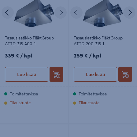
Edellinen
Seuraava
Edellinen
S
Tasauslaatikko FläktGroup
Tasauslaatikko FläktGroup
ATTD-315-400-1
ATTD-200-315-1
339€/kpl
259€/kpl
339 €
/ kpl
259 €
/ kpl
Lue lisää
Lue lisää
Toimitettavissa
Toimitettavissa
Tilaustuote
Tilaustuote
Ulospuhallushajotin FläktGroup
Tasauslaatikko FläktGroup ATTD-
EYMA-2-050-1-3 vastalaipalla
160-200-1