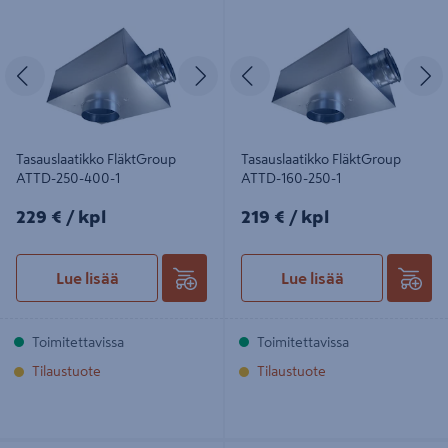
250-400-1
160-250-1
Edellinen
Seuraava
Edellinen
S
Tasauslaatikko FläktGroup
Tasauslaatikko FläktGroup
ATTD-250-400-1
ATTD-160-250-1
229€/kpl
219€/kpl
229 €
/ kpl
219 €
/ kpl
Lue lisää
Lue lisää
Toimitettavissa
Toimitettavissa
Tilaustuote
Tilaustuote