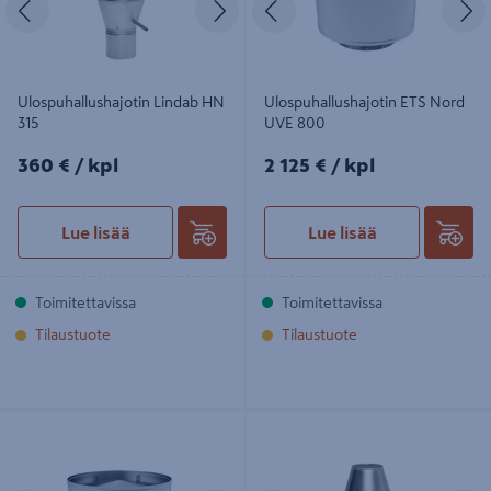
Ulospuhallushajotin Lindab HN
Ulospuhallushajotin ETS Nord
315
UVE 800
360€/kpl
2125€/kpl
360 €
/ kpl
2 125 €
/ kpl
Lue lisää
Lue lisää
Toimitettavissa
Toimitettavissa
Tilaustuote
Tilaustuote
Ulospuhallushajotin ETS Nord UVE
Ulospuhallushajotin Lindab HN 200
315