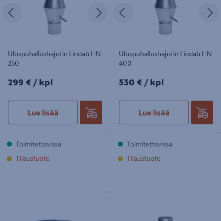
Edellinen
Seuraava
Edellinen
S
Ulospuhallushajotin Lindab HN
Ulospuhallushajotin Lindab HN
250
400
299€/kpl
530€/kpl
299 €
/ kpl
530 €
/ kpl
Lue lisää
Lue lisää
Toimitettavissa
Toimitettavissa
Tilaustuote
Tilaustuote
Ulospuhallushajotin ETS Nord UVE
Ulospuhallushajotin Lindab HN 125
400