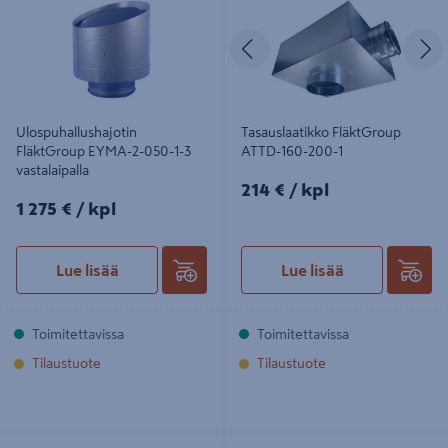
Edellinen
S
Ulospuhallushajotin
Tasauslaatikko FläktGroup
FläktGroup EYMA-2-050-1-3
ATTD-160-200-1
vastalaipalla
214€/kpl
214 €
/ kpl
1275€/kpl
1 275 €
/ kpl
Lue lisää
Lue lisää
Toimitettavissa
Toimitettavissa
Tilaustuote
Tilaustuote
Tasauslaatikko FläktGroup ATTD-
Tasauslaatikko FläktGroup ATTD-