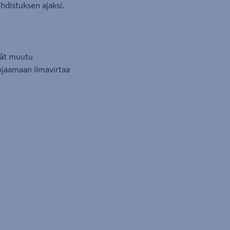
hdistuksen ajaksi.
ivät muutu
jaamaan ilmavirtaa
i