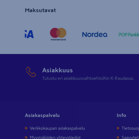
Maksutavat
Asiakkuus
Tutustu eri asiakkuusvaihtoehtoihin K-Raudassa.
Asiakaspalvelu
Info
Verkkokaupan asiakaspalvelu
Tietosuo
Myymälöiden yhteystiedot
Saavutet