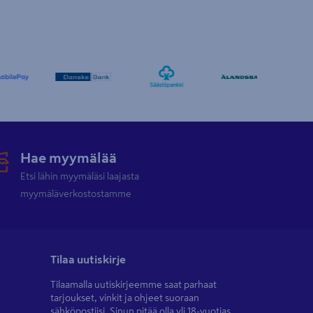
Hae myymälää
Etsi lähin myymäläsi laajasta
myymäläverkostostamme
Tilaa uutiskirje
Tilaamalla uutiskirjeemme saat parhaat
tarjoukset, vinkit ja ohjeet suoraan
sähköpostiisi. Sinun pitää olla yli 18-vuotias