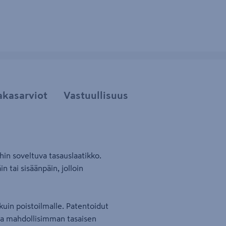
akasarviot
Vastuullisuus
hin soveltuva tasauslaatikko.
n tai sisäänpäin, jolloin
kuin poistoilmalle. Patentoidut
sta mahdollisimman tasaisen