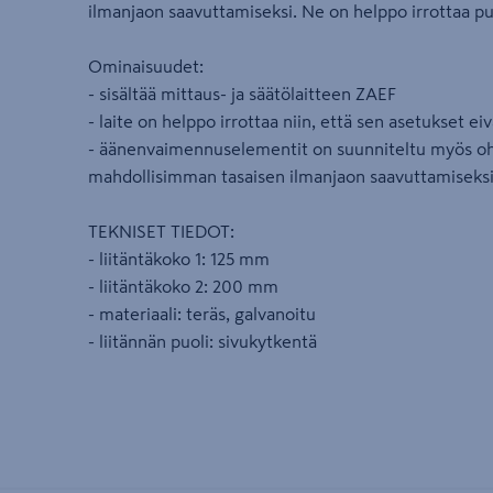
ilmanjaon saavuttamiseksi. Ne on helppo irrottaa pu
Ominaisuudet:
- sisältää mittaus- ja säätölaitteen ZAEF
- laite on helppo irrottaa niin, että sen asetukset e
- äänenvaimennuselementit on suunniteltu myös oh
mahdollisimman tasaisen ilmanjaon saavuttamiseks
TEKNISET TIEDOT:
- liitäntäkoko 1: 125 mm
- liitäntäkoko 2: 200 mm
- materiaali: teräs, galvanoitu
- liitännän puoli: sivukytkentä