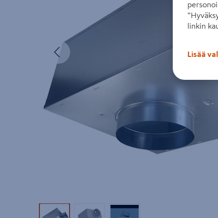
personoi
”Hyväksy
linkin ka
Edellinen
Lisää va