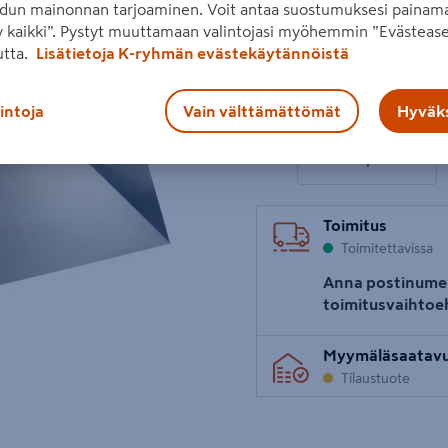
Lue koko tuotekuvaus
dun mainonnan tarjoaminen. Voit antaa suostumuksesi painama
 kaikki”. Pystyt muuttamaan valintojasi myöhemmin ”Evästease
utta.
Lisätietoja K-ryhmän evästekäytännöistä
Hinta verkkokaupassa
189€/kpl
189 €
/ kpl
Seuraava
lintoja
Vain välttämättömät
Hyväks
1 tuotetta
Määrä
−
Toimitus
Toimitettavissa
Anna postinume
toimitusvaihtoe
Myymäläsaatav
Tilaustuote