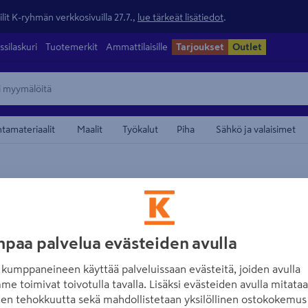
lit K-ryhmän verkkosivuilla 27.7.,
lue tärkeät lisätiedot
.
ssilaskuri
Tuotemerkit
Ammattilaisille
Tarjoukset
Outlet
ntamateriaalit
Maalit
Työkalut
Piha
Sähkö ja valaisimet
maamerkistä
FLÄKTGROUP
Tasauslaatikko 
paa palvelua evästeiden avulla
Tuotenumero
:
502536742
EA
kumppaneineen käyttää palveluissaan evästeitä, joiden avulla
me toimivat toivotulla tavalla. Lisäksi evästeiden avulla mitata
ATTD-sarjassa on kaikkiin h
den tehokkuutta sekä mahdollistetaan yksilöllinen ostokokemus 