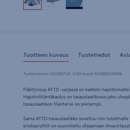
Tuotekuva 1
Tuotekuva 2
Tuotekuva 3
Tuotteen kuvaus
Tuotetiedot
Asi
Tuotenumero
:
502536742
EAN-koodi
:
6415886133966
FläktGroup ATTD -sarjassa on kaikkiin hajoitinmallei
Hajotinliitäntäkaulus on tasauslaatikossa joko ulospäi
tasauslaatikon tilantarve on pienempi.
Sama ATTD-tasauslaatikko soveltuu niin tuloilmalle 
eristeprofiilit on suunniteltu ohjaamaan ilmavirtau