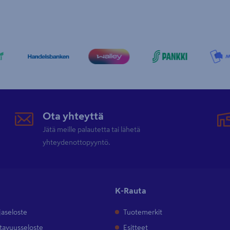
Ota yhteyttä
Jätä meille palautetta tai lähetä
yhteydenottopyyntö.
K-Rauta
jaseloste
Tuotemerkit
tavuusseloste
Esitteet