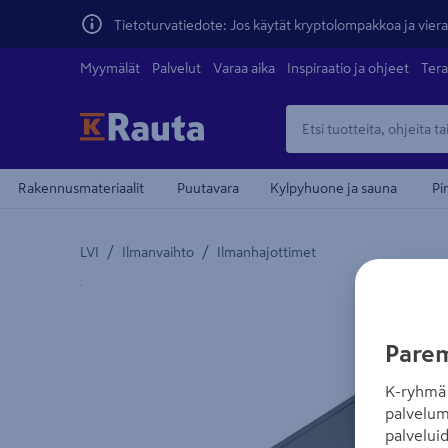
Tietoturvatiedote: Jos käytät kryptolompakkoa ja vierai
Myymälät
Palvelut
Varaa aika
Inspiraatio ja ohjeet
Tera
Rakennusmateriaalit
Puutavara
Kylpyhuone ja sauna
Pi
/
/
LVI
Ilmanvaihto
Ilmanhajottimet
Yksityiskohtainen kuvaus löytyy Tuotteen kuvaus -
teiden
Parem
K-ryhmä 
palvelum
palvelui