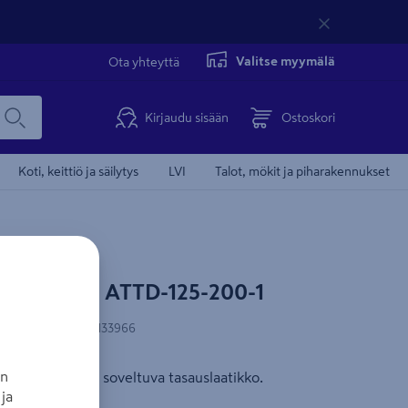
Valitse myymälä
Ota yhteyttä
Kirjaudu sisään
Ostoskori
Koti, keittiö ja säilytys
LVI
Talot, mökit ja piharakennukset
Tämä video 
FläktGroup ATTD-125-200-1
N-koodi
:
6415886133966
an
ajoitinmalleihin soveltuva tasauslaatikko.
ja