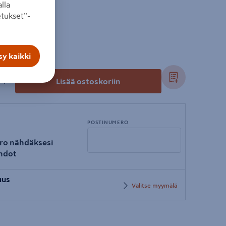
lla
tukset”-
y kaikki
+
Lisää ostoskoriin
POSTINUMERO
ro nähdäksesi
hdot
Syötä
uus
postinumero
Valitse myymälä