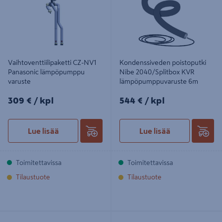
lämpöpumppuvaruste 6m
Vaihtoventtiilipaketti CZ-NV1
Kondenssiveden poistoputki
Panasonic lämpöpumppu
Nibe 2040/Splitbox KVR
varuste
lämpöpumppuvaruste 6m
309€/kpl
544€/kpl
309 €
/ kpl
544 €
/ kpl
Lue lisää
Lue lisää
Toimitettavissa
Toimitettavissa
Tilaustuote
Tilaustuote
Lämpöpumppu Varuste Nibe 2040
Pohjavastus ilma-vesi CZ-NE3P