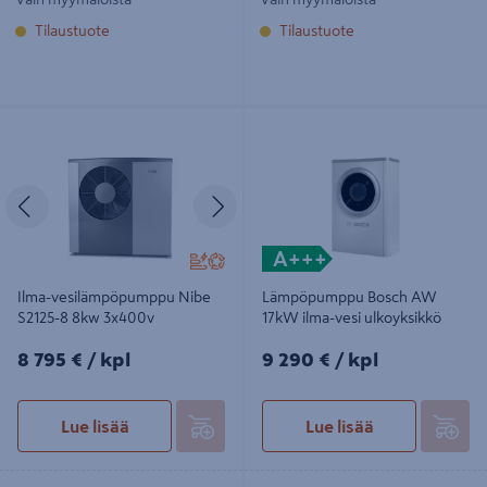
Tilaustuote
Tilaustuote
Ilma-vesilämpöpumppu Nibe S2125-
Lämpöpumppu Bosch AW 17kW
8 8kw 3x400v
ilma-vesi ulkoyksikkö
Edellinen
Seuraava
A+++
Ilma-vesilämpöpumppu Nibe
Lämpöpumppu Bosch AW
S2125-8 8kw 3x400v
17kW ilma-vesi ulkoyksikkö
8795€/kpl
9290€/kpl
8 795 €
/ kpl
9 290 €
/ kpl
Lue lisää
Lue lisää