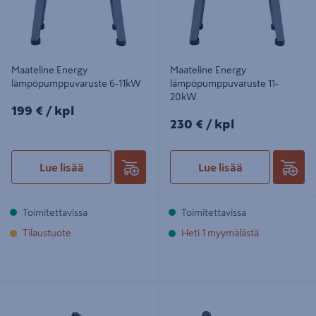
Maateline Energy
Maateline Energy
lämpöpumppuvaruste 6-11kW
lämpöpumppuvaruste 11-
20kW
199€/kpl
199 €
/ kpl
230€/kpl
230 €
/ kpl
Lue lisää
Lue lisää
Toimitettavissa
Toimitettavissa
Tilaustuote
Heti 1 myymälästä
Vaihtoventtiilipaketti CZ-NV1
Kondenssiveden poistoputki Nibe
Panasonic lämpöpumppu varuste
2040/Splitbox KVR