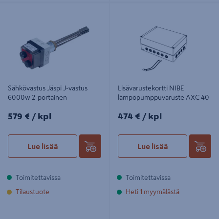
Sähkövastus Jäspi J-vastus 6000w
Lisävarustekortti NIBE
2-portainen
lämpöpumppuvaruste AXC 40
Sähkövastus Jäspi J-vastus
Lisävarustekortti NIBE
6000w 2-portainen
lämpöpumppuvaruste AXC 40
579€/kpl
474€/kpl
579 €
/ kpl
474 €
/ kpl
Lue lisää
Lue lisää
Toimitettavissa
Toimitettavissa
Tilaustuote
Heti 1 myymälästä