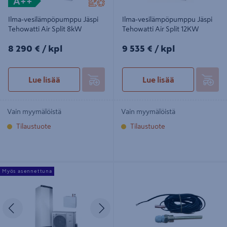
A++
Ilma-vesilämpöpumppu Jäspi
Ilma-vesilämpöpumppu Jäspi
Tehowatti Air Split 8kW
Tehowatti Air Split 12KW
8290€/kpl
9535€/kpl
8 290 €
/ kpl
9 535 €
/ kpl
Lue lisää
Lue lisää
Vain myymälöistä
Vain myymälöistä
Tilaustuote
Tilaustuote
Ilma-vesilämpöpumppu Nibe Split
Anturi+tasku ilma-vesi CZ-TK1
Myös asennettuna
Box 8 S-sarja Vilp
Panasonic lämpöpumppu varuste
Edellinen
Seuraava