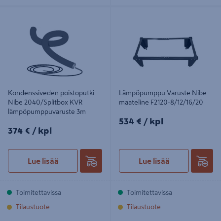
Kondenssiveden poistoputki Nibe
Lämpöpumppu Varuste Nibe
2040/Splitbox KVR
maateline F2120-8/12/16/20
lämpöpumppuvaruste 3m
Kondenssiveden poistoputki
Lämpöpumppu Varuste Nibe
Nibe 2040/Splitbox KVR
maateline F2120-8/12/16/20
lämpöpumppuvaruste 3m
534€/kpl
534 €
/ kpl
374€/kpl
374 €
/ kpl
Lue lisää
Lue lisää
Toimitettavissa
Toimitettavissa
Tilaustuote
Tilaustuote