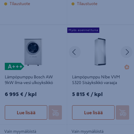
Tilaustuote
Tilaustuote
Lämpöpumppu Bosch AW 9kW
Lämpöpumppu Nibe VVM S320
Myös asennettuna
ilma-vesi ulkoyksikkö
Sisäyksikkö varaaja
Edellinen
S
A+++
Lämpöpumppu Bosch AW
Lämpöpumppu Nibe VVM
9kW ilma-vesi ulkoyksikkö
S320 Sisäyksikkö varaaja
6995€/kpl
5815€/kpl
6 995 €
/ kpl
5 815 €
/ kpl
Lue lisää
Lue lisää
Vain myymälöistä
Vain myymälöistä