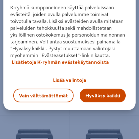
K-ryhmä kumppaneineen käyttää palveluissaan
evästeitä, joiden avulla palvelumme toimivat
toivotulla tavalla. Lisäksi evästeiden avulla mitataan
Käyttövesipaketti Jäspi Basic
Vaihtoventtiili PAW-3WYVLV-
palveluiden tehokkuutta sekä mahdollistetaan
KV8-12 lämpöpumppuvaruste
HW Panasonic lämpöpumppu
varuste
yksilöllinen ostokokemus ja personoidun mainonnan
489€/kpl
489 €
/ kpl
tarjoaminen. Voit antaa suostumuksesi painamalla
145€/kpl
145 €
/ kpl
”Hyväksy kaikki”. Pystyt muuttamaan valintojasi
myöhemmin ”Evästeasetukset”-linkin kautta.
Lisätietoja K-ryhmän evästekäytännöistä
Lue lisää
Lue lisää
Lisää valintoja
Toimitettavissa
Toimitettavissa
Tilaustuote
Tilaustuote
Vain välttämättömät
Hyväksy kaikki
Maateline Energy
Maateline Energy
lämpöpumppuvaruste 6-11kW
lämpöpumppuvaruste 11-20kW