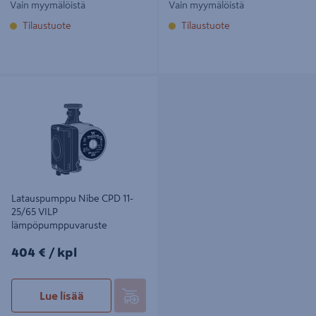
Vain myymälöistä
Vain myymälöistä
Tilaustuote
Tilaustuote
Latauspumppu Nibe CPD 11-25/65
VILP lämpöpumppuvaruste
Latauspumppu Nibe CPD 11-
25/65 VILP
lämpöpumppuvaruste
404€/kpl
404 €
/ kpl
Lue lisää