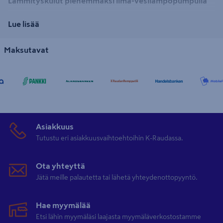
Lämmityskulut pienemmäksi ilma-vesilämpöpumpulla
Vesi-ilmalämpöpumppu voidaan nähdä vaihtoehtoa mm.
Lue lisää
öljylämmitykselle ja maalämpölaitteiden asennukselle. Laitteisto on
hyvä tapaa säästää lämmityskuluissa arvokkaampiin öljy- ja
Maksutavat
sähkölämmitykseen verrattuna. Vuoden lämmityskuluissa säästö on
helposti jopa yli 1000 euron verran. Suomalaisissa
lämpöolosuhteissa suositellaan vesi-ilmalämpöpumppuja kuitenkin
käytettävän sähkö- tai öljylämmityksen rinnalla, jolloin kuitenkin 80
% lämpöenergiasta voidaan tuottaa ilma-vesilämpöpumpun avulla.
Asiakkuus
Lämmityksessä säästyvien eurojen ansiosta lämmitystavan käyttö
Tutustu eri asiakkuusvaihtoehtoihin K-Raudassa.
onkin kasvanut viime vuosina entisestään. Se voidaankin nähdä
erittäin kustannustehokkaana lämmitysmuotona omakotitaloissa ja
Ota yhteyttä
muissa isommissa rakennuksissa.
Jätä meille palautetta tai lähetä yhteydenottopyyntö.
Hae myymälää
Ilma-vesilämpöpumpun toiminta
Etsi lähin myymäläsi laajasta myymäläverkostostamme