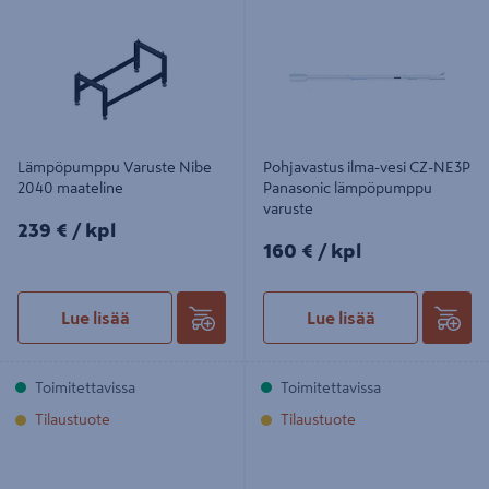
maateline
Panasonic lämpöpumppu varuste
Lämpöpumppu Varuste Nibe
Pohjavastus ilma-vesi CZ-NE3P
2040 maateline
Panasonic lämpöpumppu
varuste
239€/kpl
239 €
/ kpl
160€/kpl
160 €
/ kpl
Lue lisää
Lue lisää
Toimitettavissa
Toimitettavissa
Tilaustuote
Tilaustuote