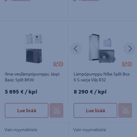
Ilma-vesilämpöpumppu Jäspi Basic
Lämpöpumppu Nibe Split Box 6 S-
Split 8KW
sarja Vilp R32
Edellinen
S
Ilma-vesilämpöpumppu Jäspi
Lämpöpumppu Nibe Split Box
Basic Split 8KW
6 S-sarja Vilp R32
5695€/kpl
8290€/kpl
5 695 €
/ kpl
8 290 €
/ kpl
Lue lisää
Lue lisää
Vain myymälöistä
Vain myymälöistä