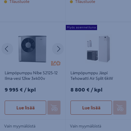
Tilaustuote
Tilaustuote
Lämpöpumppu Nibe S2125-12 Ilma-
Lämpöpumppu Jäspi Tehowatti Air
Myös asennettuna
vesi 12kw 3x400v
Split 6kW
Edellinen
Seuraava
Lämpöpumppu Nibe S2125-12
Lämpöpumppu Jäspi
Ilma-vesi 12kw 3x400v
Tehowatti Air Split 6kW
9995€/kpl
8800€/kpl
9 995 €
/ kpl
8 800 €
/ kpl
Lue lisää
Lue lisää
Vain myymälöistä
Vain myymälöistä