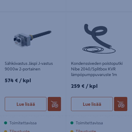
Sähkövastus Jäspi J-vastus 9000w
Kondenssiveden poistoputki Nibe
2-portainen
2040/Splitbox KVR
lämpöpumppuvaruste 1m
Sähkövastus Jäspi J-vastus
Kondenssiveden poistoputki
9000w 2-portainen
Nibe 2040/Splitbox KVR
lämpöpumppuvaruste 1m
574€/kpl
574 €
/ kpl
259€/kpl
259 €
/ kpl
Lue lisää
Lue lisää
Toimitettavissa
Toimitettavissa
Tilaustuote
Tilaustuote