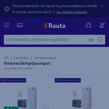
Tietoturvatiedote: Jos käytät kryptolompakkoa ja vierailit
K-ryhmän verkkosivuilla 27.7.,
lue tärkeät lisätiedot
.
LVI
Lämmitys
Lämpöpumput
Ilmavesilämpöpumput
Näytetään 29 tuotetta
Ilma-vesilämpöpumppu Jäspi
Ilma-vesilämpöpumppu Jäspi
Myös asennettuna
Myös asennettuna
Tehowatti Air Split 8kW
Tehowatti Air Split 12KW