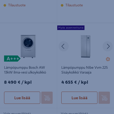
Tilaustuote
Tilaustuote
Lämpöpumppu Bosch AW 13kW
Lämpöpumppu Nibe Vvm 225
Myös asennettuna
ilma-vesi ulkoyksikkö
Sisäyksikkö Varaaja
Edellinen
S
A+++
Lämpöpumppu Bosch AW
Lämpöpumppu Nibe Vvm 225
13kW ilma-vesi ulkoyksikkö
Sisäyksikkö Varaaja
8490€/kpl
4655€/kpl
8 490 €
/ kpl
4 655 €
/ kpl
Lue lisää
Lue lisää
Vain myymälöistä
Vain myymälöistä