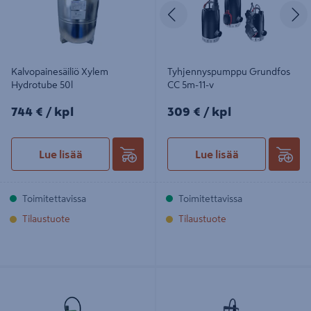
Edellinen
S
Kalvopainesäiliö Xylem
Tyhjennyspumppu Grundfos
Hydrotube 50l
CC 5m-11-v
744€/kpl
309€/kpl
744 €
/ kpl
309 €
/ kpl
Lue lisää
Lue lisää
Toimitettavissa
Toimitettavissa
Tilaustuote
Tilaustuote
Tyhjennyspumppu Ego 500 Gi Hi-fi
Tyhjennyspumppu Grundfos Unilift
0,55kW 2,1A
AP-B 35B.50.08.3 Unilift