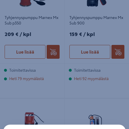
Tyhjennyspumppu Marnex Mx
Tyhjennyspumppu Marnex Mx
Sub p350
Sub 900
209€/kpl
159€/kpl
209 €
/ kpl
159 €
/ kpl
Lue lisää
Lue lisää
Toimitettavissa
Toimitettavissa
Heti 79 myymälästä
Heti 92 myymälästä
Tyhjennyspumppu Marnex Mx Sub
Tyhjennyspumppu Pumppulohja
400
RXM 1 0,25 kW/1-V