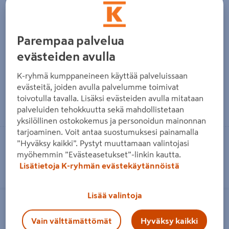
Tyhjennyspumppu Marnex Mx
Tyhjennyspumppu
Parempaa palvelua
Sub 400
Pumppulohja RXM 1 0,25
evästeiden avulla
kW/1-V
134€/kpl
134 €
/ kpl
309€/kpl
309 €
/ kpl
K-ryhmä kumppaneineen käyttää palveluissaan
evästeitä, joiden avulla palvelumme toimivat
toivotulla tavalla. Lisäksi evästeiden avulla mitataan
Lue lisää
Lue lisää
palveluiden tehokkuutta sekä mahdollistetaan
yksilöllinen ostokokemus ja personoidun mainonnan
tarjoaminen. Voit antaa suostumuksesi painamalla
Toimitettavissa
Toimitettavissa
”Hyväksy kaikki”. Pystyt muuttamaan valintojasi
Heti 76 myymälästä
Heti 8 myymälästä
myöhemmin ”Evästeasetukset”-linkin kautta.
Lisätietoja K-ryhmän evästekäytännöistä
Uppopumppu Calpeda Gxrm 9 RST
Tyhjennyspumppu Wilo TMW 32/8
Lisää valintoja
1-V 0.25kW
Twister 10m johto
Vain välttämättömät
Hyväksy kaikki