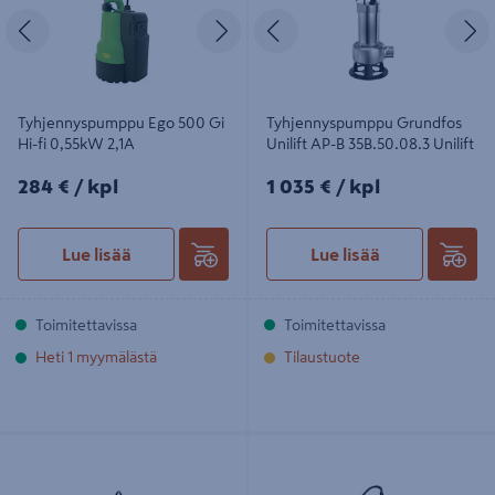
Edellinen
Seuraava
Edellinen
S
Tyhjennyspumppu Ego 500 Gi
Tyhjennyspumppu Grundfos
Hi-fi 0,55kW 2,1A
Unilift AP-B 35B.50.08.3 Unilift
284€/kpl
1035€/kpl
284 €
/ kpl
1 035 €
/ kpl
Lue lisää
Lue lisää
Toimitettavissa
Toimitettavissa
Heti 1 myymälästä
Tilaustuote
Tyhjennyspumppu Xylem SXM2 GT
Tyhjennyspumppu Grundfos Unilift
putkivippa 230V
AP 12.40.08.a 1-v