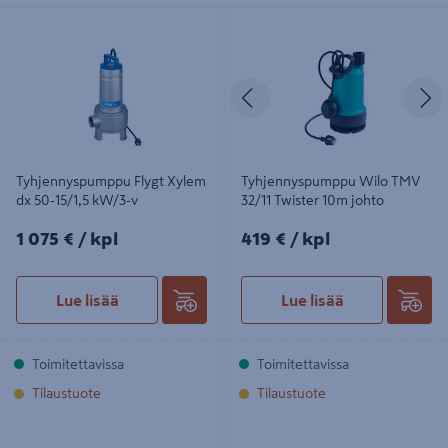
Tyhjennyspumppu Flygt Xylem dx
Tyhjennyspumppu Wilo TMV 32/11
50-15/1,5 kW/3-v
Twister 10m johto
Edellinen
S
Tyhjennyspumppu Flygt Xylem
Tyhjennyspumppu Wilo TMV
dx 50-15/1,5 kW/3-v
32/11 Twister 10m johto
1075€/kpl
419€/kpl
1 075 €
/ kpl
419 €
/ kpl
Lue lisää
Lue lisää
Toimitettavissa
Toimitettavissa
Tilaustuote
Tilaustuote