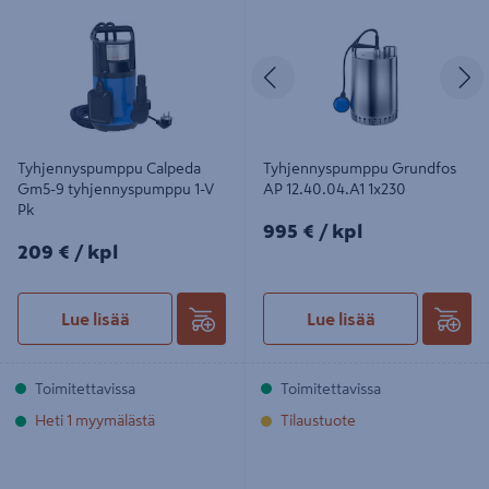
tyhjennyspumppu 1-V Pk
12.40.04.A1 1x230
Edellinen
S
Tyhjennyspumppu Calpeda
Tyhjennyspumppu Grundfos
Gm5-9 tyhjennyspumppu 1-V
AP 12.40.04.A1 1x230
Pk
995€/kpl
995 €
/ kpl
209€/kpl
209 €
/ kpl
Lue lisää
Lue lisää
Toimitettavissa
Toimitettavissa
Heti 1 myymälästä
Tilaustuote