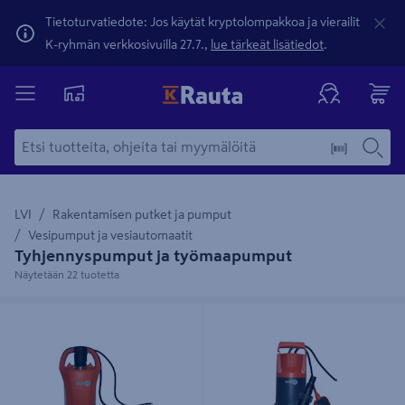
Tietoturvatiedote: Jos käytät kryptolompakkoa ja vierailit
K-ryhmän verkkosivuilla 27.7.,
lue tärkeät lisätiedot
.
LVI
Rakentamisen putket ja pumput
Vesipumput ja vesiautomaatit
Tyhjennyspumput ja työmaapumput
Näytetään 22 tuotetta
Tyhjennyspumppu Marnex Mx Sub
Tyhjennyspumppu Marnex Mx Sub
p350
900