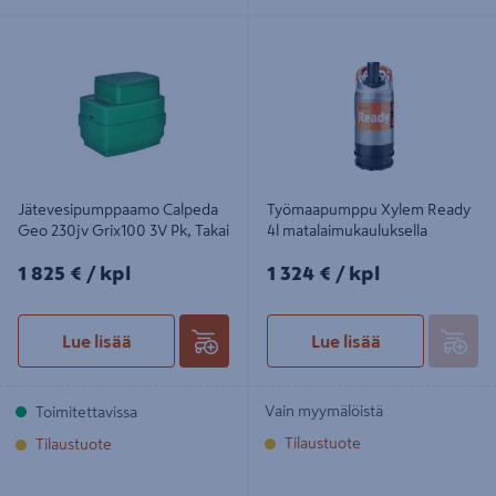
Jätevesipumppaamo Calpeda Geo
Työmaapumppu Xylem Ready 4l
230jv Grix100 3V Pk, Takai
matalaimukauluksella
Jätevesipumppaamo Calpeda
Työmaapumppu Xylem Ready
Geo 230jv Grix100 3V Pk, Takai
4l matalaimukauluksella
1825€/kpl
1324€/kpl
1 825 €
/ kpl
1 324 €
/ kpl
Lue lisää
Lue lisää
Vain myymälöistä
Toimitettavissa
Tilaustuote
Tilaustuote