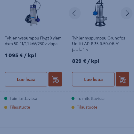
Edellinen
S
Tyhjennyspumppu Flygt Xylem
Tyhjennyspumppu Grundfos
dxm 50-11/1,1 kW/230v vippa
Unilift AP-B 35.B.50.06.A1
jalalla 1-v
1095€/kpl
1 095 €
/ kpl
829€/kpl
829 €
/ kpl
Lue lisää
Lue lisää
Toimitettavissa
Toimitettavissa
Tilaustuote
Tilaustuote
Tyhjennyspumppu Calpeda Gm5-9
Tyhjennyspumppu Grundfos AP