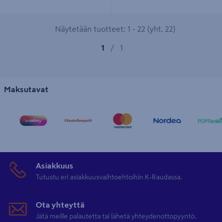
Näytetään tuotteet: 1 - 22 (yht. 22)
1
/
1
Maksutavat
Asiakkuus
Tutustu eri asiakkuusvaihtoehtoihin K-Raudassa.
Ota yhteyttä
Jätä meille palautetta tai lähetä yhteydenottopyyntö.