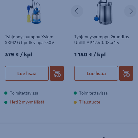
Edellinen
S
Tyhjennyspumppu Xylem
Tyhjennyspumppu Grundfos
SXM2 GT putkivippa 230V
Unilift AP 12.40.08.a 1-v
379€/kpl
1140€/kpl
379 €
/ kpl
1 140 €
/ kpl
Lue lisää
Lue lisää
Toimitettavissa
Toimitettavissa
Heti 2 myymälästä
Tilaustuote
Tyhjennyspumppu Flygt Xylem dxm
Tyhjennyspumppu Grundfos Unilift
50-11/1,1 kW/230v vippa
AP-B 35.B.50.06.A1 jalalla 1-v