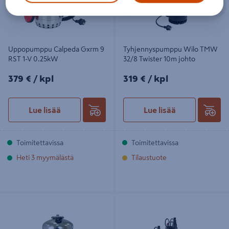
Edellinen
S
Uppopumppu Calpeda Gxrm 9
Tyhjennyspumppu Wilo TMW
RST 1-V 0.25kW
32/8 Twister 10m johto
379€/kpl
319€/kpl
379 €
/ kpl
319 €
/ kpl
Lue lisää
Lue lisää
Toimitettavissa
Toimitettavissa
Heti 3 myymälästä
Tilaustuote
Kalvopainesäiliö Xylem Hydrotube
Tyhjennyspumppu Grundfos CC
50l
5m-11-v