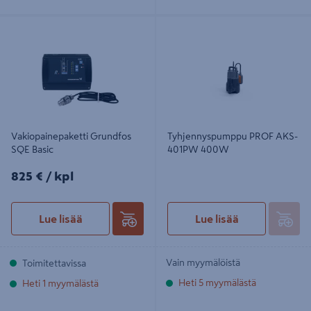
Vakiopainepaketti Grundfos SQE
Tyhjennyspumppu PROF AKS-
Basic
401PW 400W
Vakiopainepaketti Grundfos
Tyhjennyspumppu PROF AKS-
SQE Basic
401PW 400W
825€/kpl
825 €
/ kpl
Lue lisää
Lue lisää
Vain myymälöistä
Toimitettavissa
Heti 5 myymälästä
Heti 1 myymälästä