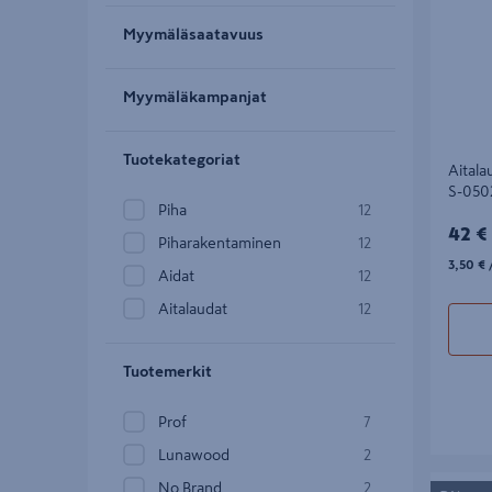
Myymäläsaatavuus
Myymäläkampanjat
Tuotekategoriat
Aital
S-050
Piha
12
42€/
42 €
Piharakentaminen
12
3,50€/
3,50 €
Aidat
12
Aitalaudat
12
Tuotemerkit
Prof
7
Lunawood
2
Aitalaut
No Brand
2