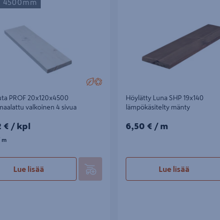
s 4500mm
 4 sivua
mänty
auta PROF 20x120x4500
Höylätty Luna SHP 19x140
aalattu valkoinen 4 sivua
lämpökäsitelty mänty
2€/kpl
6,50€/m
2 €
/ kpl
6,50 €
/ m
m
 m
Lue lisää
Lue lisää