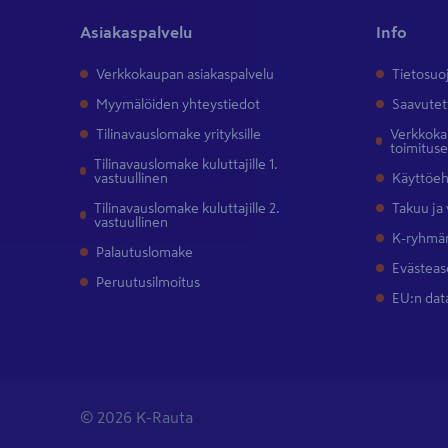
Asiakaspalvelu
Info
Verkkokaupan asiakaspalvelu
Tietosuo
Myymälöiden yhteystiedot
Saavutet
Tilinavauslomake yrityksille
Verkkokau
toimitus
Tilinavauslomake kuluttajille 1.
vastuullinen
Käyttöe
Tilinavauslomake kuluttajille 2.
Takuu ja
vastuullinen
K-ryhmän
Palautuslomake
Evästeas
Peruutusilmoitus
EU:n dat
© 2026 K-Rauta