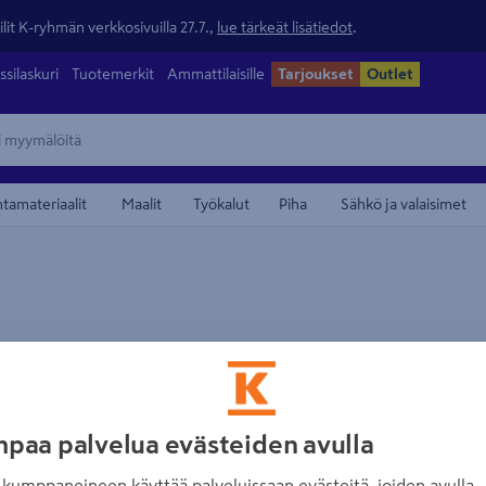
lit K-ryhmän verkkosivuilla 27.7.,
lue tärkeät lisätiedot
.
ssilaskuri
Tuotemerkit
Ammattilaisille
Tarjoukset
Outlet
ntamateriaalit
Maalit
Työkalut
Piha
Sähkö ja valaisimet
a PROF 20x95 pohjamaalattu
Aitalauta PROF 20x95x4200 pohj
kkituote
Pituus 4200mm
 4 sivua
valkoinen 4 sivua
myytävä
paa palvelua evästeiden avulla
kumppaneineen käyttää palveluissaan evästeitä, joiden avulla