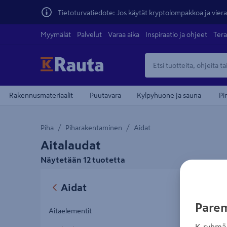
Tietoturvatiedote: Jos käytät kryptolompakkoa ja vierai
Myymälät
Palvelut
Varaa aika
Inspiraatio ja ohjeet
Tera
Rakennusmateriaalit
Puutavara
Kylpyhuone ja sauna
Pi
Piha
Piharakentaminen
Aidat
Aitalaudat
Näytetään 12 tuotetta
Aitalaut
Suosi
Aidat
valkoinen
Metri
Parem
Aitaelementit
K-ryhmä 