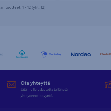
n tuotteet: 1 - 12 (yht. 12)
Ota yhteyttä
Jätä meille palautetta tai lähetä
yhteydenottopyyntö.