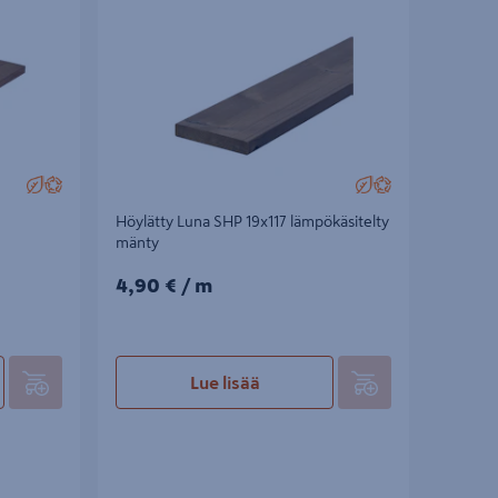
mänty
Höylätty Luna SHP 19x117 lämpökäsitelty
mänty
4,90€/m
4,90 €
/ m
Lue lisää