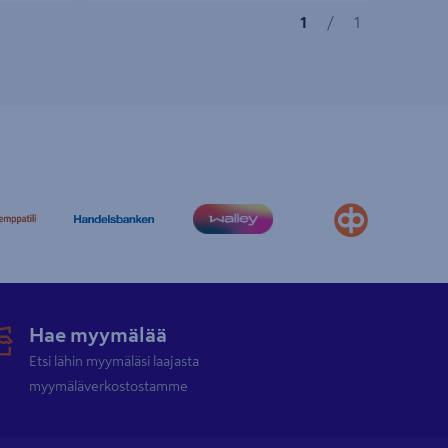
1
/
1
Hae myymälää
Etsi lähin myymäläsi laajasta
myymäläverkostostamme