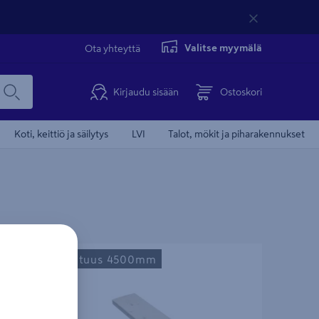
Valitse myymälä
Ota yhteyttä
Kirjaudu sisään
Ostoskori
Koti, keittiö ja säilytys
LVI
Talot, mökit ja piharakennukset
amaalattu
Aitalauta PROF 20x95x4500 pohjamaalattu
Pituus 4500mm
valkoinen 4 sivua