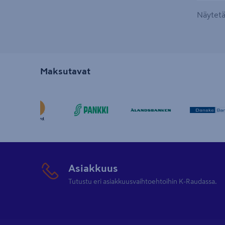
Näytetää
Maksutavat
Asiakkuus
Tutustu eri asiakkuusvaihtoehtoihin K-Raudassa.