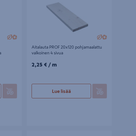
Aitalauta PROF 20x120 pohjamaalattu
a
valkoinen 4 sivua
2,25€/m
2,25 €
/ m
Lue lisää
sitelty
Höylätty Luna SHP 19x117 lämpökäsitelty