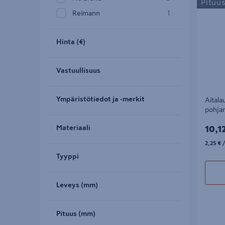
Pituu
valkoinen
Reimann
1
Hinta (€)
Vastuullisuus
Ympäristötiedot ja -merkit
Aital
pohjam
10,1
Materiaali
10,1
2,25€/
2,25 €
/
Tyyppi
Leveys (mm)
Pituus (mm)