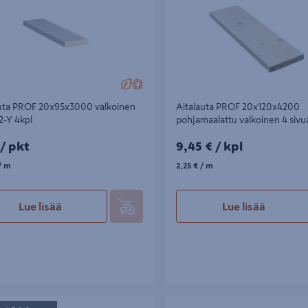
auta PROF 20x95x3000 valkoinen
Aitalauta PROF 20x120x4200
2-Y 4kpl
pohjamaalattu valkoinen 4 sivu
pkt
9,45€/kpl
/ pkt
9,45 €
/ kpl
m
2,25€/m
/ m
2,25 €
/ m
Lue lisää
Lue lisää
a PROF 20x120x4500 pohjamaalattu
Höylätty Luna SHP 19x140 lämpökä