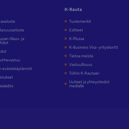
K-Rauta
jaseloste
Tuotemerkit
tavuusseloste
Esitteet
pan tilaus- ja
K-Plussa
ehdot
K-Business Visa -yrityskortti
hdot
Tietoa meistä
 virhevastuu
Vastuullisuus
 evästekäytännöt
Töihin K-Rautaan
etukset
Uutiset ja yhteystiedot
asäädös
medialle