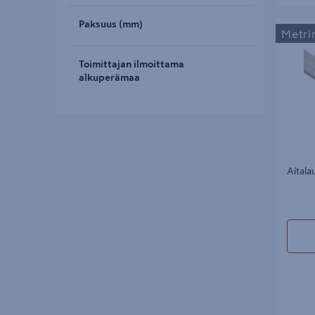
Paksuus (mm)
Aitalaut
Metri
Toimittajan ilmoittama
alkuperämaa
Aitala