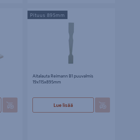
Aitalauta Reimann B1 puuvalmis
Pituus 895mm
19x115x895mm
Aitalauta Reimann B1 puuvalmis
19x115x895mm
Lue lisää