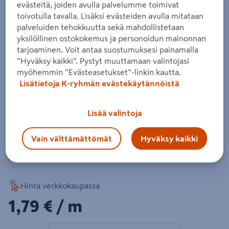
evästeitä, joiden avulla palvelumme toimivat
valkoinen 4 sivua
toivotulla tavalla. Lisäksi evästeiden avulla mitataan
Tuotenumero
:
502123440
EAN-koodi
:
6438313557609
palveluiden tehokkuutta sekä mahdollistetaan
yksilöllinen ostokokemus ja personoidun mainonnan
tarjoaminen. Voit antaa suostumuksesi painamalla
PROF-aitalauta soveltuu erilaisten aitojen, kaiteiden ja
”Hyväksy kaikki”. Pystyt muuttamaan valintojasi
näkösuojien rakentamiseen. Aitalauta on pohjamaalattu
myöhemmin ”Evästeasetukset”-linkin kautta.
kaikilta sivuilta.
Lisätietoja K-ryhmän evästekäytännöistä
Lue koko tuotekuvaus
Lisää valintoja
Vain välttämättömät
Hyväksy kaikki
Katso vastuullisuustiedot
Katso liitetiedostot
Hinta verkkokaupassa
1,79€/m
1,79 €
/ m
1 tuotetta
Määrä