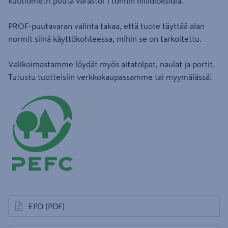
kuutiometri puuta varastoi 1 tonnin hiilidioksidia.
PROF-puutavaran valinta takaa, että tuote täyttää alan
normit siinä käyttökohteessa, mihin se on tarkoitettu.
Valikoimastamme löydät myös aitatolpat, naulat ja portit.
Tutustu tuotteisiin verkkokaupassamme tai myymälässä!
EPD
(PDF)
avautuu uuteen välilehteen