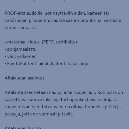
PROF-aitalaudoilla luot näyttävän aidan, kaiteen tai
näkösuojan pihapiiriin. Lautaa saa eri pituuksina, varmista
pituus kaupasta.
• materiaali: kuusi (PEFC-sertifioitu)
• pohjamaalattu
• väri: valkoinen
• käyttökohteet: aidat, kaiteet, näkösuojat
Aitalaudan asennus
Aitalauta asennetaan nauloilla tai ruuveilla. Ulkotiloissa on
käytettävä kuumasinkittyjä tai haponkestäviä nauloja tai
ruuveja. Naulojen tai ruuvien on oltava tarpeeksi pitkiä ja
paksuja, jotta ne varmasti pitävät.
Aitalaudan huolto