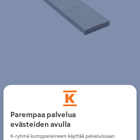
Zoomaa kuvaa sormilla kosketusnäytöllä
Parempaa palvelua
evästeiden avulla
PROF
Aitalauta PROF 20x95 pohjamaalattu
K-ryhmä kumppaneineen käyttää palveluissaan