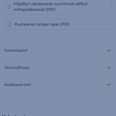
Höylätyn sahatavaran suurimmat sallitut
avautuu uuteen välilehteen
mittapoikkeamat
(PDF)
Puutavaran ostajan opas
(PDF)
avautuu uuteen välilehteen
Tuotetiedot
Vastuullisuus
Asiakasarviot