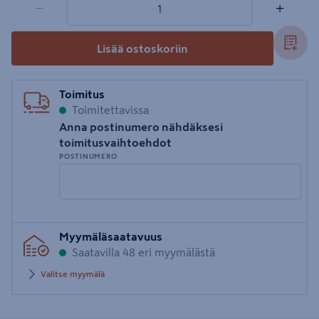
−
+
Lisää ostoskoriin
Toimitus
Toimitettavissa
Anna postinumero nähdäksesi
toimitusvaihtoehdot
POSTINUMERO
Syötä
Myymäläsaatavuus
postinumero
Saatavilla 48 eri myymälästä
Valitse myymälä