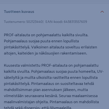
Tuotteen kuvaus
Tuotenumero
:
502123440
EAN-koodi
:
6438313557609
PROF-aitalauta on pohjamaalattu kaikilta sivuilta.
Pohjamaalaus suojaa puuta ennen lopullista
pintakäsittelyä. Valkoinen aitalauta soveltuu erilaisten
aitojen, kaiteiden ja näkösuojien rakentamiseen.
Kuusesta valmistettu PROF-aitalauta on pohjamaalattu
kaikilta sivuilta. Pohjamaalaus suojaa puuta homeelta, UV-
säteilyltä ja muilta ulkoisilta rasitteilta ennen lopullista
pintakäsittelyä. Pintamaalaus on suositeltavaa tehdä
mahdollisimman pian asennuksen jälkeen, mutta
viimeistään seuraavana kesänä. Seuraa maalaamisessa
maalinvalmistajan ohjeita. Pintamaalaus on mahdollista
tehdä sekä dispersio- että öljymaaleilla.