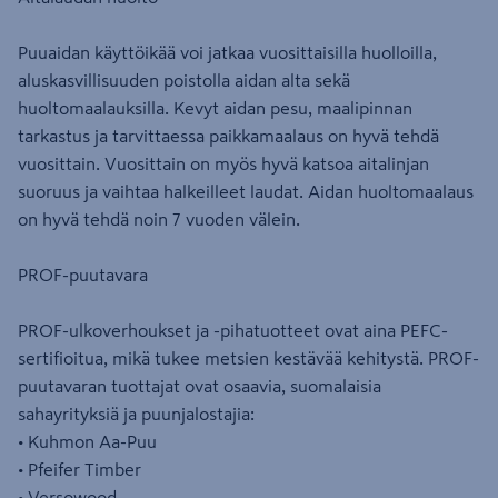
Puuaidan käyttöikää voi jatkaa vuosittaisilla huolloilla,
aluskasvillisuuden poistolla aidan alta sekä
huoltomaalauksilla. Kevyt aidan pesu, maalipinnan
tarkastus ja tarvittaessa paikkamaalaus on hyvä tehdä
vuosittain. Vuosittain on myös hyvä katsoa aitalinjan
suoruus ja vaihtaa halkeilleet laudat. Aidan huoltomaalaus
on hyvä tehdä noin 7 vuoden välein.
PROF-puutavara
PROF-ulkoverhoukset ja -pihatuotteet ovat aina PEFC-
sertifioitua, mikä tukee metsien kestävää kehitystä. PROF-
puutavaran tuottajat ovat osaavia, suomalaisia
sahayrityksiä ja puunjalostajia:
• Kuhmon Aa-Puu
• Pfeifer Timber
• Versowood.