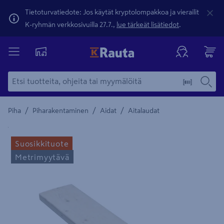
Tietoturvatiedote: Jos käytät kryptolompakkoa ja vierailit
K-ryhmän verkkosivuilla 27.7.,
lue tärkeät lisätiedot
.
/
/
/
Piha
Piharakentaminen
Aidat
Aitalaudat
Yksityiskohtainen kuvaus löytyy Tuotteen kuvaus -maamerki
Suosikkituote
Metrimyytävä