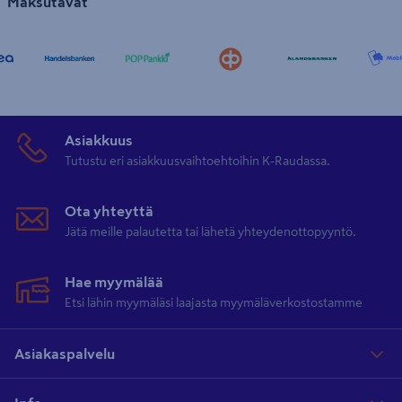
Maksutavat
Asiakkuus
Tutustu eri asiakkuusvaihtoehtoihin K-Raudassa.
Ota yhteyttä
Jätä meille palautetta tai lähetä yhteydenottopyyntö.
Hae myymälää
Etsi lähin myymäläsi laajasta myymäläverkostostamme
Asiakaspalvelu