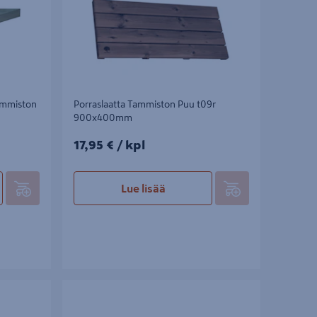
ammiston
Porraslaatta Tammiston Puu t09r
900x400mm
17,95€/kpl
17,95 €
/ kpl
Lue lisää
miston Puu
Porraskehikko Tammiston Puu 480x980mm
reä