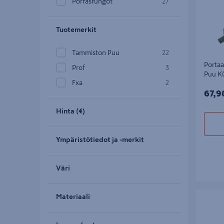
Porrasrungot
27
Tuotemerkit
Tammiston Puu
22
Portaa
Prof
3
Puu K
Fxa
2
67,9
67,9
Hinta (€)
Ympäristötiedot ja -merkit
Väri
Portaan 
Materiaali
K07R kes