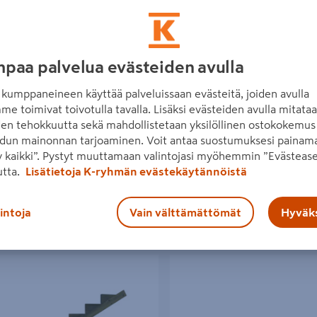
paa palvelua evästeiden avulla
srunko PROF 4 askelmaa
Porrasrunko PROF 6 askelmaa
300mm
160/300mm
kumppaneineen käyttää palveluissaan evästeitä, joiden avulla
me toimivat toivotulla tavalla. Lisäksi evästeiden avulla mitata
5€/kpl
37,95€/kpl
5 €
/ kpl
37,95 €
/ kpl
den tehokkuutta sekä mahdollistetaan yksilöllinen ostokokemus 
dun mainonnan tarjoaminen. Voit antaa suostumuksesi painama
 kaikki”. Pystyt muuttamaan valintojasi myöhemmin ”Evästease
Lue lisää
Lue lisää
utta.
Lisätietoja K-ryhmän evästekäytännöistä
lintoja
Vain välttämättömät
Hyväks
reisipuu 7 askelmaa Tammiston Puu
Portaan reisipuu 3 askelmaa Tam
opuu vihreä
K07/3R kestopuu ruskea