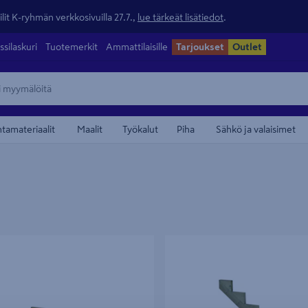
lit K-ryhmän verkkosivuilla 27.7.,
lue tärkeät lisätiedot
.
ssilaskuri
Tuotemerkit
Ammattilaisille
Tarjoukset
Outlet
ntamateriaalit
Maalit
Työkalut
Piha
Sähkö ja valaisimet
unko PROF 4 askelmaa 160/300mm
Porrasrunko PROF 6 askelmaa 1