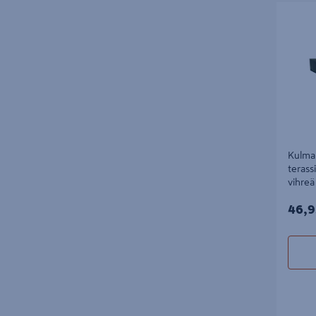
Kulmake
terassie
Kulma
teras
vihreä
46,9
46,9