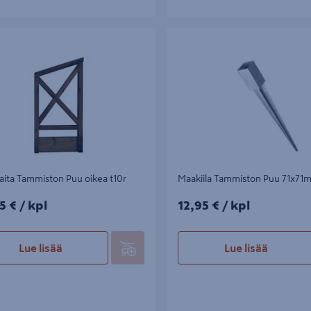
ta Tammiston Puu oikea t10r
Maakiila Tammiston Puu 71x71mm
aita Tammiston Puu oikea t10r
Maakiila Tammiston Puu 71x71
5€/kpl
12,95€/kpl
5 €
/ kpl
12,95 €
/ kpl
Lue lisää
Lue lisää