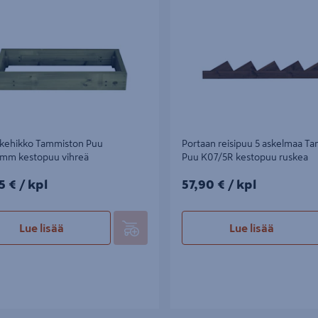
 vihreä
K07/5R kestopuu ruskea
skehikko Tammiston Puu
Portaan reisipuu 5 askelmaa T
mm kestopuu vihreä
Puu K07/5R kestopuu ruskea
5€/kpl
57,90€/kpl
5 €
/ kpl
57,90 €
/ kpl
Lue lisää
Lue lisää