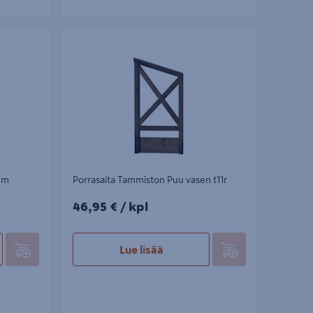
Porrasaita Tammiston Puu vasen t11r
mm
Porrasaita Tammiston Puu vasen t11r
46,95€/kpl
46,95 €
/ kpl
Lue lisää