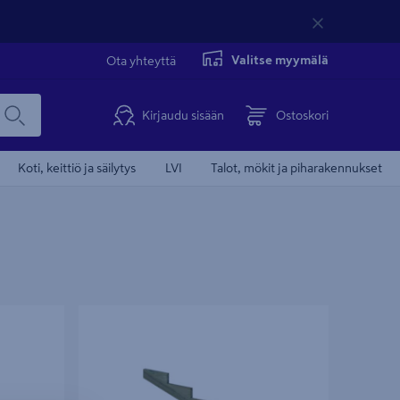
Valitse myymälä
Ota yhteyttä
Kirjaudu sisään
Ostoskori
Koti, keittiö ja säilytys
LVI
Talot, mökit ja piharakennukset
60/300mm
Porrasrunko PROF 5 askelmaa 130/390mm