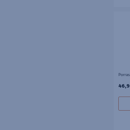
Porrasai
Porras
46,9
46,9