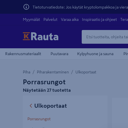
Tietoturvatiedote: Jos käytät kryptolompakkoa ja vierai
Myymälät
Palvelut
Varaa aika
Inspiraatio ja ohjeet
Tera
Rakennusmateriaalit
Puutavara
Kylpyhuone ja sauna
Pi
Piha
Piharakentaminen
Ulkoportaat
Porrasrungot
Näytetään 27 tuotetta
Porrasr
Ulkoportaat
Porrasrungot