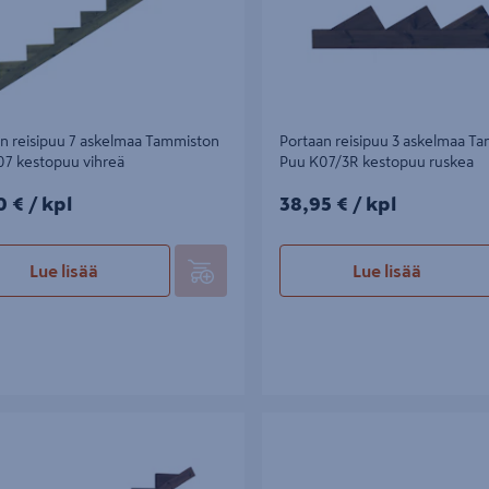
n reisipuu 7 askelmaa Tammiston
Portaan reisipuu 3 askelmaa T
07 kestopuu vihreä
Puu K07/3R kestopuu ruskea
0€/kpl
38,95€/kpl
0 €
/ kpl
38,95 €
/ kpl
Lue lisää
Lue lisää
reisipuu 7 askelmaa Tammiston Puu
Portaan reisipuu 6-askelmaa Tam
topuu ruskea
kestopuu vihreä