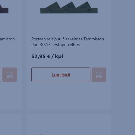
ammiston
Portaan reisipuu 3 askelmaa Tammiston
Puu K07/3 kestopuu vihreä
32,95€/kpl
32,95 €
/ kpl
Lue lisää
miston Puu
Porraslaatta Tammiston Puu t09r
900x400mm