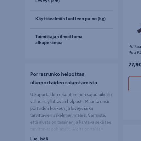
Leveys (cm)
Käyttövalmiin tuotteen paino (kg)
Toimittajan ilmoittama
alkuperämaa
Portaa
Puu K
77,9
77,9
Porrasrunko helpottaa
ulkoportaiden rakentamista
Ulkoportaiden rakentaminen sujuu oikeilla
välineillä yllättävän helposti. Määritä ensin
portaiden korkeus ja leveys sekä
tarvittavien askelmien määrä. Varmista,
että alusta on tasainen ja kantava sekä tee
Portaan 
tarvittavat pohjatyöt. Aloita portaiden
K07/5 ke
asennus kiinnittämällä reisipuut tukevasti
Lue lisää