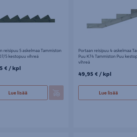
n reisipuu 5 askelmaa Tammiston
Portaan reisipuu 4-askelmaa T
7/5 kestopuu vihreä
Puu K74 Tammiston Puu kesto
vihreä
5€/kpl
5 €
/ kpl
49,95€/kpl
49,95 €
/ kpl
Lue lisää
Lue lisää
ehikko Tammiston Puu 48x98mm
Portaan reisipuu 5 askelmaa Tam