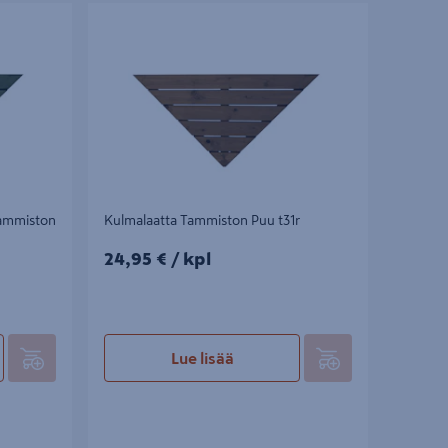
miston Puu
Kulmalaatta Tammiston Puu t31r
Tammiston
Kulmalaatta Tammiston Puu t31r
24,95€/kpl
24,95 €
/ kpl
Lue lisää