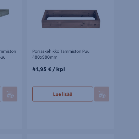
ammiston
Porraskehikko Tammiston Puu
puu
480x980mm
41,95€/kpl
41,95 €
/ kpl
Lue lisää
miston Puu
Porraslaatta Tammiston Puu 900x400mm