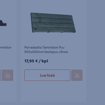
kestopuu vihreä
ammiston
Porraslaatta Tammiston Puu
900x400mm kestopuu vihreä
17,95€/kpl
17,95 €
/ kpl
Lue lisää