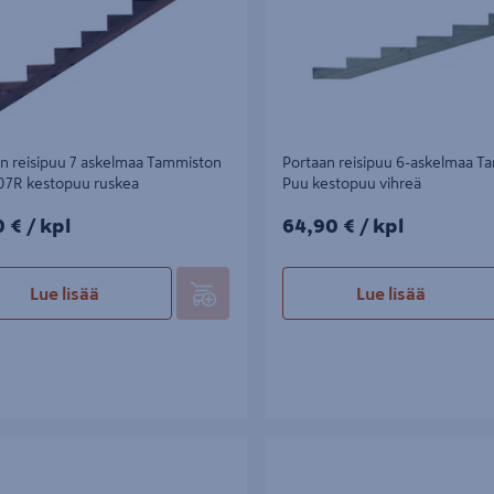
n reisipuu 7 askelmaa Tammiston
Portaan reisipuu 6-askelmaa T
07R kestopuu ruskea
Puu kestopuu vihreä
0€/kpl
64,90€/kpl
0 €
/ kpl
64,90 €
/ kpl
Lue lisää
Lue lisää
reisipuu 5 askelmaa Tammiston Puu
Portaan reisipuu 4-askelmaa Tam
stopuu vihreä
K74 Tammiston Puu kestopuu vih