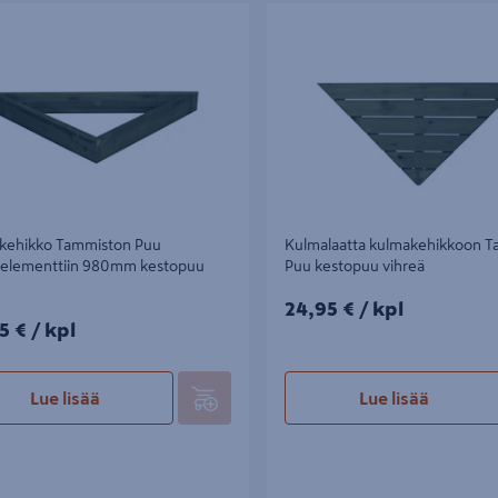
hikko Tammiston Puu
Kulmalaatta kulmakehikkoon Tam
lementtiin 980mm kestopuu vihreä
kestopuu vihreä
kehikko Tammiston Puu
Kulmalaatta kulmakehikkoon 
sielementtiin 980mm kestopuu
Puu kestopuu vihreä
24,95€/kpl
24,95 €
/ kpl
5€/kpl
5 €
/ kpl
Lue lisää
Lue lisää