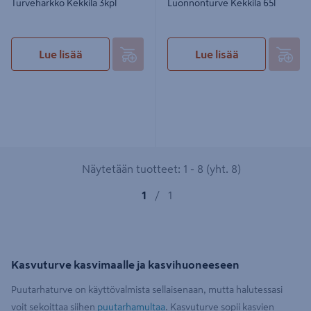
Turveharkko Kekkilä 3kpl
Luonnonturve Kekkilä 65l
Lue lisää
Lue lisää
Näytetään tuotteet: 1 - 8 (yht. 8)
1
/
1
Kasvuturve kasvimaalle ja kasvihuoneeseen
Puutarhaturve on käyttövalmista sellaisenaan, mutta halutessasi
voit sekoittaa siihen
puutarhamultaa
. Kasvuturve sopii kasvien