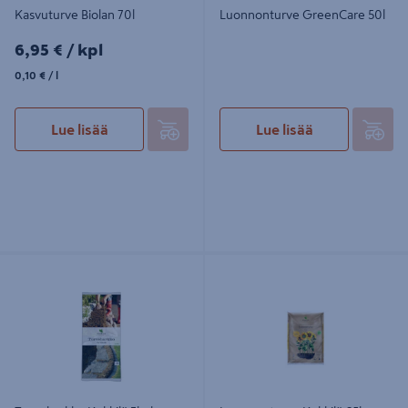
Kasvuturve Biolan 70l
Luonnonturve GreenCare 50l
6,95€/kpl
6,95 €
/ kpl
0,10€/l
0,10 €
/ l
Lue lisää
Lue lisää
Turveharkko Kekkilä 3kpl
Luonnonturve Kekkilä 65l