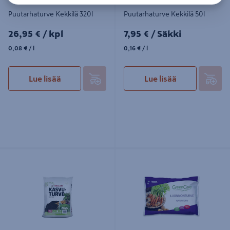
Puutarhaturve Kekkilä 320l
Puutarhaturve Kekkilä 50l
26,95€/kpl
7,95€/Säkki
26,95 €
/ kpl
7,95 €
/ Säkki
0,08€/l
0,16€/l
0,08 €
/ l
0,16 €
/ l
Lue lisää
Lue lisää
Kasvuturve Biolan 70l
Luonnonturve GreenCare 50l