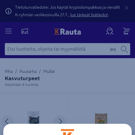
Tietoturvatiedote: Jos käytät kryptolompakkoa ja vierailit
K-ryhmän verkkosivuilla 27.7.,
lue tärkeät lisätiedot
.
Piha
Puutarha
Mullat
Kasvuturpeet
Näytetään 8 tuotetta
Turveharkko Kekkilä 4kpl
Luonnonturve Kekkilä 50l
Edellinen
Seuraava