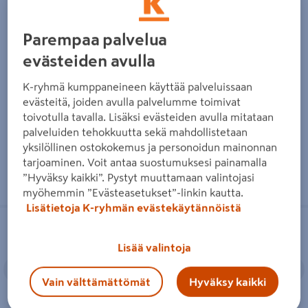
Turveharkko Kekkilä 4kpl
Luonnonturve Kekkilä 50l
Parempaa palvelua
24,95€/pkt
6,95€/Säkki
24,95 €
/ pkt
6,95 €
/ Säkki
evästeiden avulla
6,24€/kpl
0,14€/l
6,24 €
/ kpl
0,14 €
/ l
K-ryhmä kumppaneineen käyttää palveluissaan
evästeitä, joiden avulla palvelumme toimivat
Lue lisää
Lue lisää
toivotulla tavalla. Lisäksi evästeiden avulla mitataan
palveluiden tehokkuutta sekä mahdollistetaan
yksilöllinen ostokokemus ja personoidun mainonnan
tarjoaminen. Voit antaa suostumuksesi painamalla
”Hyväksy kaikki”. Pystyt muuttamaan valintojasi
myöhemmin ”Evästeasetukset”-linkin kautta.
Lisätietoja K-ryhmän evästekäytännöistä
Puutarhaturve Kekkilä 320l
Puutarhaturve Kekkilä 50l
Lisää valintoja
Edellinen
Seuraava
Edellinen
S
Vain välttämättömät
Hyväksy kaikki