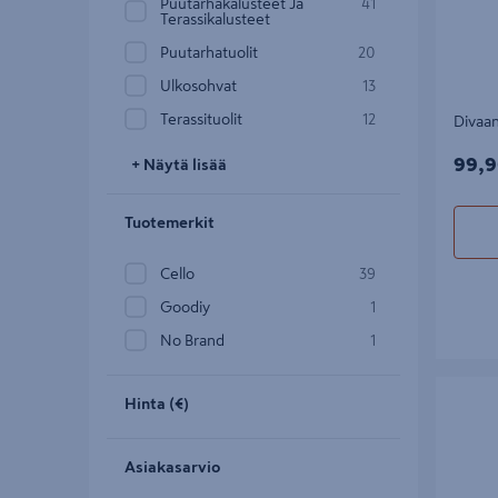
Puutarhakalusteet Ja
41
Terassikalusteet
Puutarhatuolit
20
Ulkosohvat
13
Terassituolit
12
Divaan
99,9
99,9
+ Näytä lisää
Tuotemerkit
Cello
39
Goodiy
1
No Brand
1
Tuoli Cel
Hinta (€)
Asiakasarvio