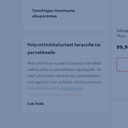
Toimittajan ilmoittama
alkuperämaa
Sohvap
71cm
Polyrottinkikalusteet terassille tai
99,9
99,9
parvekkeelle
Polyrottinki on vuodesta toiseen trendikäs
valinta pihan ja parvekkeen sisustajalle. Se
sopii yhtä hyvin ulkosohviin, pihatuoleihin,
sohvapöytiin kuin erilaisiin oleskeluryhmiin.
Polyrottinkituolit ja
terassipöytä
muodostavat yhdessä kestävän
ruokailuryhmän, joka näyttää hyvältä
Lue lisää
Sohvaryh
vuodesta toiseen ja kestää ulkokäyttöä
erinomaisesti. Materiaalin keveys tekee
kalusteista helppoja siirrellä ja järjestellä
uudelleen, mikä mahdollistaa tilan