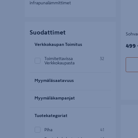
infrapunalämmittimet
Suodattimet
Sohvar
499€
Verkkokaupan Toimitus
499 
Toimitettavissa
32
Verkkokaupasta
Myymäläsaatavuus
Myymäläkampanjat
Divaanio
Tuotekategoriat
Piha
41