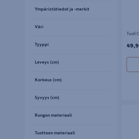
Ympäristötiedot ja -merkit
Väri
Tuoli 
49,9
Tyyppi
49,9
Leveys (cm)
Korkeus (cm)
Syvyys (cm)
Sohvapöy
Rungon materiaali
Tuotteen materiaali