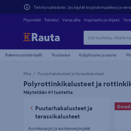
Tietoturvatiedote: Jos käytät kryptolompakkoa ja vierai
Myymälät
Palvelut
Varaa aika
Inspiraatio ja ohjeet
Tera
Rakennusmateriaalit
Puutavara
Kylpyhuone ja sauna
Pi
Piha
Puutarhakalusteet ja terassikalusteet
Polyrottinkikalusteet ja rottinki
Näytetään 41 tuotetta
Parveket
Good
Puutarhakalusteet ja
terassikalusteet
Aurinkovarjot ja aurinkovarjonjalat