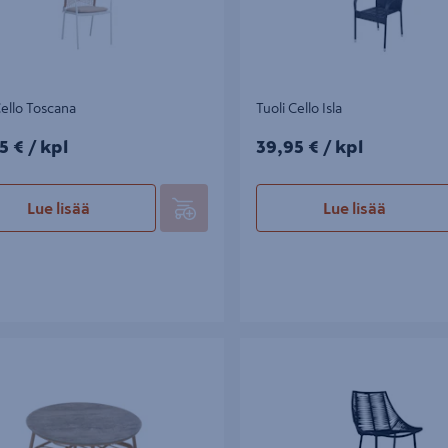
Cello Toscana
Tuoli Cello Isla
5€/kpl
39,95€/kpl
5 €
/ kpl
39,95 €
/ kpl
Lue lisää
Lue lisää
tä Cello Bambois halkaisija 71cm
Jakkara Cello Bellini