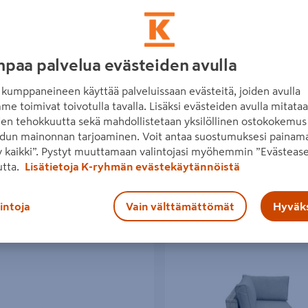
paa palvelua evästeiden avulla
etuoli valkoinen/ruskea
Keinutuoli Cello Battle
kumppaneineen käyttää palveluissaan evästeitä, joiden avulla
5€/kpl
119€/kpl
5 €
/ kpl
119 €
/ kpl
me toimivat toivotulla tavalla. Lisäksi evästeiden avulla mitata
den tehokkuutta sekä mahdollistetaan yksilöllinen ostokokemus 
dun mainonnan tarjoaminen. Voit antaa suostumuksesi painama
Lue lisää
Lue lisää
 kaikki”. Pystyt muuttamaan valintojasi myöhemmin ”Evästease
utta.
Lisätietoja K-ryhmän evästekäytännöistä
lintoja
Vain välttämättömät
Hyväks
mä Cello Branno ruskea 3 osaa
Kulmaosa Cello Easy 77x77x64cm