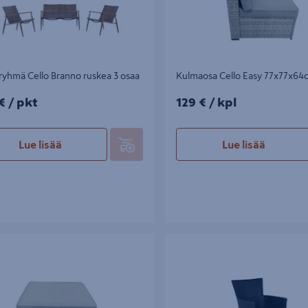
yhmä Cello Branno ruskea 3 osaa
Kulmaosa Cello Easy 77x77x64
/pkt
129€/kpl
€
/ pkt
129 €
/ kpl
Lue lisää
Lue lisää
sa Cello Easy 77x77x44cm
Tuoli Cello Parma musta