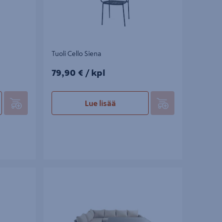
Tuoli Cello Siena
79,90€/kpl
79,90 €
/ kpl
Lue lisää
Kulmasohva+pöytä Cello Hania