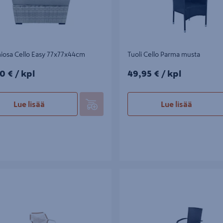
iosa Cello Easy 77x77x44cm
Tuoli Cello Parma musta
0€/kpl
49,95€/kpl
0 €
/ kpl
49,95 €
/ kpl
Lue lisää
Lue lisää
lo Toscana
Tuoli Cello Isla