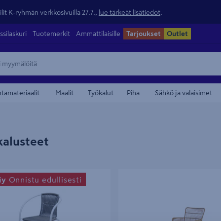
lit K-ryhmän verkkosivuilla 27.7.,
lue tärkeät lisätiedot
.
ssilaskuri
Tuotemerkit
Ammattilaisille
Tarjoukset
Outlet
ntamateriaalit
Maalit
Työkalut
Piha
Sähkö ja valaisimet
kalusteet
uoli valkoinen/ruskea
Keinutuoli Cello Battle
iy
Onnistu edullisesti