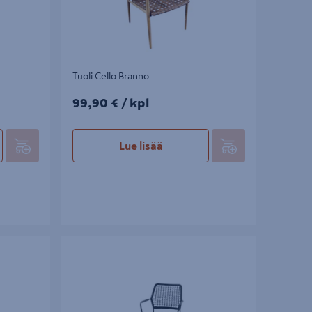
Tuoli Cello Branno
99,90€/kpl
99,90 €
/ kpl
Lue lisää
Tuoli Cello Siena