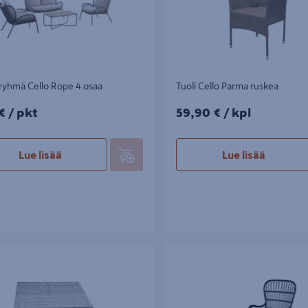
ryhmä Cello Rope 4 osaa
Tuoli Cello Parma ruskea
/pkt
59,90€/kpl
€
/ pkt
59,90 €
/ kpl
Lue lisää
Lue lisää
 Cello Easy 65x65x34cm
Rottinkituoli ja -rahi Cello Baham