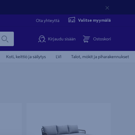
Valitse myymälä
Ota yhteyttä
Kirjaudu sisään
Ostoskori
Koti, keittiö ja säilytys
LVI
Talot, mökit ja piharakennukset
Divaanisohva Cello Siro