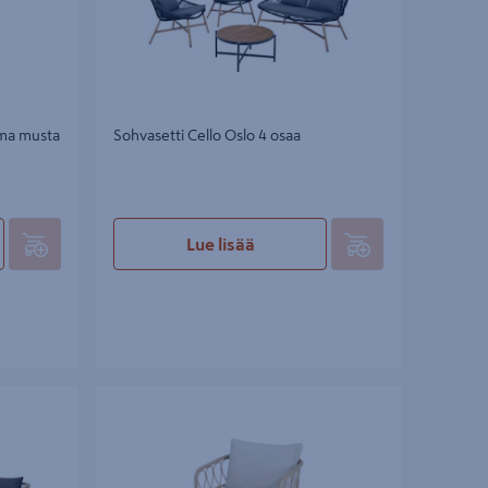
hama musta
Sohvasetti Cello Oslo 4 osaa
Lue lisää
Tuoli Cello Bali