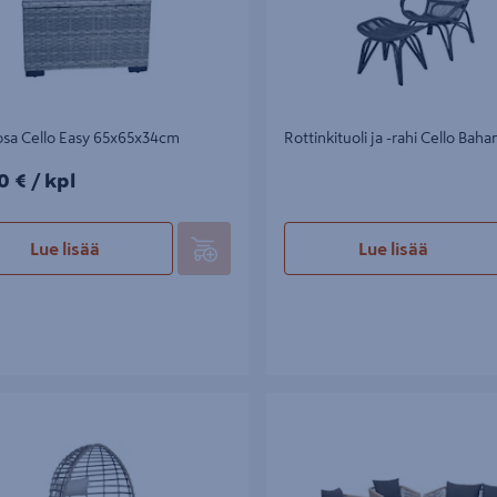
osa Cello Easy 65x65x34cm
Rottinkituoli ja -rahi Cello Ba
0€/kpl
0 €
/ kpl
Lue lisää
Lue lisää
 Cello Easy
Sohvaryhmä Cello Roma