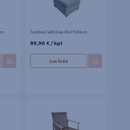
cm
Tuoliosa Cello Easy 65x77x64cm
99,90€/kpl
99,90 €
/ kpl
Lue lisää
Tuoli Cello Branno