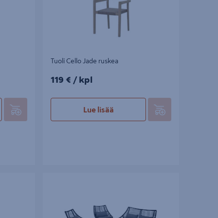
Tuoli Cello Jade ruskea
119€/kpl
119 €
/ kpl
Lue lisää
a musta
Sohvasetti Cello Oslo 4 osaa