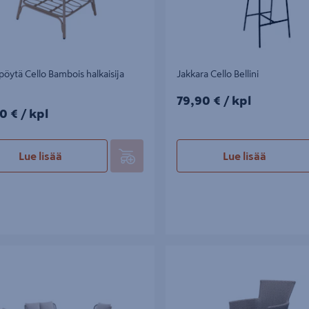
öytä Cello Bambois halkaisija
Jakkara Cello Bellini
79,90€/kpl
79,90 €
/ kpl
0€/kpl
0 €
/ kpl
Lue lisää
Lue lisää
mä Cello Rope 4 osaa
Tuoli Cello Parma ruskea