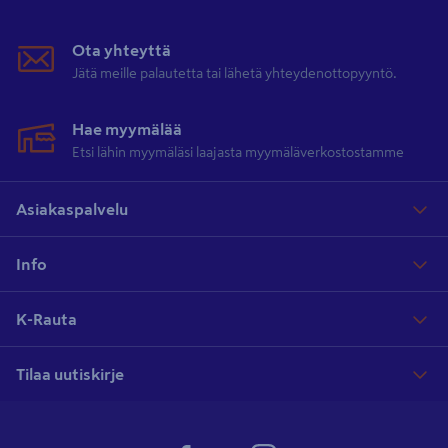
Ota yhteyttä
Jätä meille palautetta tai lähetä yhteydenottopyyntö.
Hae myymälää
Etsi lähin myymäläsi laajasta myymäläverkostostamme
Asiakaspalvelu
Info
K-Rauta
Tilaa uutiskirje