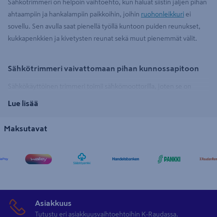
Sähkötrimmeri on helpoin vaihtoehto, kun haluat siistin jäljen pihan
ahtaampiin ja hankalampiin paikkoihin, joihin
ruohonleikkuri
ei
sovellu. Sen avulla saat pienellä työllä kuntoon puiden reunukset,
kukkapenkkien ja kivetysten reunat sekä muut pienemmät välit.
Sähkötrimmeri vaivattomaan pihan kunnossapitoon
Sähkökäyttöinen trimmeri toimii sähkömoottorilla, joten se on
helppo ottaa käyttöön liittämällä pistoke verkkovirtaliitäntään.
Lue lisää
Virtajohdon pituus määrittelee kuitenkin sähkökäyttöisen trimmerin
toiminta-alueen, joten suosittelemme hankkimaan
jatkojohdon
Maksutavat
virtajohdon jatkeeksi. Etenkin kotipihoille sähkökäyttöinen
ruohotrimmeri on hyvä ja edullinen vaihtoehto, koska sen käyttö ei
vaadi akun latausta tai polttoaineita toimiakseen. Suuremmille
alueille kannattaa valita trimmeri, joka toimii
akulla
tai
pienkonebensiinillä
. K-Raudasta saat laadukkaat sähkötrimmerit ja
hyvät suojaimet työskentelyyn. Muista myös trimmerin
siima
!
Asiakkuus
Tutustu eri asiakkuusvaihtoehtoihin K-Raudassa.