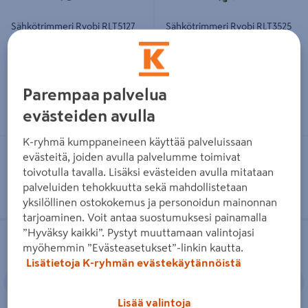
Sähkötrimmeri Ryobi RLT5127
Sähkötrimmeri Ryobi RLT3525
500W 27cm
350W 25cm
84,90€/kpl
44,95€/kpl
84,90 €
/ kpl
44,95 €
/ kpl
Parempaa palvelua
Lue lisää
Lue lisää
evästeiden avulla
K-ryhmä kumppaneineen käyttää palveluissaan
Toimitettavissa
Toimitettavissa
evästeitä, joiden avulla palvelumme toimivat
toivotulla tavalla. Lisäksi evästeiden avulla mitataan
Heti 25 myymälästä
Heti 11 myymälästä
palveluiden tehokkuutta sekä mahdollistetaan
yksilöllinen ostokokemus ja personoidun mainonnan
tarjoaminen. Voit antaa suostumuksesi painamalla
Sähkötrimmeri Ryobi RLT6130
Sähkötrimmeri Einhell GC-ET 4530
”Hyväksy kaikki”. Pystyt muuttamaan valintojasi
600W 30cm
Set
myöhemmin ”Evästeasetukset”-linkin kautta.
Lisätietoja K-ryhmän evästekäytännöistä
Edellinen
Seuraava
Edellinen
S
Lisää valintoja