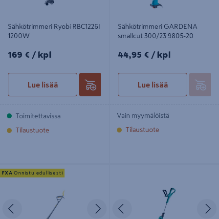
Sähkötrimmeri Ryobi RBC1226I
Sähkötrimmeri GARDENA
1200W
smallcut 300/23 9805-20
169€/kpl
44,95€/kpl
169 €
/ kpl
44,95 €
/ kpl
Lue lisää
Lue lisää
Vain myymälöistä
Toimitettavissa
Tilaustuote
Tilaustuote
Sähkötrimmeri FXA 280W 22cm
Trimmeri Bosch ART 24 400W
FXA
Onnistu edullisesti
rannetuella
Edellinen
Seuraava
Edellinen
S