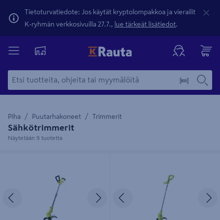
Tietoturvatiedote: Jos käytät kryptolompakkoa ja vierailit
K-ryhmän verkkosivuilla 27.7.,
lue tärkeät lisätiedot
.
Piha
Puutarhakoneet
Trimmerit
Sähkötrimmerit
Näytetään 9 tuotetta
Sähkötrimmeri Ryobi RLT5127
Sähkötrimmeri Ryobi RLT3525
500W 27cm
350W 25cm
Edellinen
Seuraava
Edellinen
S