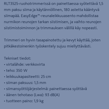
RLT3525-ruohotrimmerissä on painettaessa syötettävä 1,5
mm paksu siima ja käytännöllinen, 180 astetta kääntyvä
siimapää. EasyEdge™-reunaleikkuuasento mahdollistaa
nurmikon reunojen tarkan siistimisen, ja vaihto reunojen
siistimistoiminnon ja trimmauksen välillä käy nopeasti.
Trimmeri on hyvin tasapainotettu ja kevyt käyttää, joten
pitkäkestoinenkin työskentely sujuu miellyttävästi.
Tekniset tiedot:
• virtalähde: verkkovirta
• teho: 350 W
• leikkuukapasiteetti: 25 cm
• siiman paksuus: 1,5 mm
• siimansyöttöjärjestelmä: painettaessa syöttävä
• äänen tehotaso (Lwa): 93 dB(A)
• tuotteen paino: 1,9 kg