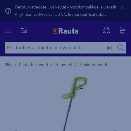
Tietoturvatiedote: Jos käytät kryptolompakkoa ja vierailit
K-ryhmän verkkosivuilla 27.7.,
lue tärkeät lisätiedot
.
/
/
/
Piha
Puutarhakoneet
Trimmerit
Sähkötrimmerit
Yksityiskohtainen kuvaus löytyy Tuotteen kuvaus -maamerki
Edellinen
Seura