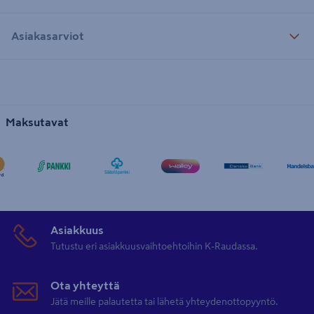
Asiakasarviot
Maksutavat
Asiakkuus
Tutustu eri asiakkuusvaihtoehtoihin K-Raudassa.
Ota yhteyttä
Jätä meille palautetta tai lähetä yhteydenottopyyntö.