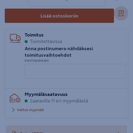
Lisää ostoskoriin
Toimitus
Toimitettavissa
Anna postinumero nähdäksesi
toimitusvaihtoehdot
POSTINUMERO
Syötä
Myymäläsaatavuus
postinumero
Saatavilla 11 eri myymälästä
Valitse myymälä