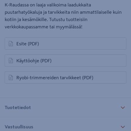
K-Raudassa on laaja valikoima laadukkaita
puutarhatyökaluja ja tarvikkeita niin ammattilaiselle kuin
kotiin ja kesämökille. Tutustu tuotteisiin
verkkokaupassamme tai myymälässä!
Esite
(PDF)
avautuu uuteen välilehteen
Käyttöohje
(PDF)
avautuu uuteen välilehteen
Ryobi-trimmereiden tarvikkeet
(PDF)
avautuu uuteen välilehteen
Tuotetiedot
Vastuullisuus