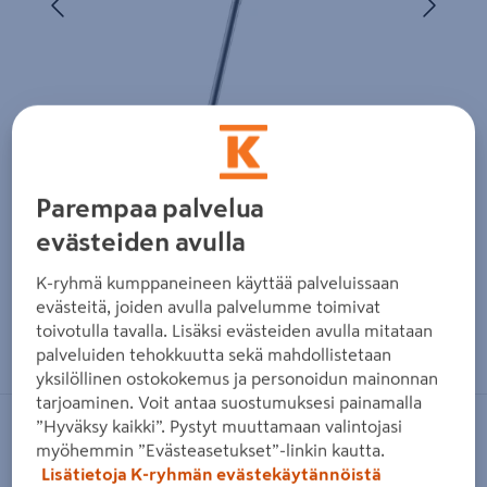
Parempaa palvelua
evästeiden avulla
K-ryhmä kumppaneineen käyttää palveluissaan
evästeitä, joiden avulla palvelumme toimivat
Zoomaa kuvaa sormilla kosketusnäytöllä
toivotulla tavalla. Lisäksi evästeiden avulla mitataan
palveluiden tehokkuutta sekä mahdollistetaan
yksilöllinen ostokokemus ja personoidun mainonnan
tarjoaminen. Voit antaa suostumuksesi painamalla
”Hyväksy kaikki”. Pystyt muuttamaan valintojasi
RYOBI
myöhemmin ”Evästeasetukset”-linkin kautta.
Sähkötrimmeri Ryobi RLT3525 350W
Lisätietoja K-ryhmän evästekäytännöistä