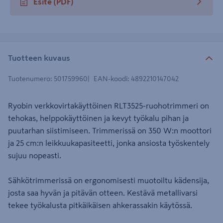
Esite
(PDF)
avautuu uuteen välilehteen
Tuotteen kuvaus
Tuotenumero
:
501759960
EAN-koodi
:
4892210147042
Ryobin verkkovirtakäyttöinen RLT3525-ruohotrimmeri on
tehokas, helppokäyttöinen ja kevyt työkalu pihan ja
puutarhan siistimiseen. Trimmerissä on 350 W:n moottori
ja 25 cm:n leikkuukapasiteetti, jonka ansiosta työskentely
sujuu nopeasti.
Sähkötrimmerissä on ergonomisesti muotoiltu kädensija,
josta saa hyvän ja pitävän otteen. Kestävä metallivarsi
tekee työkalusta pitkäikäisen ahkerassakin käytössä.