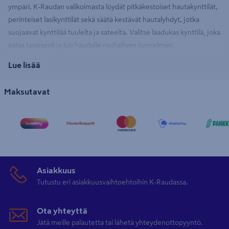
ympäri. K-Raudan valikoimasta löydät pitkäkestoiset hautakynttilät,
perinteiset lasikynttilät sekä säätä kestävät hautalyhdyt, jotka
suojaavat kynttilää tuulelta ja sateelta. Valitse laadukas kynttilä, joka
palaa tasaisesti ja luo haudalle rauhallisen tunnelman.
Lue lisää
Hautakynttilä tuo valoa pitkäksikin aikaan
Maksutavat
Hautakynttilät ovat suunniteltu palamaan jopa useita vuorokausia.
Laadukas kynttilä palaa tasaisesti niin muistopäivinä ja juhlapyhinä
myös vaihtelevissa sääolosuhteissa. Valikoimasta löytyy erilaisia
kauniita niin muovisia kuin lasisia hautakynttilöitä sekä kauniita
koristeellisia vaihtoehtoja eri tarpeisiin.
Asiakkuus
Hautakynttilät ovat tarkoitettu vain ulkokäyttöön, joten sisätiloihin
Tutustu eri asiakkuusvaihtoehtoihin K-Raudassa.
kannattaa valita perinteiset
kynttilät
, kun haluat muistaa läheistäsi.
Ota yhteyttä
Jätä meille palautetta tai lähetä yhteydenottopyyntö.
Turvallinen ja kaunis liekki kaikissa sääolosuhteissa