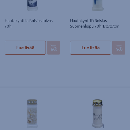
Hautakynttilä Bolsius taivas
Hautakynttilä Bolsius
70h
Suomenlippu 70h 17x7x7cm
Lue lisää
Lue lisää
Bolsius hautakynttilä, jossa on Liljan
Hautakynttilä Muistaen ja kaivaten
kuva. Paloaika 70 tuntia.
70h