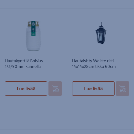
Hautakynttilä Bolsius 173/90mm
Hautalyhty Weiste risti 14x14x28cm
kannella
tikku 60cm
Hautakynttilä Bolsius
Hautalyhty Weiste risti
173/90mm kannella
14x14x28cm tikku 60cm
Lue lisää
Lue lisää
Hautalyhty Finnmari kannellinen
Hautakynttilä Hansa 36h FP