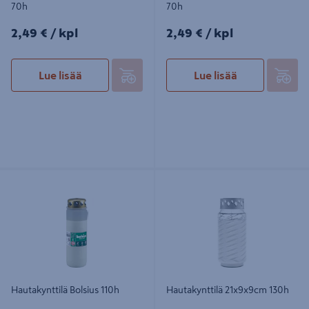
70h
70h
2,49€/kpl
2,49€/kpl
2,49 €
/ kpl
2,49 €
/ kpl
Lue lisää
Lue lisää
Hautakynttilä Bolsius 110h
Hautakynttilä 21x9x9cm 130h
Hautakynttilä Bolsius 110h
Hautakynttilä 21x9x9cm 130h