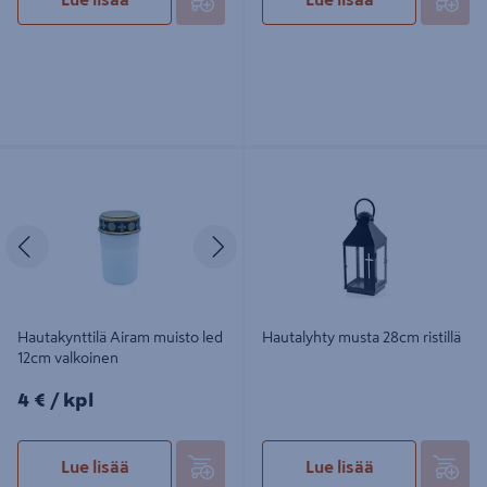
Hautakynttilä Airam muisto led 12cm
Hautalyhty musta 28cm ristillä
valkoinen
Edellinen
Seuraava
Hautakynttilä Airam muisto led
Hautalyhty musta 28cm ristillä
12cm valkoinen
4€/kpl
4 €
/ kpl
Lue lisää
Lue lisää