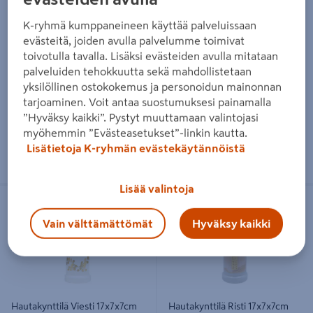
Hautakynttilä Bolsius sydän
Hautakynttilä Olet aina
80h
sydämessäni 70h
K-ryhmä kumppaneineen käyttää palveluissaan
evästeitä, joiden avulla palvelumme toimivat
3,99€/kpl
2,49€/kpl
3,99 €
/ kpl
2,49 €
/ kpl
toivotulla tavalla. Lisäksi evästeiden avulla mitataan
palveluiden tehokkuutta sekä mahdollistetaan
yksilöllinen ostokokemus ja personoidun mainonnan
Lue lisää
Lue lisää
tarjoaminen. Voit antaa suostumuksesi painamalla
”Hyväksy kaikki”. Pystyt muuttamaan valintojasi
myöhemmin ”Evästeasetukset”-linkin kautta.
Lisätietoja K-ryhmän evästekäytännöistä
Lisää valintoja
Hautakynttilä Viesti 17x7x7cm 70h
Hautakynttilä Risti 17x7x7cm 70h
Vain välttämättömät
Hyväksy kaikki
Hautakynttilä Viesti 17x7x7cm
Hautakynttilä Risti 17x7x7cm