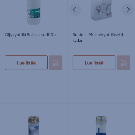
Edellinen
S
Öljykynttilä Bolsius iso 100h
Bolsius - Muistokynttiläsetti
sydän
Lue lisää
Lue lisää
Hautakynttilä Bolsius taivas 70h
Hautakynttilä Bolsius Suomenlippu
70h 17x7x7cm