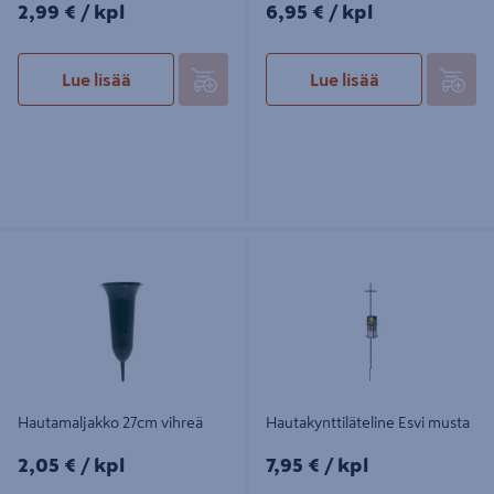
2,99€/kpl
6,95€/kpl
2,99 €
/ kpl
6,95 €
/ kpl
Lue lisää
Lue lisää
Hautamaljakko 27cm vihreä
Hautakynttiläteline Esvi musta
Hautamaljakko 27cm vihreä
Hautakynttiläteline Esvi musta
2,05€/kpl
7,95€/kpl
2,05 €
/ kpl
7,95 €
/ kpl