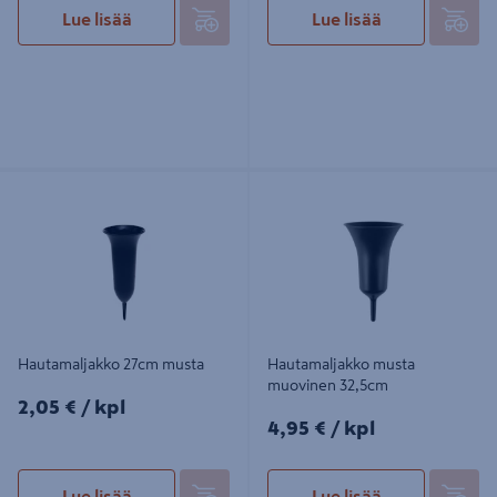
Lue lisää
Lue lisää
Hautamaljakko 27cm musta
Hautamaljakko musta muovinen
32,5cm
Hautamaljakko 27cm musta
Hautamaljakko musta
muovinen 32,5cm
2,05€/kpl
2,05 €
/ kpl
4,95€/kpl
4,95 €
/ kpl
Lue lisää
Lue lisää