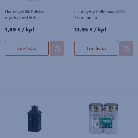
Hautakynttilä Bolsius
Hautalyhty Cello maapiikillä
myrskykansi 50h
75cm musta
1,89€/kpl
13,95€/kpl
1,89 €
/ kpl
13,95 €
/ kpl
Lue lisää
Lue lisää
Hautalyhty Cello mattamusta 26cm
Hautakynttilä Bolsius 36h 2kpl