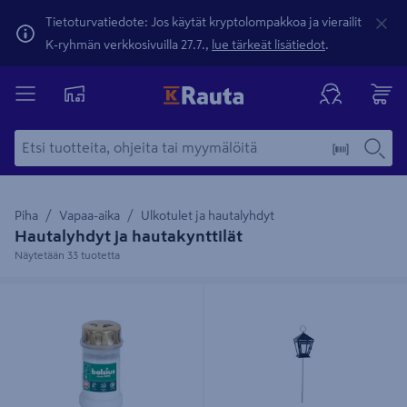
Tietoturvatiedote: Jos käytät kryptolompakkoa ja vierailit
K-ryhmän verkkosivuilla 27.7.,
lue tärkeät lisätiedot
.
Piha
Vapaa-aika
Ulkotulet ja hautalyhdyt
Hautalyhdyt ja hautakynttilät
Näytetään 33 tuotetta
Hautakynttilä Bolsius myrskykansi
Hautalyhty Cello maapiikillä 75cm
50h
musta