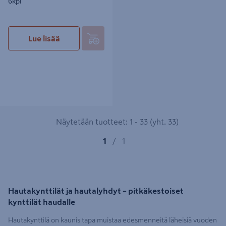
6kpl
Lue lisää
Näytetään tuotteet: 1 - 33 (yht. 33)
1
/
1
Hautakynttilät ja hautalyhdyt – pitkäkestoiset
kynttilät haudalle
Hautakynttilä on kaunis tapa muistaa edesmenneitä läheisiä vuoden