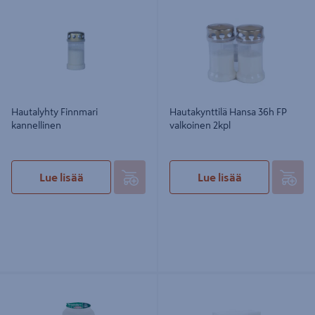
valkoinen 2kpl
Hautalyhty Finnmari
Hautakynttilä Hansa 36h FP
kannellinen
valkoinen 2kpl
Lue lisää
Lue lisää
Öljykynttilä Bolsius iso 100h
Bolsius - Muistokynttiläsetti sydän