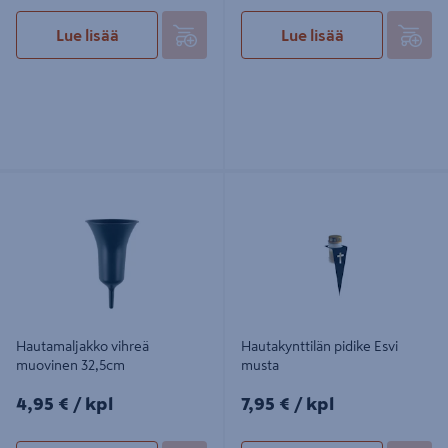
Lue lisää
Lue lisää
Hautamaljakko vihreä muovinen
Hautakynttilän pidike Esvi musta
32,5cm
Hautamaljakko vihreä
Hautakynttilän pidike Esvi
muovinen 32,5cm
musta
4,95€/kpl
7,95€/kpl
4,95 €
/ kpl
7,95 €
/ kpl