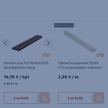
Paneeli Luna Trio 26x92x3000
Ulkoverhouspaneeli 23x120 UTV
Metrimyytävä
lämpökäsitelty mänty
pohjamaalattu valkoinen
Edellinen
Seuraava
Paneeli Luna Trio 26x92x3000
Ulkoverhouspaneeli 23x120
lämpökäsitelty mänty
UTV pohjamaalattu valkoinen
14,70€/kpl
2,30€/m
14,70 €
/ kpl
2,30 €
/ m
4,90€/m
4,90 €
/ m
Lue lisää
Lue lisää