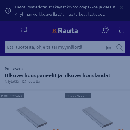
Tietoturvatiedote: Jos käytät kryptolompakkoa ja vierailit
K-ryhmän verkkosivuilla 27.7.,
lue tärkeät lisätiedot
.
Puutavara
Ulkoverhouspaneelit ja ulkoverhouslaudat
Näytetään 127 tuotetta
Ulkoverhouspaneeli PROF 20x120
Ulkoverhouspaneeli PROF
Metrimyytävä
Pituus 4200mm
UTV pohjamaalattu valkoinen
20x120x4200 UTV pohjamaalattu
valkoinen