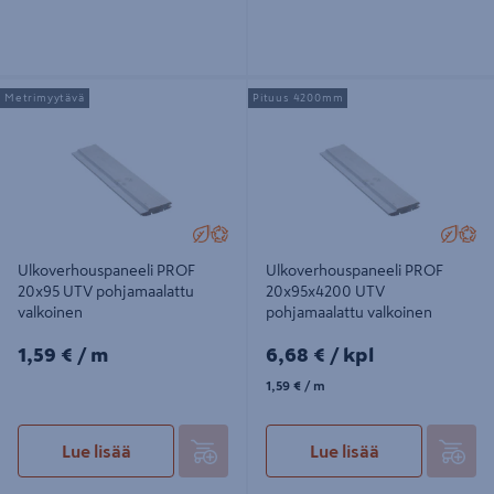
Ulkoverhouspaneeli PROF 20x95
Ulkoverhouspaneeli PROF
Metrimyytävä
Pituus 4200mm
UTV pohjamaalattu valkoinen
20x95x4200 UTV pohjamaalattu
valkoinen
Ulkoverhouspaneeli PROF
Ulkoverhouspaneeli PROF
20x95 UTV pohjamaalattu
20x95x4200 UTV
valkoinen
pohjamaalattu valkoinen
1,59€/m
6,68€/kpl
1,59 €
/ m
6,68 €
/ kpl
1,59€/m
1,59 €
/ m
Lue lisää
Lue lisää