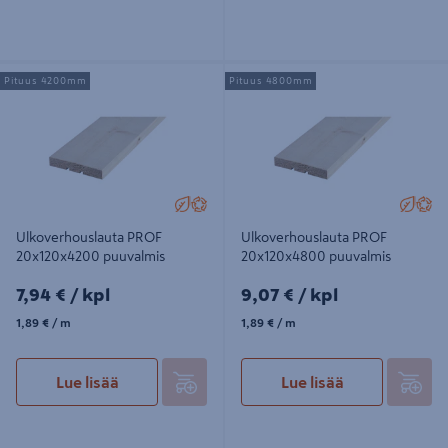
Ulkoverhouslauta PROF
Ulkoverhouslauta PROF
Pituus 4200mm
Pituus 4800mm
20x120x4200 puuvalmis
20x120x4800 puuvalmis
Ulkoverhouslauta PROF
Ulkoverhouslauta PROF
20x120x4200 puuvalmis
20x120x4800 puuvalmis
7,94€/kpl
9,07€/kpl
7,94 €
/ kpl
9,07 €
/ kpl
1,89€/m
1,89€/m
1,89 €
/ m
1,89 €
/ m
Lue lisää
Lue lisää