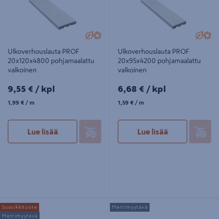
Ulkoverhouslauta PROF
Ulkoverhouslauta PROF
20x120x4800 pohjamaalattu
20x95x4200 pohjamaalattu
valkoinen
valkoinen
9,55€/kpl
6,68€/kpl
9,55 €
/ kpl
6,68 €
/ kpl
1,99€/m
1,59€/m
1,99 €
/ m
1,59 €
/ m
Lue lisää
Lue lisää
Ulkoverhouspaneeli PROF 23x145
Ulkoverhouslauta PROF 20x145
Suosikkituote
Metrimyytävä
UTV pohjamaalattu valkoinen
pohjamaalattu valkoinen
Metrimyytävä