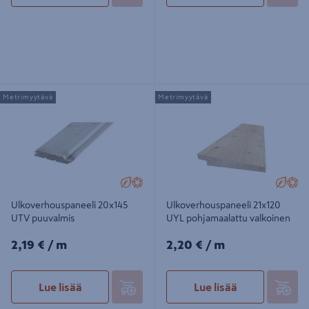
Ulkoverhouspaneeli 20x145 UTV
Ulkoverhouspaneeli 21x120 UYL
Metrimyytävä
Metrimyytävä
puuvalmis
pohjamaalattu valkoinen
Ulkoverhouspaneeli 20x145
Ulkoverhouspaneeli 21x120
UTV puuvalmis
UYL pohjamaalattu valkoinen
2,19€/m
2,20€/m
2,19 €
/ m
2,20 €
/ m
Lue lisää
Lue lisää