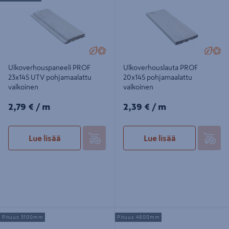
Ulkoverhouspaneeli PROF
Ulkoverhouslauta PROF
23x145 UTV pohjamaalattu
20x145 pohjamaalattu
valkoinen
valkoinen
2,79€/m
2,39€/m
2,79 €
/ m
2,39 €
/ m
Lue lisää
Lue lisää
Ulkoverhouspaneeli PROF
Ulkoverhouslauta PROF
Pituus 5100mm
Pituus 4800mm
23x145x5100 UTV pohjamaalattu
20x145x4800 pohjamaalattu