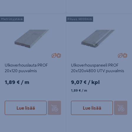
Ulkoverhouslauta PROF 20x120
Ulkoverhouspaneeli PROF
Metrimyytävä
Pituus 4800mm
puuvalmis
20x120x4800 UTV puuvalmis
Ulkoverhouslauta PROF
Ulkoverhouspaneeli PROF
20x120 puuvalmis
20x120x4800 UTV puuvalmis
1,89€/m
9,07€/kpl
1,89 €
/ m
9,07 €
/ kpl
1,89€/m
1,89 €
/ m
Lue lisää
Lue lisää