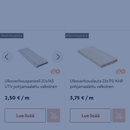
Ulkoverhouspaneeli 20x145 UTV
Ulkoverhouslauta 23x170 KHP
Metrimyytävä
Metrimyytävä
pohjamaalattu valkoinen
pohjamaalattu valkoinen
Edellinen
Seuraava
Ulkoverhouspaneeli 20x145
Ulkoverhouslauta 23x170 KHP
UTV pohjamaalattu valkoinen
pohjamaalattu valkoinen
2,50€/m
3,75€/m
2,50 €
/ m
3,75 €
/ m
Lue lisää
Lue lisää