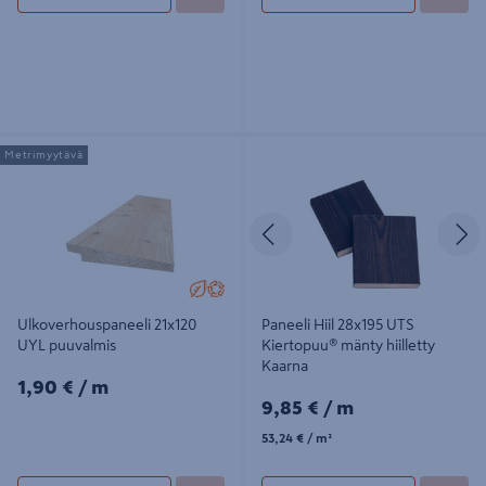
Ulkoverhouspaneeli 21x120 UYL
Paneeli Hiil 28x195 UTS Kiertopuu®
Metrimyytävä
puuvalmis
mänty hiilletty Kaarna
Edellinen
S
Ulkoverhouspaneeli 21x120
Paneeli Hiil 28x195 UTS
UYL puuvalmis
Kiertopuu® mänty hiilletty
Kaarna
1,90€/m
1,90 €
/ m
9,85€/m
9,85 €
/ m
53,24€/m²
53,24 €
/ m²