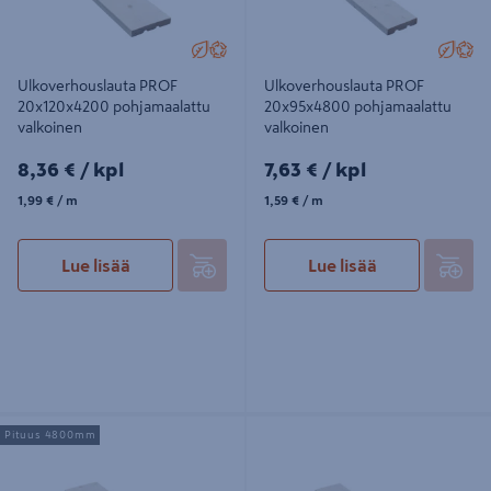
Ulkoverhouslauta PROF
Ulkoverhouslauta PROF
20x120x4200 pohjamaalattu
20x95x4800 pohjamaalattu
valkoinen
valkoinen
8,36€/kpl
7,63€/kpl
8,36 €
/ kpl
7,63 €
/ kpl
1,99€/m
1,59€/m
1,99 €
/ m
1,59 €
/ m
Lue lisää
Lue lisää
Ulkoverhouslauta PROF
Ulkoverhouslauta PROF
Pituus 4800mm
20x120x4800 pohjamaalattu
20x95x4200 pohjamaalattu
valkoinen
valkoinen