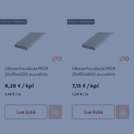
Ulkoverhouslauta PROF
Ulkoverhouslauta PROF
Pituus 4200mm
Pituus 4800mm
20x95x4200 puuvalmis
20x95x4800 puuvalmis
Ulkoverhouslauta PROF
Ulkoverhouslauta PROF
20x95x4200 puuvalmis
20x95x4800 puuvalmis
6,26€/kpl
7,15€/kpl
6,26 €
/ kpl
7,15 €
/ kpl
1,49€/m
1,49€/m
1,49 €
/ m
1,49 €
/ m
Lue lisää
Lue lisää