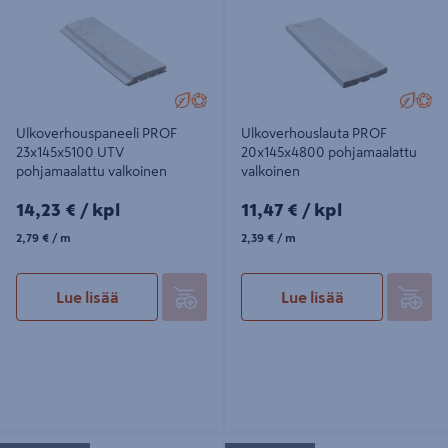
valkoinen
valkoinen
Ulkoverhouspaneeli PROF
Ulkoverhouslauta PROF
23x145x5100 UTV
20x145x4800 pohjamaalattu
pohjamaalattu valkoinen
valkoinen
14,23€/kpl
11,47€/kpl
14,23 €
/ kpl
11,47 €
/ kpl
2,79€/m
2,39€/m
2,79 €
/ m
2,39 €
/ m
Lue lisää
Lue lisää
Ulkoverhouspaneeli PROF
Ulkoverhouslauta PROF