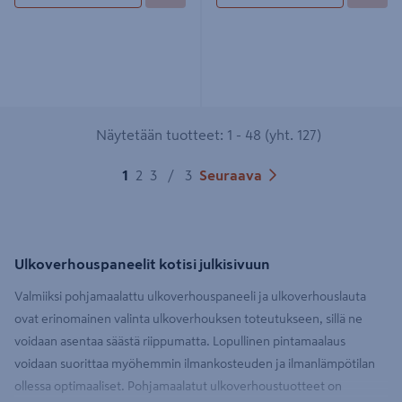
Näytetään tuotteet: 1 - 48 (yht. 127)
1
2
3
/
3
Seuraava
Ulkoverhouspaneelit kotisi julkisivuun
Valmiiksi pohjamaalattu ulkoverhouspaneeli ja ulkoverhouslauta
ovat erinomainen valinta ulkoverhouksen toteutukseen, sillä ne
voidaan asentaa säästä riippumatta. Lopullinen pintamaalaus
voidaan suorittaa myöhemmin ilmankosteuden ja ilmanlämpötilan
ollessa optimaaliset. Pohjamaalatut ulkoverhoustuotteet on