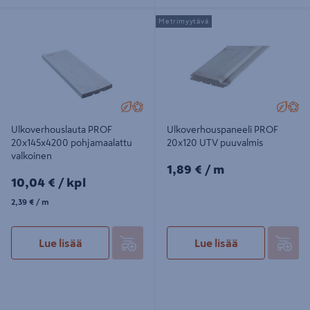
Ulkoverhouslauta PROF
Ulkoverhouspaneeli PROF 20x120
Metrimyytävä
20x145x4200 pohjamaalattu
UTV puuvalmis
valkoinen
Ulkoverhouslauta PROF
Ulkoverhouspaneeli PROF
20x145x4200 pohjamaalattu
20x120 UTV puuvalmis
valkoinen
1,89€/m
1,89 €
/ m
10,04€/kpl
10,04 €
/ kpl
2,39€/m
2,39 €
/ m
Lue lisää
Lue lisää