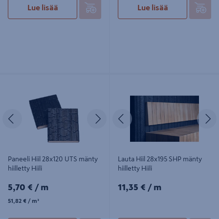
Lue lisää
Lue lisää
Paneeli Hiil 28x120 UTS mänty
Lauta Hiil 28x195 SHP mänty hiilletty
hiilletty Hiili
Hiili
Edellinen
Seuraava
Edellinen
S
Paneeli Hiil 28x120 UTS mänty
Lauta Hiil 28x195 SHP mänty
hiilletty Hiili
hiilletty Hiili
5,70€/m
11,35€/m
5,70 €
/ m
11,35 €
/ m
51,82€/m²
51,82 €
/ m²