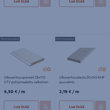
Lue lisää
Lue lisää
Ulkoverhouspaneeli 28x170 UTV
Ulkoverhouslauta 20x145 KHP
Metrimyytävä
Metrimyytävä
pohjamaalattu valkoinen
puuvalmis
Ulkoverhouspaneeli 28x170
Ulkoverhouslauta 20x145 KHP
UTV pohjamaalattu valkoinen
puuvalmis
4,50€/m
2,19€/m
4,50 €
/ m
2,19 €
/ m
Lue lisää
Lue lisää