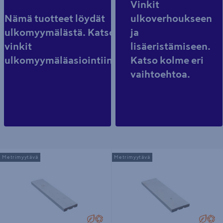
Vinkit
Nämä tuotteet löydät
ulkoverhoukseen
ulkomyymälästä. Katso
ja
vinkit
lisäeristämiseen.
ulkomyymäläasiointiin.
Katso kolme eri
vaihtoehtoa.
Ulkoverhouslauta PROF 20x95
Ulkoverhouslauta PROF 20x120
Metrimyytävä
Metrimyytävä
pohjamaalattu valkoinen
pohjamaalattu valkoinen