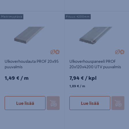
Ulkoverhouslauta PROF 20x95
Ulkoverhouspaneeli PROF
Metrimyytävä
Pituus 4200mm
puuvalmis
20x120x4200 UTV puuvalmis
Ulkoverhouslauta PROF 20x95
Ulkoverhouspaneeli PROF
puuvalmis
20x120x4200 UTV puuvalmis
1,49€/m
7,94€/kpl
1,49 €
/ m
7,94 €
/ kpl
1,89€/m
1,89 €
/ m
Lue lisää
Lue lisää