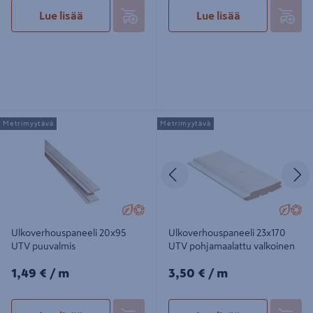
Lue lisää
Lue lisää
Ulkoverhouspaneeli 20x95 UTV
Ulkoverhouspaneeli 23x170 UTV
Metrimyytävä
Metrimyytävä
puuvalmis
pohjamaalattu valkoinen
Edellinen
S
Ulkoverhouspaneeli 20x95
Ulkoverhouspaneeli 23x170
UTV puuvalmis
UTV pohjamaalattu valkoinen
1,49€/m
3,50€/m
1,49 €
/ m
3,50 €
/ m