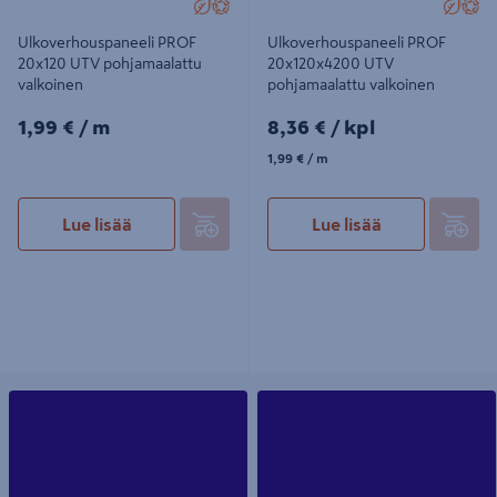
Ulkoverhouspaneeli PROF
Ulkoverhouspaneeli PROF
20x120 UTV pohjamaalattu
20x120x4200 UTV
valkoinen
pohjamaalattu valkoinen
1,99€/m
8,36€/kpl
1,99 €
/ m
8,36 €
/ kpl
1,99€/m
1,99 €
/ m
Lue lisää
Lue lisää