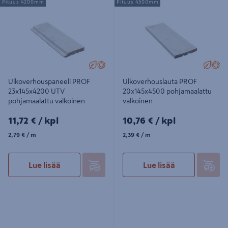
Pituus 4200mm
Pituus 4500mm
23x145x4200 UTV pohjamaalattu
20x145x4500 pohjamaalattu
valkoinen
valkoinen
Ulkoverhouspaneeli PROF
Ulkoverhouslauta PROF
23x145x4200 UTV
20x145x4500 pohjamaalattu
pohjamaalattu valkoinen
valkoinen
11,72€/kpl
10,76€/kpl
11,72 €
/ kpl
10,76 €
/ kpl
2,79€/m
2,39€/m
2,79 €
/ m
2,39 €
/ m
Lue lisää
Lue lisää