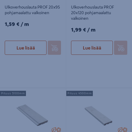
Ulkoverhouslauta PROF 20x95
Ulkoverhouslauta PROF
pohjamaalattu valkoinen
20x120 pohjamaalattu
valkoinen
1,59€/m
1,59 €
/ m
1,99€/m
1,99 €
/ m
Lue lisää
Lue lisää
Ulkoverhouspaneeli PROF
Ulkoverhouslauta PROF
Pituus 5100mm
Pituus 4500mm
20x120x5100 UTV pohjamaalattu
20x95x4500 pohjamaalattu
valkoinen
valkoinen