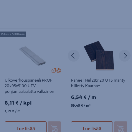
Ulkoverhouspaneeli PROF
Paneeli Hiil 28x120 UTS mänty
Pituus 5100mm
20x95x5100 UTV pohjamaalaalattu
hiilletty Kaarna+
valkoinen
Edellinen
S
Ulkoverhouspaneeli PROF
Paneeli Hiil 28x120 UTS mänty
20x95x5100 UTV
hiilletty Kaarna+
pohjamaalaalattu valkoinen
6,54€/m
6,54 €
/ m
8,11€/kpl
8,11 €
/ kpl
59,45€/m²
59,45 €
/ m²
1,59€/m
1,59 €
/ m
Lue lisää
Lue lisää