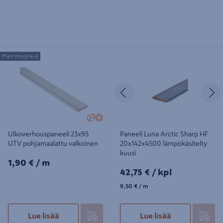
Ulkoverhouspaneeli 23x95 UTV
Paneeli Luna Arctic Sharp HF
Metrimyytävä
pohjamaalattu valkoinen
20x142x4500 lämpökäsitelty kuusi
Edellinen
S
Ulkoverhouspaneeli 23x95
Paneeli Luna Arctic Sharp HF
UTV pohjamaalattu valkoinen
20x142x4500 lämpökäsitelty
kuusi
1,90€/m
1,90 €
/ m
42,75€/kpl
42,75 €
/ kpl
9,50€/m
9,50 €
/ m
Lue lisää
Lue lisää