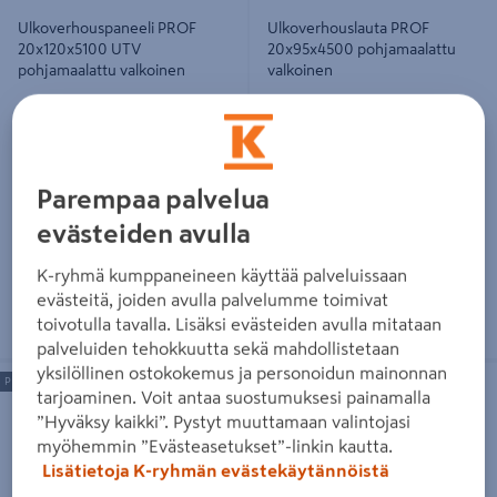
Ulkoverhouspaneeli PROF
Ulkoverhouslauta PROF
20x120x5100 UTV
20x95x4500 pohjamaalattu
pohjamaalattu valkoinen
valkoinen
10,15€/kpl
7,16€/kpl
10,15 €
/ kpl
7,16 €
/ kpl
1,99€/m
1,59€/m
1,99 €
/ m
1,59 €
/ m
Parempaa palvelua
Lue lisää
Lue lisää
evästeiden avulla
K-ryhmä kumppaneineen käyttää palveluissaan
evästeitä, joiden avulla palvelumme toimivat
toivotulla tavalla. Lisäksi evästeiden avulla mitataan
palveluiden tehokkuutta sekä mahdollistetaan
yksilöllinen ostokokemus ja personoidun mainonnan
Ulkoverhouslauta PROF
Ulkoverhouspaneeli PROF
Pituus 4500mm
20x120x4500 pohjamaalattu
20x120x4800 UTV pohjamaalattu
tarjoaminen. Voit antaa suostumuksesi painamalla
valkoinen
valkoinen
”Hyväksy kaikki”. Pystyt muuttamaan valintojasi
myöhemmin ”Evästeasetukset”-linkin kautta.
Lisätietoja K-ryhmän evästekäytännöistä