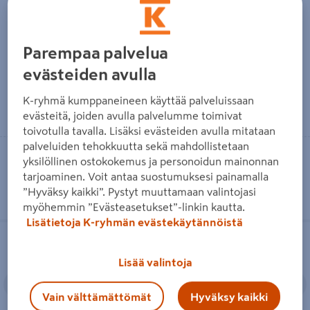
Ullakkoporras Oman Maxi
Ullakkoporras Oman Termo
Termo 120x70x280
120x70x280
Parempaa palvelua
294€/kpl
192€/kpl
294 €
/ kpl
192 €
/ kpl
evästeiden avulla
K-ryhmä kumppaneineen käyttää palveluissaan
Lue lisää
Lue lisää
evästeitä, joiden avulla palvelumme toimivat
toivotulla tavalla. Lisäksi evästeiden avulla mitataan
palveluiden tehokkuutta sekä mahdollistetaan
Toimitettavissa
Toimitettavissa
yksilöllinen ostokokemus ja personoidun mainonnan
Heti 21 myymälästä
Heti 7 myymälästä
tarjoaminen. Voit antaa suostumuksesi painamalla
”Hyväksy kaikki”. Pystyt muuttamaan valintojasi
myöhemmin ”Evästeasetukset”-linkin kautta.
Lisätietoja K-ryhmän evästekäytännöistä
Ullakkoporras Oman Maxi Termo
Ullakkoporras Oman Termo
120x60x280
120x60x280
Lisää valintoja
Edellinen
Seuraava
Edellinen
S
Vain välttämättömät
Hyväksy kaikki