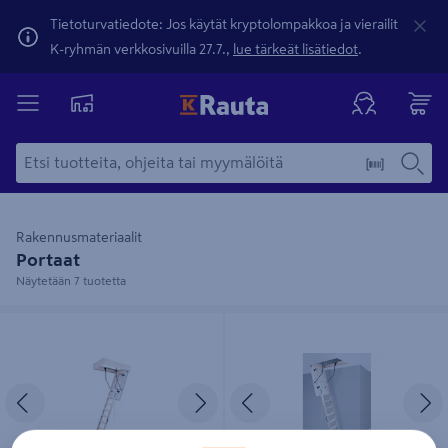
Tietoturvatiedote: Jos käytät kryptolompakkoa ja vierailit
K-ryhmän verkkosivuilla 27.7.,
lue tärkeät lisätiedot
.
Rakennusmateriaalit
Portaat
Näytetään 7 tuotetta
Ullakkoporras Oman Maxi Termo
Ullakkoporras Oman Termo
120x70x280
120x70x280
Edellinen
Seuraava
Edellinen
S