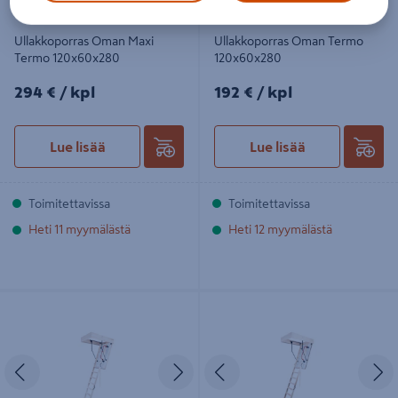
Ullakkoporras Oman Maxi
Ullakkoporras Oman Termo
Termo 120x60x280
120x60x280
294€/kpl
192€/kpl
294 €
/ kpl
192 €
/ kpl
Lue lisää
Lue lisää
Toimitettavissa
Toimitettavissa
Heti 11 myymälästä
Heti 12 myymälästä
Ullakkoporras Oman Polar
Ullakkoporras Oman Fire EI45
120x70x280
120x70x280
Edellinen
Seuraava
Edellinen
S