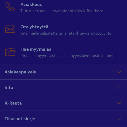
Asiakkuus
ullakolle säilytykseen.
Tutustu eri asiakkuusvaihtoehtoihin K-Raudassa.
Ullakkoportaat helposti K-Raudasta
Ota yhteyttä
Jätä meille palautetta tai lähetä yhteydenottopyyntö.
K-Raudan laajasta ullakkoporras valikoimasta löydät monia eri
vaihtoehtoja ullakkosi porras ratkaisuksi. Ullakkoportaita löytyy
kahdella eri aukko koolla, sekä eri vahvuisilla eristepaksuuksilla.
Hae myymälää
Valikoimistamme löydät myös EI45-paloluokitellut ullakkoportaat
Etsi lähin myymäläsi laajasta myymäläverkostostamme
vaativampiin kohteisiin.
Asiakaspalvelu
Tilaa sopivat ullakkoportaat jo tänään K-Raudasta!
Info
K-Rauta on rakentajan ja remontoijan kumppani
K-Rauta
K-Raudan laajasta valikoimasta löydät laadukkaiden
ullakkoportaiden lisäksi kaiken tarvittavan rakennus- tai
Tilaa uutiskirje
remontointiprojektisi sujuvaan toteuttamiseen. Oletpa