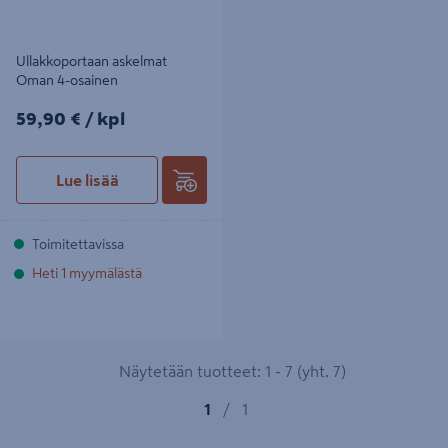
Ullakkoportaan askelmat
Oman 4-osainen
59,90€/kpl
59,90 €
/ kpl
Lue lisää
Toimitettavissa
Heti 1 myymälästä
Näytetään tuotteet: 1 - 7 (yht. 7)
1
/
1