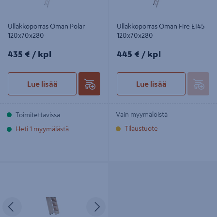
Ullakkoporras Oman Polar
Ullakkoporras Oman Fire EI45
120x70x280
120x70x280
435€/kpl
445€/kpl
435 €
/ kpl
445 €
/ kpl
Lue lisää
Lue lisää
Vain myymälöistä
Toimitettavissa
Tilaustuote
Heti 1 myymälästä
Ullakkoportaan askelmat Oman 4-
osainen
Edellinen
Seuraava