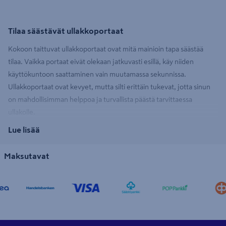
Tilaa säästävät ullakkoportaat
Kokoon taittuvat ullakkoportaat ovat mitä mainioin tapa säästää
tilaa. Vaikka portaat eivät olekaan jatkuvasti esillä, käy niiden
käyttökuntoon saattaminen vain muutamassa sekunnissa.
Ullakkoportaat ovat kevyet, mutta silti erittäin tukevat, jotta sinun
on mahdollisimman helppoa ja turvallista päästä tarvittaessa
ullakolle.
Lue lisää
Varastotila vai jotain muuta
Maksutavat
Ullakkoa voidaan käyttää mitä moninaisimpiin tarkoituksiin. Onko
ullakkosi säilytyspaikka kausitavaroille vai onko siellä kenties
työskentely tai harrastustilaa, jossa voit rauhoittua omien projektiesi
parissa. Niin tai näin, ullakkoportaat mahdollistavat nopean ja
helpon liikkumisen kyseiseen tilaan. Ullakkoportaiden aukko on sen
kokoinen, että siitä mahtuu melko suuretkin tavarat vaivattomasti