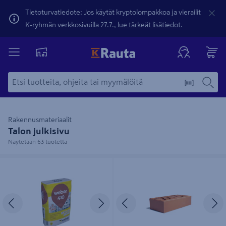
Tietoturvatiedote: Jos käytät kryptolompakkoa ja vierailit
K-ryhmän verkkosivuilla 27.7.,
lue tärkeät lisätiedot
.
Rakennusmateriaalit
Talon julkisivu
Näytetään 63 tuotetta
Ohutrappauslaasti Weber 410 25kg
Hormireikätiili HRT 250x120x60
punainen sileä
Edellinen
Seuraava
Edellinen
S