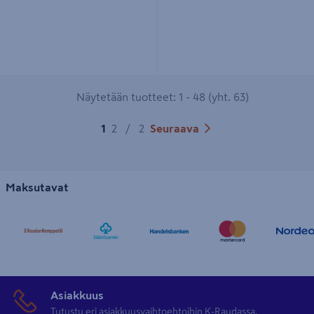
Näytetään tuotteet: 1 - 48 (yht. 63)
1
2
/
2
Seuraava
Maksutavat
Asiakkuus
Tutustu eri asiakkuusvaihtoehtoihin K-Raudassa.