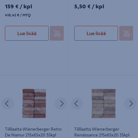
159€/kpl
5,50€/kpl
159 €
/ kpl
5,50 €
/ kpl
418,42€/MTQ
418,42 €
/ MTQ
Lue lisää
Lue lisää
Tiililaatta Wienerberger Retro De
Tiililaatta Wienerberger
Namur 215x65x20 35kpl
Renaissance 215x65x20 35kpl
Edellinen
Seuraava
Edellinen
S
Tiililaatta Wienerberger Retro
Tiililaatta Wienerberger
De Namur 215x65x20 35kpl
Renaissance 215x65x20 35kpl