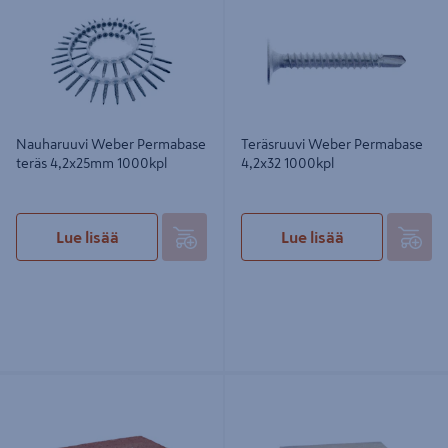
Nauharuuvi Weber Permabase
Teräsruuvi Weber Permabase
teräs 4,2x25mm 1000kpl
4,2x32 1000kpl
Lue lisää
Lue lisää
Tiili Terca PT punainen sileä
Tulitiili ulkolainen 257x123x57mm
257x123x57mm