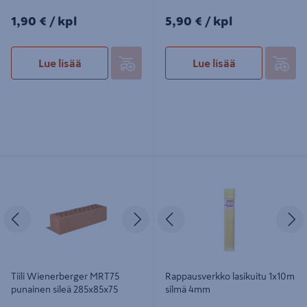
1,90€/kpl
5,90€/kpl
1,90 €
/ kpl
5,90 €
/ kpl
Lue lisää
Lue lisää
Tiili Wienerberger MRT75 punainen
Rappausverkko lasikuitu 1x10m silmä
sileä 285x85x75
4mm
Edellinen
Seuraava
Edellinen
S
Tiili Wienerberger MRT75
Rappausverkko lasikuitu 1x10m
punainen sileä 285x85x75
silmä 4mm