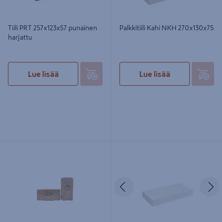
Tiili PRT 257x123x57 punainen
Palkkitiili Kahi NKH 270x130x75
harjattu
Lue lisää
Lue lisää
Tulitiili ulkolainen 225x112x65
Osatiili Weber Kahi NKH 35
450kpl/lava
270x130x35 144kpl
Edellinen
S