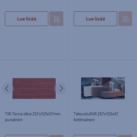
Lue lisää
Lue lisää
Tiili Terca sileä 257x123x57mm
Taloustulitiili 257x123x57 kotimainen
punainen
Edellinen
Seuraava
Tiili Terca sileä 257x123x57mm
Taloustulitiili 257x123x57
punainen
kotimainen