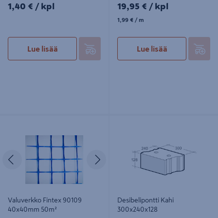
1,40€/kpl
19,95€/kpl
1,40 €
/ kpl
19,95 €
/ kpl
1,99€/m
1,99 €
/ m
Lue lisää
Lue lisää
Valuverkko Fintex 90109 40x40mm
Desibelipontti Kahi 300x240x128
50m²
Edellinen
Seuraava
Valuverkko Fintex 90109
Desibelipontti Kahi
40x40mm 50m²
300x240x128