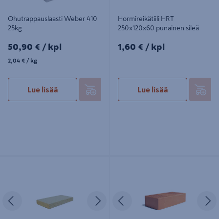
Ohutrappauslaasti Weber 410
Hormireikätiili HRT
25kg
250x120x60 punainen sileä
50,90€/kpl
1,60€/kpl
50,90 €
/ kpl
1,60 €
/ kpl
2,04€/kg
2,04 €
/ kg
Lue lisää
Lue lisää
Tulitiililaatta Wienerberger
Hormitiili HT 250x120x60 punainen
230x114x25
sileä
Edellinen
Seuraava
Edellinen
S