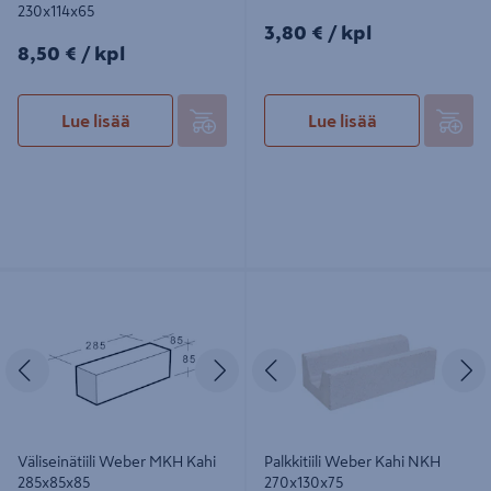
230x114x65
3,80€/kpl
3,80 €
/ kpl
8,50€/kpl
8,50 €
/ kpl
Lue lisää
Lue lisää
Väliseinätiili Weber MKH Kahi
Palkkitiili Weber Kahi NKH
285x85x85
270x130x75
Edellinen
Seuraava
Edellinen
S
Väliseinätiili Weber MKH Kahi
Palkkitiili Weber Kahi NKH
285x85x85
270x130x75