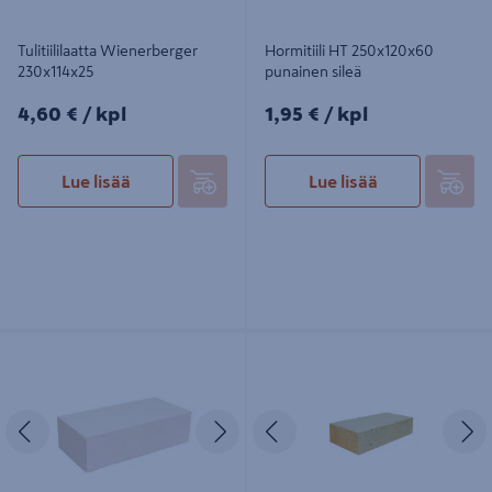
Tulitiililaatta Wienerberger
Hormitiili HT 250x120x60
230x114x25
punainen sileä
4,60€/kpl
1,95€/kpl
4,60 €
/ kpl
1,95 €
/ kpl
Lue lisää
Lue lisää
Väliseinätiili Weber NKH Kahi
Tulitiili Wienerberger 257x123x57
270x130x75
Edellinen
Seuraava
Edellinen
S