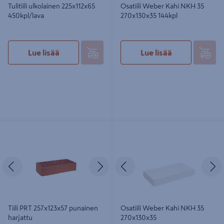
Tulitiili ulkolainen 225x112x65
Osatiili Weber Kahi NKH 35
450kpl/lava
270x130x35 144kpl
Lue lisää
Lue lisää
Tiili PRT 257x123x57 punainen
Osatiili Weber Kahi NKH 35
harjattu
270x130x35
Edellinen
Seuraava
Edellinen
S
Tiili PRT 257x123x57 punainen
Osatiili Weber Kahi NKH 35
harjattu
270x130x35