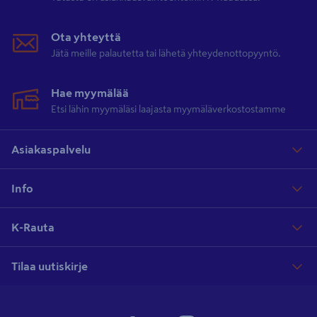
Ota yhteyttä
Jätä meille palautetta tai lähetä yhteydenottopyyntö.
Hae myymälää
Etsi lähin myymäläsi laajasta myymäläverkostostamme
Asiakaspalvelu
Info
K-Rauta
Tilaa uutiskirje