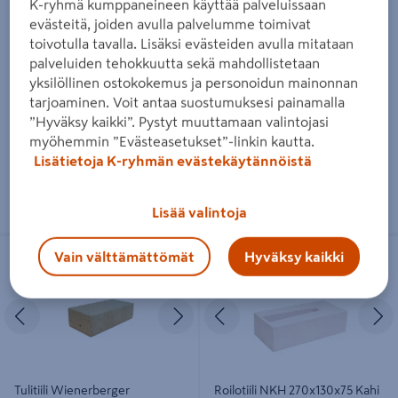
K-ryhmä kumppaneineen käyttää palveluissaan
Tulitiili Wienerberger
Tiili Wienerberger NRT75
evästeitä, joiden avulla palvelumme toimivat
257x85x57
punainen sileä 270x130x75
toivotulla tavalla. Lisäksi evästeiden avulla mitataan
5,95€/kpl
2€/kpl
5,95 €
/ kpl
2 €
/ kpl
palveluiden tehokkuutta sekä mahdollistetaan
yksilöllinen ostokokemus ja personoidun mainonnan
tarjoaminen. Voit antaa suostumuksesi painamalla
Lue lisää
Lue lisää
”Hyväksy kaikki”. Pystyt muuttamaan valintojasi
myöhemmin ”Evästeasetukset”-linkin kautta.
Lisätietoja K-ryhmän evästekäytännöistä
Lisää valintoja
Tulitiili Wienerberger 230x114x65
Roilotiili NKH 270x130x75 Kahi
Vain välttämättömät
Hyväksy kaikki
Edellinen
Seuraava
Edellinen
S
Tulitiili Wienerberger
Roilotiili NKH 270x130x75 Kahi