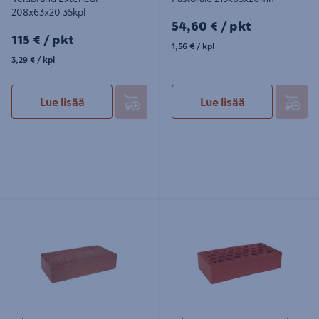
208x63x20 35kpl
54,60€/pkt
54,60 €
/ pkt
115€/pkt
115 €
/ pkt
1,56€/kpl
1,56 €
/ kpl
3,29€/kpl
3,29 €
/ kpl
Lue lisää
Lue lisää
Tiili PT 257x123x57 punainen sileä
Tiili Terca NRT punainen sileä
270x130x75mm