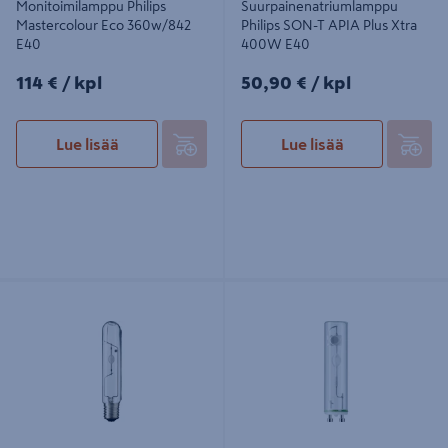
Monitoimilamppu Philips
Suurpainenatriumlamppu
Mastercolour Eco 360w/842
Philips SON-T APIA Plus Xtra
E40
400W E40
114€/kpl
50,90€/kpl
114 €
/ kpl
50,90 €
/ kpl
Lue lisää
Lue lisää
Monimetallilamppu Philips CDO-TT
Monimetallilamppu Philips CDM-TM
Plus 250W/830 E40
20W/830 GU6.5