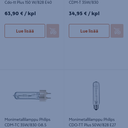
Cdo-tt Plus 150 W/828 E40
CDM-T 35W/830
63,90€/kpl
34,95€/kpl
63,90 €
/ kpl
34,95 €
/ kpl
Lue lisää
Lue lisää
Monimetallilamppu Philips CDM-TC
Monimetallilamppu Philips CDO-TT
35W/830 G8.5
Plus 50W/828 E27
Monimetallilamppu Philips
Monimetallilamppu Philips
CDM-TC 35W/830 G8.5
CDO-TT Plus 50W/828 E27