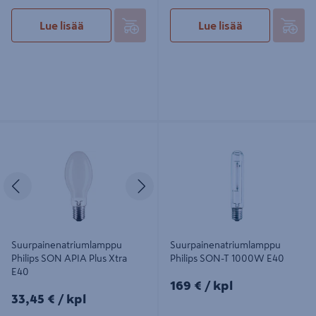
Lue lisää
Lue lisää
Suurpainenatriumlamppu Philips
Suurpainenatriumlamppu Philips
SON APIA Plus Xtra E40
SON-T 1000W E40
Edellinen
Seuraava
Suurpainenatriumlamppu
Suurpainenatriumlamppu
Philips SON APIA Plus Xtra
Philips SON-T 1000W E40
E40
169€/kpl
169 €
/ kpl
33,45€/kpl
33,45 €
/ kpl