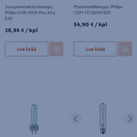
Suurpainenatriumlamppu
Monimetallilamppu Philips
Philips SON APIA Plus Xtra
CDM-TD 150W/830
E40
54,90€/kpl
54,90 €
/ kpl
28,95€/kpl
28,95 €
/ kpl
Lue lisää
Lue lisää
Monimetallilamppu Philips CDM-T
Monimetallilamppu Philips CDO-TT
150W/942 G12
Plus 70W/828 E27
Edellinen
S