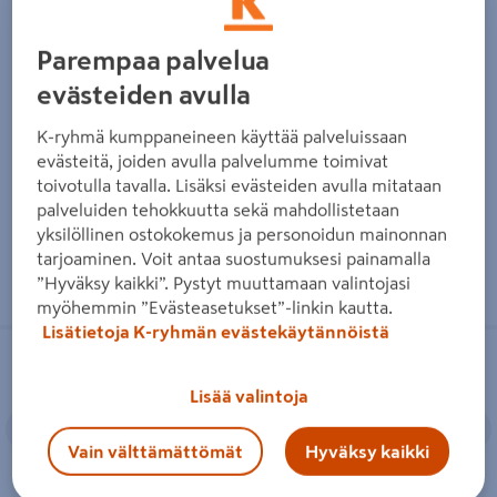
Suurpainenatriumlamppu
Monimetallilamppu Philips
OSRAM NAV-T 400W Super
CDO-ET Plus 70W/828 E27
Parempaa palvelua
4Y E40
58,90€/kpl
58,90 €
/ kpl
evästeiden avulla
41,95€/kpl
41,95 €
/ kpl
K-ryhmä kumppaneineen käyttää palveluissaan
evästeitä, joiden avulla palvelumme toimivat
Lue lisää
Lue lisää
toivotulla tavalla. Lisäksi evästeiden avulla mitataan
palveluiden tehokkuutta sekä mahdollistetaan
yksilöllinen ostokokemus ja personoidun mainonnan
tarjoaminen. Voit antaa suostumuksesi painamalla
”Hyväksy kaikki”. Pystyt muuttamaan valintojasi
myöhemmin ”Evästeasetukset”-linkin kautta.
Lisätietoja K-ryhmän evästekäytännöistä
Suurpainenatriumlamppu Philips
Suurpainenatriumlamppu Philips
SON-T APIA Plus Xtra 250W E40
SON-T APIA Plus Xtra 150W E40
Lisää valintoja
Edellinen
Seuraava
Edellinen
S
Vain välttämättömät
Hyväksy kaikki