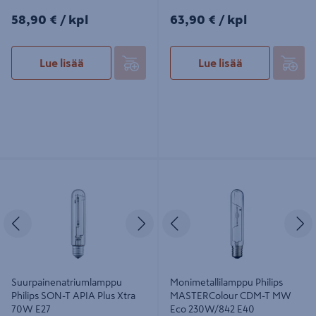
58,90€/kpl
63,90€/kpl
58,90 €
/ kpl
63,90 €
/ kpl
Lue lisää
Lue lisää
Suurpainenatriumlamppu Philips
Monimetallilamppu Philips
SON-T APIA Plus Xtra 70W E27
MASTERColour CDM-T MW Eco
230W/842 E40
Edellinen
Seuraava
Edellinen
S
Suurpainenatriumlamppu
Monimetallilamppu Philips
Philips SON-T APIA Plus Xtra
MASTERColour CDM-T MW
70W E27
Eco 230W/842 E40