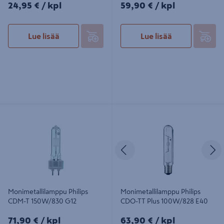
24,95€/kpl
59,90€/kpl
24,95 €
/ kpl
59,90 €
/ kpl
Lue lisää
Lue lisää
Monimetallilamppu Philips CDM-T
Monimetallilamppu Philips CDO-TT
150W/830 G12
Plus 100W/828 E40
Edellinen
S
Monimetallilamppu Philips
Monimetallilamppu Philips
CDM-T 150W/830 G12
CDO-TT Plus 100W/828 E40
71,90€/kpl
63,90€/kpl
71,90 €
/ kpl
63,90 €
/ kpl