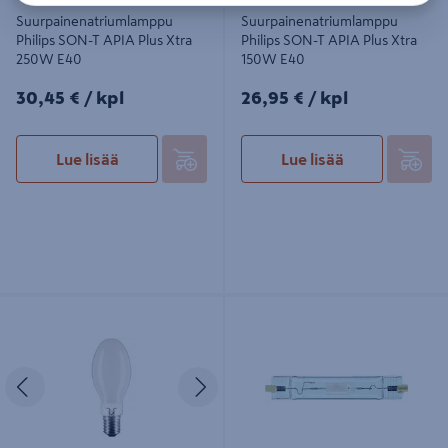
Suurpainenatriumlamppu
Suurpainenatriumlamppu
Philips SON-T APIA Plus Xtra
Philips SON-T APIA Plus Xtra
250W E40
150W E40
30,45€/kpl
26,95€/kpl
30,45 €
/ kpl
26,95 €
/ kpl
Lue lisää
Lue lisää
Suurpainenatriumlamppu Philips
Monimetallilamppu Philips CDM-TD
SON APIA Plus Xtra E40
150W/830
Edellinen
Seuraava