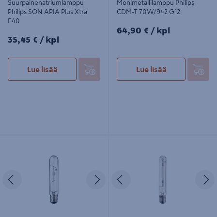
Suurpainenatriumlamppu
Monimetallilamppu Philips
Philips SON APIA Plus Xtra
CDM-T 70W/942 G12
E40
64,90€/kpl
64,90 €
/ kpl
35,45€/kpl
35,45 €
/ kpl
Lue lisää
Lue lisää
Monitoimilamppu Philips
Suurpainenatriumlamppu Philips
Mastercolour Eco 360w/842 E40
SON-T APIA Plus Xtra 400W E40
Edellinen
Seuraava
Edellinen
S