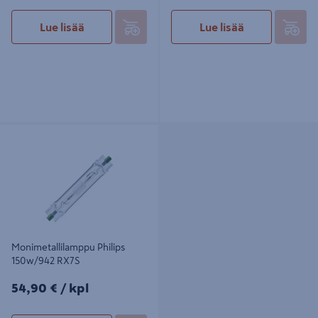
Lue lisää
Lue lisää
Monimetallilamppu Philips
150w/942 RX7S
Monimetallilamppu Philips
150w/942 RX7S
54,90€/kpl
54,90 €
/ kpl