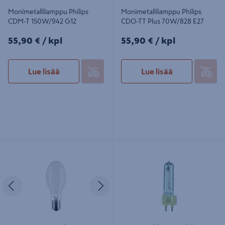
Monimetallilamppu Philips
Monimetallilamppu Philips
CDM-T 150W/942 G12
CDO-TT Plus 70W/828 E27
55,90€/kpl
55,90€/kpl
55,90 €
/ kpl
55,90 €
/ kpl
Lue lisää
Lue lisää
Suurpainenatriumlamppu Philips
Monimetallilamppu Philips CDM-T
SON APIA Plus Xtra E40
70W/942 G12
Edellinen
Seuraava