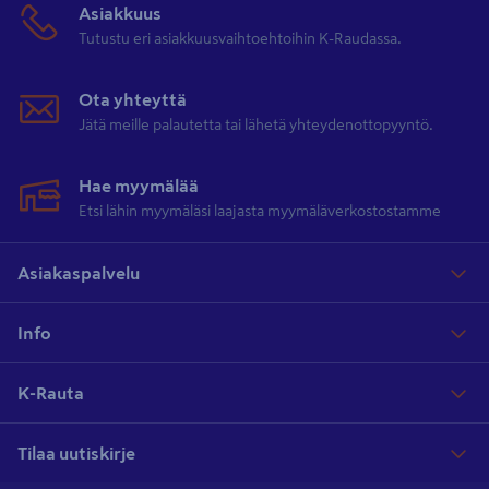
Asiakkuus
Tutustu eri asiakkuusvaihtoehtoihin K-Raudassa.
Ota yhteyttä
Jätä meille palautetta tai lähetä yhteydenottopyyntö.
Hae myymälää
Etsi lähin myymäläsi laajasta myymäläverkostostamme
Asiakaspalvelu
Info
K-Rauta
Tilaa uutiskirje