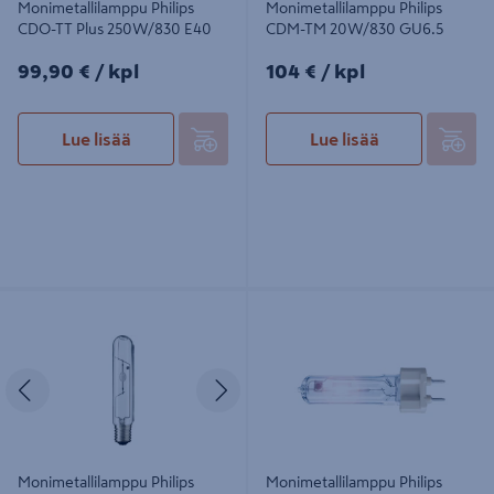
Monimetallilamppu Philips
Monimetallilamppu Philips
CDO-TT Plus 250W/830 E40
CDM-TM 20W/830 GU6.5
99,90€/kpl
104€/kpl
99,90 €
/ kpl
104 €
/ kpl
Lue lisää
Lue lisää
Monimetallilamppu Philips Cdo-tt
Monimetallilamppu Philips CDM-T
Plus 150 W/828 E40
35W/830
Edellinen
Seuraava
Monimetallilamppu Philips
Monimetallilamppu Philips