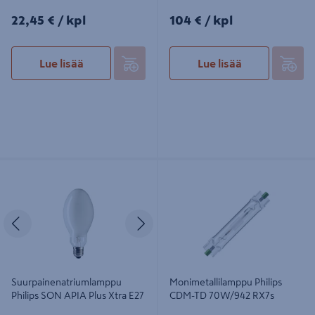
22,45€/kpl
104€/kpl
22,45 €
/ kpl
104 €
/ kpl
Lue lisää
Lue lisää
Suurpainenatriumlamppu Philips
Monimetallilamppu Philips CDM-TD
SON APIA Plus Xtra E27
70W/942 RX7s
Edellinen
Seuraava
Suurpainenatriumlamppu
Monimetallilamppu Philips
Philips SON APIA Plus Xtra E27
CDM-TD 70W/942 RX7s