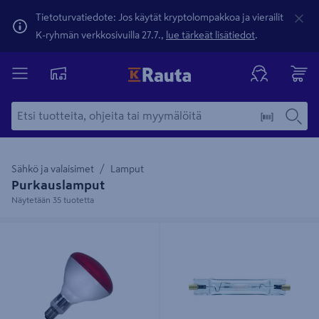
Tietoturvatiedote: Jos käytät kryptolompakkoa ja vierailit
K-ryhmän verkkosivuilla 27.7.,
lue tärkeät lisätiedot
.
Sähkö ja valaisimet
Lamput
Purkauslamput
Näytetään 35 tuotetta
Lämpölamppu Philips Ir150s 150w
Monimetallilamppu Philips CDM-TD
punainen
70W/830 RX7s