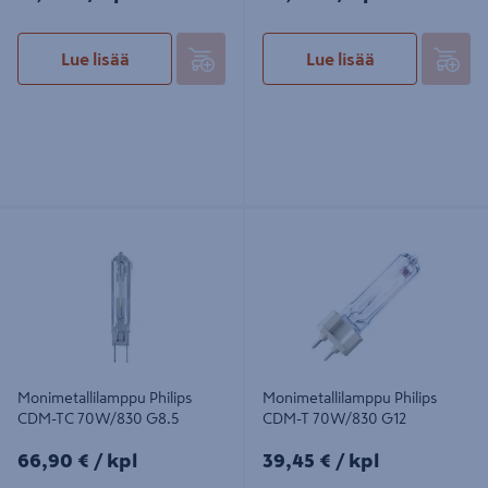
Lue lisää
Lue lisää
Monimetallilamppu Philips CDM-TC
Monimetallilamppu Philips CDM-T
70W/830 G8.5
70W/830 G12
Monimetallilamppu Philips
Monimetallilamppu Philips
CDM-TC 70W/830 G8.5
CDM-T 70W/830 G12
66,90€/kpl
39,45€/kpl
66,90 €
/ kpl
39,45 €
/ kpl