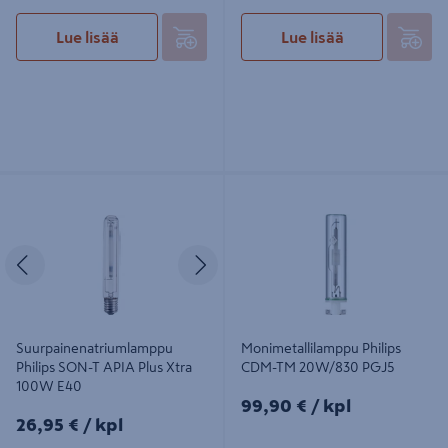
Lue lisää
Lue lisää
Suurpainenatriumlamppu Philips
Monimetallilamppu Philips CDM-TM
SON-T APIA Plus Xtra 100W E40
20W/830 PGJ5
Edellinen
Seuraava
Suurpainenatriumlamppu
Monimetallilamppu Philips
Philips SON-T APIA Plus Xtra
CDM-TM 20W/830 PGJ5
100W E40
99,90€/kpl
99,90 €
/ kpl
26,95€/kpl
26,95 €
/ kpl