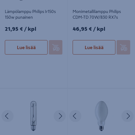
Lämpölamppu Philips Ir150s
Monimetallilamppu Philips
150w punainen
CDM-TD 70W/830 RX7s
21,95€/kpl
46,95€/kpl
21,95 €
/ kpl
46,95 €
/ kpl
Lue lisää
Lue lisää
Suurpainenatriumlamppu Philips
Suurpainenatriumlamppu Philips
SON-T APIA Plus Xtra 50W E27
SON PIA Plus 70W E27
Edellinen
Seuraava
Edellinen
S