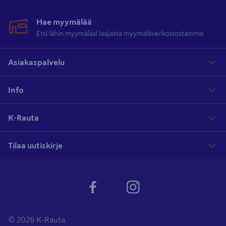
Hae myymälää
Kuormaliina tiukkoihin kiinnityksiin
Etsi lähin myymäläsi laajasta myymäläverkostostamme
Automaattisesti kelautuva kuormaliina on helppo ja nopea kiinnittää
myös yksin, ja kiinnitysmekanismi tuo mukavasti kiinnitysvoimaa
Asiakaspalvelu
ilman muita apuvälineitä. Kevyempiin kiinnityksiin sopivat hyvin
myös
pikalukkovyöt
. Meiltä myös
kevytpeitteet
kuormasi suojaksi.
Info
Tutustu ja tilaa K-Raudan verkkokaupasta!
K-Rauta
Tilaa uutiskirje
© 2026 K-Rauta