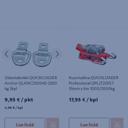
Sidontalenkki QUICKLOADER
Kuormaliina QUICKLOADER
Anchor QLANC2500HD 2500 kg
Professional QPL2T220E7 35mm x
2kpl
6m 1000/2000kg
Edellinen
Seuraava
Sidontalenkki QUICKLOADER
Kuormaliina QUICKLOADER
Anchor QLANC2500HD 2500
Professional QPL2T220E7
kg 2kpl
35mm x 6m 1000/2000kg
9,95€/pkt
17,95€/kpl
9,95 €
/ pkt
17,95 €
/ kpl
4,98€/kpl
4,98 €
/ kpl
Lue lisää
Lue lisää