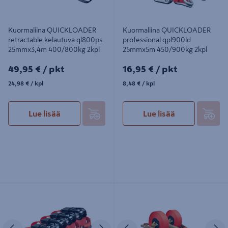
Kuormaliina QUICKLOADER
Kuormaliina QUICKLOADER
retractable kelautuva ql800ps
professional qpl900ld
25mmx3,4m 400/800kg 2kpl
25mmx5m 450/900kg 2kpl
49,95€/pkt
16,95€/pkt
49,95 €
/ pkt
16,95 €
/ pkt
24,98€/kpl
8,48€/kpl
24,98 €
/ kpl
8,48 €
/ kpl
Lue lisää
Lue lisää
Kuormaliina QUICKLOADER Classic
Kuormaliina QUICKLOADER
QCL500LD 25mm x 4m 250/500kg
Retractable kelautuva QL2000HD
4kpl
25mm x 5m 1000/2000kg 2kpl
Edellinen
Seuraava
Edellinen
S