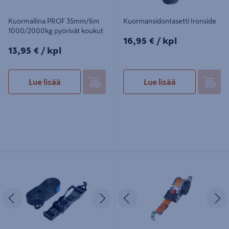
Kuormaliina PROF 35mm/6m
Kuormansidontasetti Ironside
1000/2000kg pyörivät koukut
16,95€/kpl
16,95 €
/ kpl
13,95€/kpl
13,95 €
/ kpl
Lue lisää
Lue lisää
Kuormaliina PROF 50mm x 10m
Kuormaliina PROF 25mm x 3m
2000/4000kg musta
300/600kg automaattinen
Edellinen
Seuraava
Edellinen
S