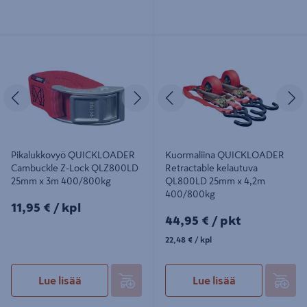
Pikalukkovyö QUICKLOADER
Kuormaliina QUICKLOADER
Cambuckle Z-Lock QLZ800LD
Retractable kelautuva QL800LD
25mm x 3m 400/800kg
25mm x 4,2m 400/800kg
Edellinen
Seuraava
Edellinen
S
Pikalukkovyö QUICKLOADER
Kuormaliina QUICKLOADER
Cambuckle Z-Lock QLZ800LD
Retractable kelautuva
25mm x 3m 400/800kg
QL800LD 25mm x 4,2m
400/800kg
11,95€/kpl
11,95 €
/ kpl
44,95€/pkt
44,95 €
/ pkt
22,48€/kpl
22,48 €
/ kpl
Lue lisää
Lue lisää