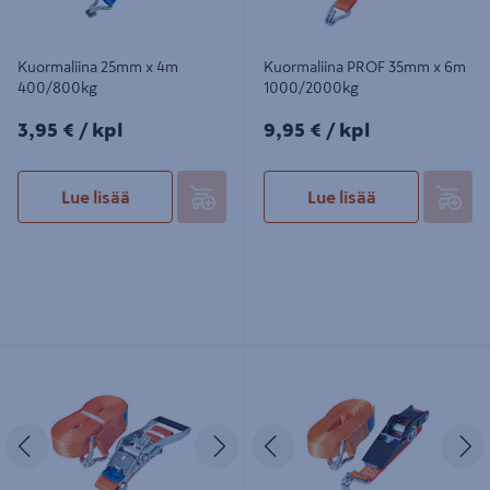
Kuormaliina 25mm x 4m
Kuormaliina PROF 35mm x 6m
400/800kg
1000/2000kg
3,95€/kpl
9,95€/kpl
3,95 €
/ kpl
9,95 €
/ kpl
Lue lisää
Lue lisää
Kuormaliina PROF 50mm x 10m
Kuormaliina PROF 25mm x 5m
2000/4000kg
400/800kg
Edellinen
Seuraava
Edellinen
S