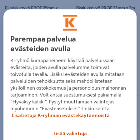
Pikalukkovyö PROF 25mm x
Pikalukkovyö PROF 25mm x 2m
4m 250kg 2kpl
250kg 2kpl
5,95€/pkt
4,95€/pkt
5,95 €
/ pkt
4,95 €
/ pkt
2,98€/kpl
2,48€/kpl
2,98 €
/ kpl
2,48 €
/ kpl
Parempaa palvelua
evästeiden avulla
Lue lisää
Lue lisää
K-ryhmä kumppaneineen käyttää palveluissaan
evästeitä, joiden avulla palvelumme toimivat
toivotulla tavalla. Lisäksi evästeiden avulla mitataan
palveluiden tehokkuutta sekä mahdollistetaan
yksilöllinen ostokokemus ja personoidun mainonnan
tarjoaminen. Voit antaa suostumuksesi painamalla
Kulmasuoja Ironside 25-35mm
Kuormaliina PROF 35mm x 6m
”Hyväksy kaikki”. Pystyt muuttamaan valintojasi
liinalle 2kpl
1000/2000kg musta
myöhemmin ”Evästeasetukset”-linkin kautta.
Lisätietoja K-ryhmän evästekäytännöistä
Edellinen
S
Lisää valintoja