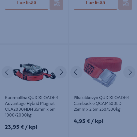
Lue lisää
Lue lisää
Kuormaliina QUICKLOADER
Pikalukkovyö QUICKLOADER
Advantage Hybrid Magnet
Cambuckle QCAM500LD 25mm x
QLA2000HDH 35mm x 6m
2,5m 250/500kg
1000/2000kg
Edellinen
Seuraava
Edellinen
S
Kuormaliina QUICKLOADER
Pikalukkovyö QUICKLOADER
Advantage Hybrid Magnet
Cambuckle QCAM500LD
QLA2000HDH 35mm x 6m
25mm x 2,5m 250/500kg
1000/2000kg
4,95€/kpl
4,95 €
/ kpl
23,95€/kpl
23,95 €
/ kpl