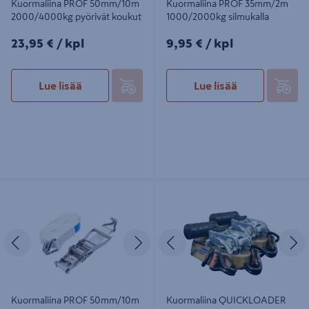
Kuormaliina PROF 50mm/10m
Kuormaliina PROF 35mm/2m
2000/4000kg pyörivät koukut
1000/2000kg silmukalla
23,95€/kpl
9,95€/kpl
23,95 €
/ kpl
9,95 €
/ kpl
Lue lisää
Lue lisää
Kuormaliina PROF 50mm/10m
Kuormaliina QUICKLOADER Rebel
2000/4000kg ruostumaton teräs
maastokuviollinen QLR1500MD
29mm x 5m 750/1500kg
Edellinen
Seuraava
Edellinen
S
Kuormaliina PROF 50mm/10m
Kuormaliina QUICKLOADER