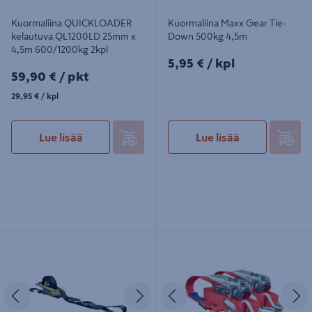
Kuormaliina QUICKLOADER
Kuormaliina Maxx Gear Tie-
kelautuva QL1200LD 25mm x
Down 500kg 4,5m
4,5m 600/1200kg 2kpl
5,95€/kpl
5,95 €
/ kpl
59,90€/pkt
59,90 €
/ pkt
29,95€/kpl
29,95 €
/ kpl
Lue lisää
Lue lisää
Kuormaliina QUICKLOADER
Kuormaliina QUICKLOADER
retractable kelautuva ql800ps
professional qpl900ld 25mmx5m
25mmx3,4m 400/800kg 2kpl
450/900kg 2kpl
Edellinen
Seuraava
Edellinen
S