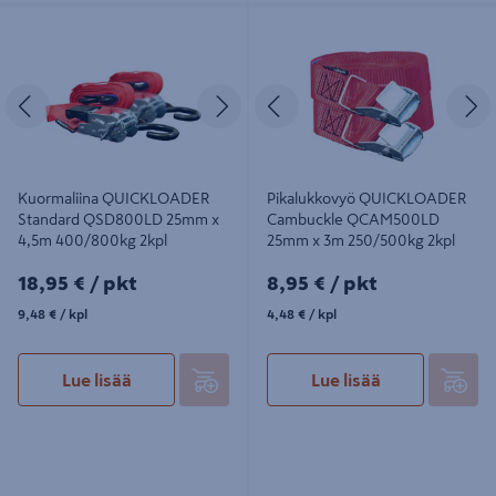
Kuormaliina QUICKLOADER
Pikalukkovyö QUICKLOADER
Standard QSD800LD 25mm x 4,5m
Cambuckle QCAM500LD 25mm x
400/800kg 2kpl
3m 250/500kg 2kpl
Edellinen
Seuraava
Edellinen
S
Kuormaliina QUICKLOADER
Pikalukkovyö QUICKLOADER
Standard QSD800LD 25mm x
Cambuckle QCAM500LD
4,5m 400/800kg 2kpl
25mm x 3m 250/500kg 2kpl
18,95€/pkt
8,95€/pkt
18,95 €
/ pkt
8,95 €
/ pkt
9,48€/kpl
4,48€/kpl
9,48 €
/ kpl
4,48 €
/ kpl
Lue lisää
Lue lisää