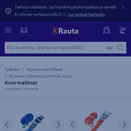
Tietoturvatiedote: Jos käytät kryptolompakkoa ja vierailit
K-ryhmän verkkosivuilla 27.7.,
lue tärkeät lisätiedot
.
Työkalut
Ajoneuvotarvikkeet
Kuorman sidonta ja kuorman nosto
Kuormaliinat
Näytetään 75 tuotetta
Kuormaliina 25mm x 4m 400/800kg
Kuormaliina PROF 35mm x 6m
1000/2000kg
Edellinen
Seuraava
Edellinen
S