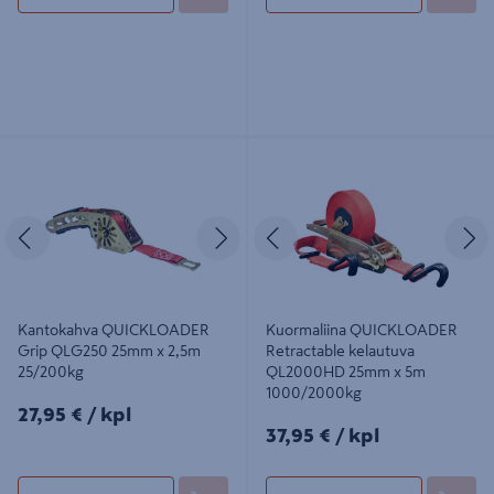
Kantokahva QUICKLOADER Grip
Kuormaliina QUICKLOADER
QLG250 25mm x 2,5m 25/200kg
Retractable kelautuva QL2000HD
25mm x 5m 1000/2000kg
Edellinen
Seuraava
Edellinen
S
Kantokahva QUICKLOADER
Kuormaliina QUICKLOADER
Grip QLG250 25mm x 2,5m
Retractable kelautuva
25/200kg
QL2000HD 25mm x 5m
1000/2000kg
27,95€/kpl
27,95 €
/ kpl
37,95€/kpl
37,95 €
/ kpl