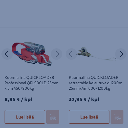
Kuormaliina QUICKLOADER
Kuormaliina QUICKLOADER
Professional QPL900LD 25mm x 5m
retractable kelautuva ql1200m
450/900kg
25mmx4m 600/1200kg
Edellinen
Seuraava
Edellinen
S
Kuormaliina QUICKLOADER
Kuormaliina QUICKLOADER
Professional QPL900LD 25mm
retractable kelautuva ql1200m
x 5m 450/900kg
25mmx4m 600/1200kg
8,95€/kpl
32,95€/kpl
8,95 €
/ kpl
32,95 €
/ kpl
Lue lisää
Lue lisää