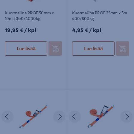
Kuormaliina PROF 50mm x
Kuormaliina PROF 25mm x 5m
10m 2000/4000kg
400/800kg
19,95€/kpl
4,95€/kpl
19,95 €
/ kpl
4,95 €
/ kpl
Lue lisää
Lue lisää
Kuormaliina PROF 35mm x 6m
Kuormaliina PROF 50mm x 10m
1000/2000kg automaattinen
2000/4000kg automaattinen
Edellinen
Seuraava
Edellinen
S