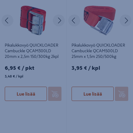
Cambuckle QCAM300LD 20mm x
Cambuckle QCAM500LD 25mm x
2,5m 150/300kg 2kpl
1,5m 250/500kg
Edellinen
Seuraava
Edellinen
S
Pikalukkovyö QUICKLOADER
Pikalukkovyö QUICKLOADER
Cambuckle QCAM300LD
Cambuckle QCAM500LD
20mm x 2,5m 150/300kg 2kpl
25mm x 1,5m 250/500kg
6,95€/pkt
3,95€/kpl
6,95 €
/ pkt
3,95 €
/ kpl
3,48€/kpl
3,48 €
/ kpl
Lue lisää
Lue lisää