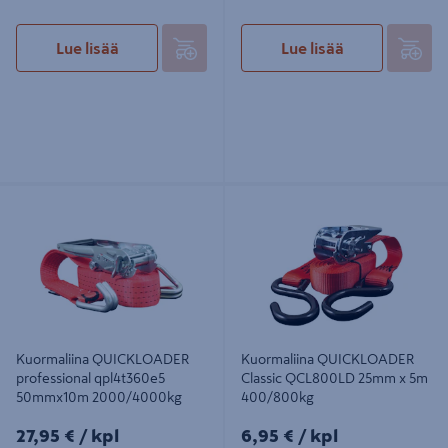
Lue lisää
Lue lisää
Kuormaliina QUICKLOADER
Kuormaliina QUICKLOADER Classic
professional qpl4t360e5
QCL800LD 25mm x 5m 400/800kg
50mmx10m 2000/4000kg
Kuormaliina QUICKLOADER
Kuormaliina QUICKLOADER
professional qpl4t360e5
Classic QCL800LD 25mm x 5m
50mmx10m 2000/4000kg
400/800kg
27,95€/kpl
6,95€/kpl
27,95 €
/ kpl
6,95 €
/ kpl