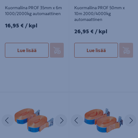
Kuormaliina PROF 35mm x 6m
Kuormaliina PROF 50mm x
1000/2000kg automaattinen
10m 2000/4000kg
automaattinen
16,95€/kpl
16,95 €
/ kpl
26,95€/kpl
26,95 €
/ kpl
Lue lisää
Lue lisää
Pikalukkovyö PROF 25mm x 4m
Pikalukkovyö PROF 25mm x 2m
250kg 2kpl
250kg 2kpl
Edellinen
Seuraava
Edellinen
S