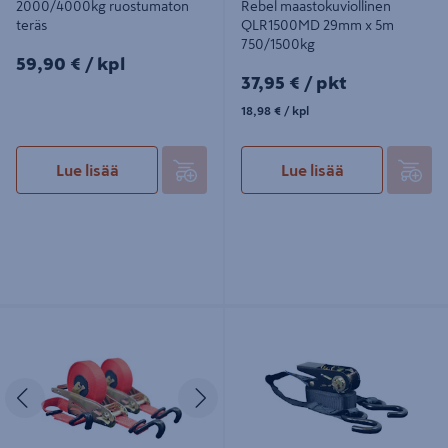
2000/4000kg ruostumaton
Rebel maastokuviollinen
teräs
QLR1500MD 29mm x 5m
750/1500kg
59,90€/kpl
59,90 €
/ kpl
37,95€/pkt
37,95 €
/ pkt
18,98€/kpl
18,98 €
/ kpl
Lue lisää
Lue lisää
Kuormaliina QUICKLOADER
Kuormaliina Maxx Gear Tie-Down
kelautuva QL1200LD 25mm x 4,5m
500kg 4,5m
600/1200kg 2kpl
Edellinen
Seuraava