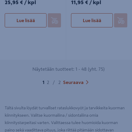
25,95€/kpl
11,95€/kpl
25,95 €
/ kpl
11,95 €
/ kpl
Lue lisää
Lue lisää
Näytetään tuotteet: 1 - 48 (yht. 75)
1
2
/
2
Seuraava
Tältä sivulta löydät turvalliset rataslukkovyöt ja tarvikkeita kuorman
kiinnitykseen. Valitse kuormaliina / sidontaliina omia
kiinnitystarpeitasi varten. Valittaessa tulee huomioida kuorman
paino sekä vaadittava pituus, joka riittää pitämään sidottavan