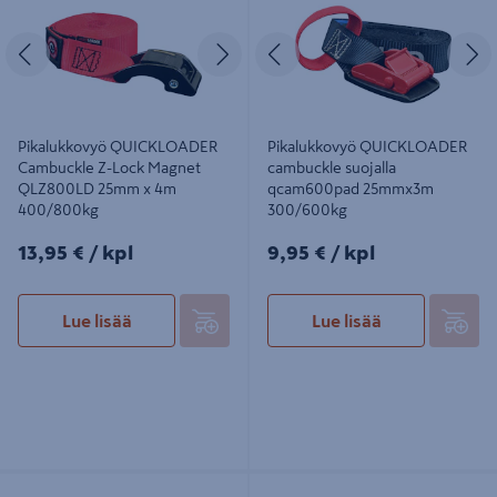
QLZ800LD 25mm x 4m 400/800kg
25mmx3m 300/600kg
Edellinen
Seuraava
Edellinen
S
Pikalukkovyö QUICKLOADER
Pikalukkovyö QUICKLOADER
Cambuckle Z-Lock Magnet
cambuckle suojalla
QLZ800LD 25mm x 4m
qcam600pad 25mmx3m
400/800kg
300/600kg
13,95€/kpl
9,95€/kpl
13,95 €
/ kpl
9,95 €
/ kpl
Lue lisää
Lue lisää
Pikalukkovyö QUICKLOADER
Pikalukkovyö QUICKLOADER