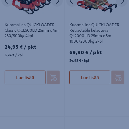
Kuormaliina QUICKLOADER
Kuormaliina QUICKLOADER
Classic QCL500LD 25mm x 4m
Retractable kelautuva
250/500kg 4kpl
QL2000HD 25mm x 5m
1000/2000kg 2kpl
24,95€/pkt
24,95 €
/ pkt
69,90€/pkt
69,90 €
/ pkt
6,24€/kpl
6,24 €
/ kpl
34,95€/kpl
34,95 €
/ kpl
Lue lisää
Lue lisää
Pikalukkovyö QUICKLOADER
Pikalukkovyö QUICKLOADER
Cambuckle Z-Lock Magnet
cambuckle suojalla qcam600pad