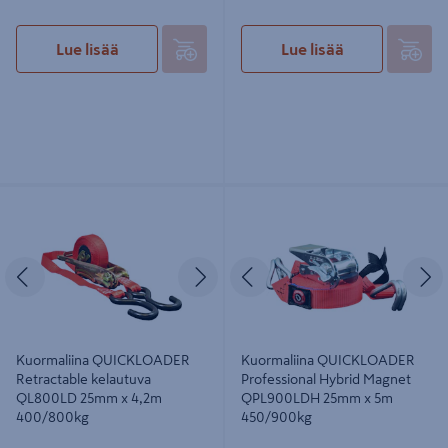
Lue lisää
Lue lisää
Kuormaliina QUICKLOADER
Kuormaliina QUICKLOADER
Retractable kelautuva QL800LD
Professional Hybrid Magnet
25mm x 4,2m 400/800kg
QPL900LDH 25mm x 5m
450/900kg
Edellinen
Seuraava
Edellinen
S
Kuormaliina QUICKLOADER
Kuormaliina QUICKLOADER
Retractable kelautuva
Professional Hybrid Magnet
QL800LD 25mm x 4,2m
QPL900LDH 25mm x 5m
400/800kg
450/900kg