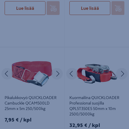
Lue lisää
Lue lisää
Pikalukkovyö QUICKLOADER
Kuormaliina QUICKLOADER
Cambuckle QCAM500LD 25mm x
Professional suojilla QPL5T350E5
5m 250/500kg
50mm x 10m 2500/5000kg
Edellinen
Seuraava
Edellinen
S
Pikalukkovyö QUICKLOADER
Kuormaliina QUICKLOADER
Cambuckle QCAM500LD
Professional suojilla
25mm x 5m 250/500kg
QPL5T350E5 50mm x 10m
2500/5000kg
7,95€/kpl
7,95 €
/ kpl
32,95€/kpl
32,95 €
/ kpl