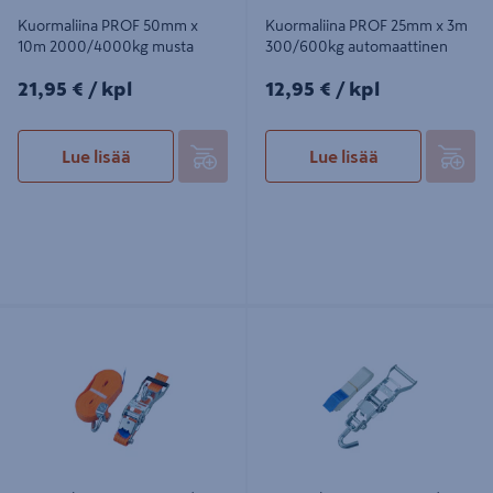
Kuormaliina PROF 50mm x
Kuormaliina PROF 25mm x 3m
10m 2000/4000kg musta
300/600kg automaattinen
21,95€/kpl
12,95€/kpl
21,95 €
/ kpl
12,95 €
/ kpl
Lue lisää
Lue lisää
Kuormaliina PROF 50mm/10m
Kuormaliina PROF 35mm/2m
2000/4000kg pyörivät koukut
1000/2000kg silmukalla