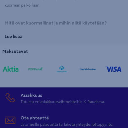
kuorman paikoillaan.
Mitä ovat kuormaliinat ja mihin niitä käytetään?
Kuormaliinat ovat vahvoja, usein polyesteristä valmistettuja liinoja,
Lue lisää
joita käytetään erilaisten kuormien sitomiseen ja kiinnittämiseen
kuljetuksen ajaksi. Oikein käytettynä kuormaliinat takaavat, että
Maksutavat
kuorma pysyy paikallaan kuljetuksen aikana, olipa kyseessä sitten
peräkärry, kuorma-auto tai veneen kuljetus. Kuormaliinat ovatkin
olennainen osa turvallista kuljettamista. Ennen kuorman sitomista
kannattaa aina tarkistaa, että kuormaliina on kunnossa, jotta sidonta
pystytään tekemään asianmukaisesti. Laadukkaat sidontaliinat K-
Raudan verkkokaupassa tarjoaa muun muassa
PROF
.
Asiakkuus
Tutustu eri asiakkuusvaihtoehtoihin K-Raudassa.
Kannattaa kurkata K-Raudan sivuilta myös
kumiremmit
, jotka
sopivat pienempien kuormien, pressujen ja kantamusten
Ota yhteyttä
kiinnitykseen.
Jätä meille palautetta tai lähetä yhteydenottopyyntö.