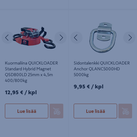
Kuormaliina QUICKLOADER
Sidontalenkki QUICKLOADER
Standard Hybrid Magnet
Anchor QLANC5000HD 5000kg
QSD800LD 25mm x 4,5m
400/800kg
Edellinen
Seuraava
Edellinen
S
Kuormaliina QUICKLOADER
Sidontalenkki QUICKLOADER
Standard Hybrid Magnet
Anchor QLANC5000HD
QSD800LD 25mm x 4,5m
5000kg
400/800kg
9,95€/kpl
9,95 €
/ kpl
12,95€/kpl
12,95 €
/ kpl
Lue lisää
Lue lisää