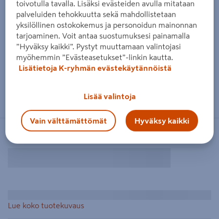
toivotulla tavalla. Lisäksi evästeiden avulla mitataan
palveluiden tehokkuutta sekä mahdollistetaan
yksilöllinen ostokokemus ja personoidun mainonnan
tarjoaminen. Voit antaa suostumuksesi painamalla
”Hyväksy kaikki”. Pystyt muuttamaan valintojasi
myöhemmin ”Evästeasetukset”-linkin kautta.
Lisätietoja K-ryhmän evästekäytännöistä
Lisää valintoja
Vain välttämättömät
Hyväksy kaikki
Lue koko tuotekuvaus