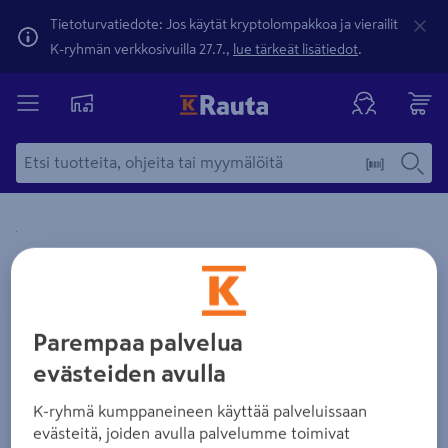
Tietoturvatiedote: Jos käytät kryptolompakkoa ja vierailit
K-ryhmän verkkosivuilla 27.7.,
lue tärkeät lisätiedot
.
Yksityiskohtainen kuvaus löytyy Tuotteen kuvaus -maamerki
Zoomaa kuvaa sormilla kosketusnäytöllä
Parempaa palvelua
evästeiden avulla
K-ryhmä kumppaneineen käyttää palveluissaan
evästeitä, joiden avulla palvelumme toimivat