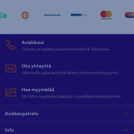
Asiakkuus
Tutustu eri asiakkuusvaihtoehtoihin K-Raudassa.
Ota yhteyttä
Jätä meille palautetta tai lähetä yhteydenottopyyntö.
Hae myymälää
Etsi lähin myymäläsi laajasta myymäläverkostostamme
Asiakaspalvelu
Info