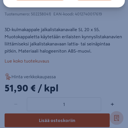
PC/ABS liikenteenvalkoinen
Tuotenumero
:
502238041
EAN-koodi
:
4012740017619
3D-kulmakappale jalkalistakanavalle SL 20 x 55.
Muotokappaletta käytetään erilaisten kynnyslistakanavien
liittämiseksi jalkalistakanavaan lattia- tai seinäpintaa
pitkin. Materiaali halogeeniton ABS-muovi.
Lue koko tuotekuvaus
Hinta verkkokaupassa
51,90€/kpl
51,90 €
/ kpl
1 tuotetta
Määrä
−
+
Lisää ostoskoriin