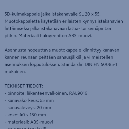
3D-kulmakappale jalkalistakanavalle SL 20 x 55.
Muotokappaletta käytetään erilaisten kynnyslistakanavien
liittämiseksi jalkalistakanavaan lattia- tai seinäpintaa
pitkin. Materiaali halogeeniton ABS-muovi.
Asennusta nopeuttava muotokappale kiinnittyy kanavan
kannen reunaan peittäen sahausjälkiä ja viimeistellen
asennuksen lopputuloksen. Standardin DIN EN 50085-1
mukainen.
TEKNISET TIEDOT:
- pinnoite: liikenteenvalkoinen, RAL9016
- kanavakorkeus: 55 mm
- kanavaleveys: 20 mm
- koko: 40 x 180 mm
- materiaali: ABS-muovi