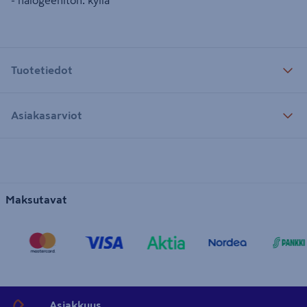
- halogeeniton: kyllä
Tuotetiedot
Asiakasarviot
Maksutavat
Asiakkuus