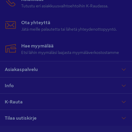
Tutustu eri asiakkuusvaihtoehtoihin K-Raudassa.
Ota yhteyttä
Jätä meille palautetta tai lähetä yhteydenottopyyntö.
Hae myymälää
Etsi lähin myymäläsi laajasta myymäläverkostostamme
Asiakaspalvelu
Info
K-Rauta
Tilaa uutiskirje