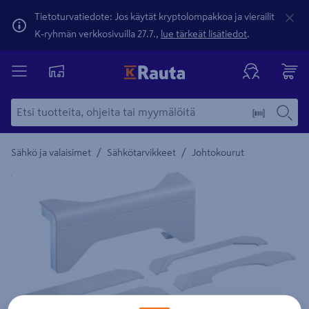
Tietoturvatiedote: Jos käytät kryptolompakkoa ja vierailit
K-ryhmän verkkosivuilla 27.7.,
lue tärkeät lisätiedot
.
/
/
Sähkö ja valaisimet
Sähkötarvikkeet
Johtokourut
Yksityiskohtainen kuvaus löytyy Tuotteen kuvaus -maamerki
Edellinen
Seura