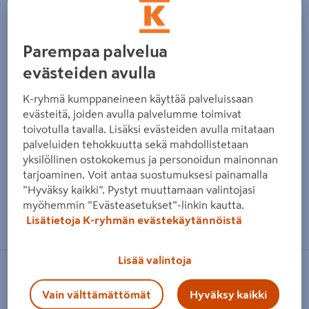
Parempaa palvelua
evästeiden avulla
K-ryhmä kumppaneineen käyttää palveluissaan
evästeitä, joiden avulla palvelumme toimivat
toivotulla tavalla. Lisäksi evästeiden avulla mitataan
palveluiden tehokkuutta sekä mahdollistetaan
yksilöllinen ostokokemus ja personoidun mainonnan
tarjoaminen. Voit antaa suostumuksesi painamalla
”Hyväksy kaikki”. Pystyt muuttamaan valintojasi
myöhemmin ”Evästeasetukset”-linkin kautta.
Zoomaa kuvaa sormilla kosketusnäytöllä
Lisätietoja K-ryhmän evästekäytännöistä
Lisää valintoja
HAGER
Vain välttämättömät
Hyväksy kaikki
3D-kappale Hager Tehalit SL20x55