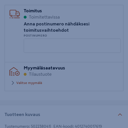
Toimitus
Toimitettavissa
Anna postinumero nähdäksesi
toimitusvaihtoehdot
POSTINUMERO
Syötä
Myymäläsaatavuus
postinumero
Tilaustuote
Valitse myymälä
Tuotteen kuvaus
Tuotenumero
:
502238041
EAN-koodi
:
4012740017619