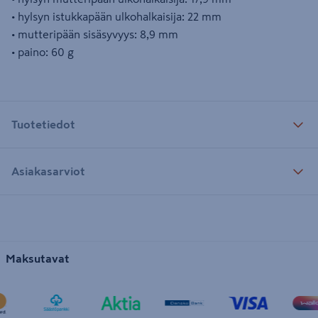
• hylsyn istukkapään ulkohalkaisija: 22 mm
• mutteripään sisäsyvyys: 8,9 mm
• paino: 60 g
Tuotetiedot
Asiakasarviot
Maksutavat