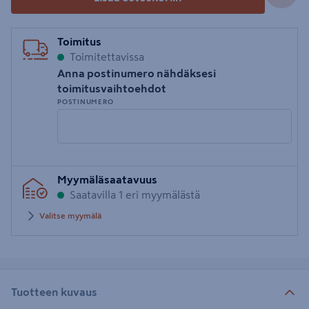
Toimitus
Toimitettavissa
Anna postinumero nähdäksesi
toimitusvaihtoehdot
POSTINUMERO
Syötä
Myymäläsaatavuus
postinumero
Saatavilla 1 eri myymälästä
Valitse myymälä
Tuotteen kuvaus