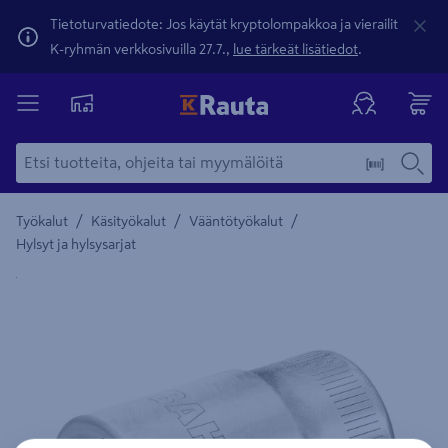
Tietoturvatiedote: Jos käytät kryptolompakkoa ja vierailit
K-ryhmän verkkosivuilla 27.7.,
lue tärkeät lisätiedot
.
/
/
/
Työkalut
Käsityökalut
Vääntötyökalut
Hylsyt ja hylsysarjat
Yksityiskohtainen kuvaus löytyy Tuotteen kuvaus -maamerki