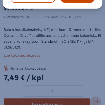
6-kulmahylsy Bahco 1/2" 12mm
SB7800SM-12
Tuotenumero
:
501116376
EAN-koodi
:
7314150104727
Bahco-kuusikulmahylsy 1/2", mm-koot. 12 mm:n mutterille.
Dynamic-Drive™-profiilin ansiosta vähemmän kulumista. Ei
sovellu konekäyttöön. Standardit: ISO 2725/1174 ja DIN
3124/3120.
Lue koko tuotekuvaus
Hinta verkkokaupassa
7,49€/kpl
7,49 €
/ kpl
1 tuotetta
Määrä
−
+
Lisää ostoskoriin