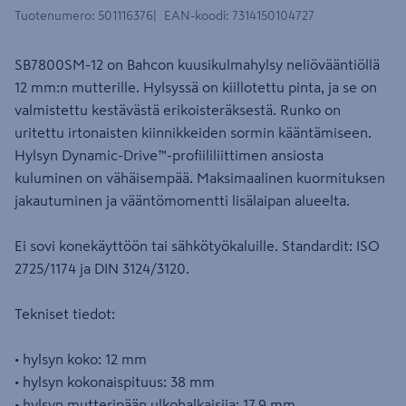
Tuotenumero
:
501116376
EAN-koodi
:
7314150104727
SB7800SM-12 on Bahcon kuusikulmahylsy neliövääntiöllä
12 mm:n mutterille. Hylsyssä on kiillotettu pinta, ja se on
valmistettu kestävästä erikoisteräksestä. Runko on
uritettu irtonaisten kiinnikkeiden sormin kääntämiseen.
Hylsyn Dynamic-Drive™-profiililiittimen ansiosta
kuluminen on vähäisempää. Maksimaalinen kuormituksen
jakautuminen ja vääntömomentti lisälaipan alueelta.
Ei sovi konekäyttöön tai sähkötyökaluille. Standardit: ISO
2725/1174 ja DIN 3124/3120.
Tekniset tiedot:
• hylsyn koko: 12 mm
• hylsyn kokonaispituus: 38 mm
• hylsyn mutteripään ulkohalkaisija: 17,9 mm