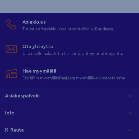
Asiakkuus
Tutustu eri asiakkuusvaihtoehtoihin K-Raudassa.
Ota yhteyttä
Jätä meille palautetta tai lähetä yhteydenottopyyntö.
Hae myymälää
Etsi lähin myymäläsi laajasta myymäläverkostostamme
Asiakaspalvelu
Info
K-Rauta