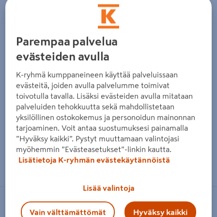
Edellinen
Seura
Parempaa palvelua
evästeiden avulla
K-ryhmä kumppaneineen käyttää palveluissaan
evästeitä, joiden avulla palvelumme toimivat
toivotulla tavalla. Lisäksi evästeiden avulla mitataan
palveluiden tehokkuutta sekä mahdollistetaan
yksilöllinen ostokokemus ja personoidun mainonnan
tarjoaminen. Voit antaa suostumuksesi painamalla
”Hyväksy kaikki”. Pystyt muuttamaan valintojasi
myöhemmin ”Evästeasetukset”-linkin kautta.
Zoomaa kuvaa sormilla kosketusnäytöllä
Lisätietoja K-ryhmän evästekäytännöistä
Lisää valintoja
BAHCO
Vain välttämättömät
Hyväksy kaikki