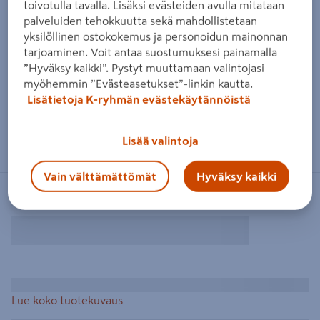
toivotulla tavalla. Lisäksi evästeiden avulla mitataan
palveluiden tehokkuutta sekä mahdollistetaan
yksilöllinen ostokokemus ja personoidun mainonnan
tarjoaminen. Voit antaa suostumuksesi painamalla
”Hyväksy kaikki”. Pystyt muuttamaan valintojasi
myöhemmin ”Evästeasetukset”-linkin kautta.
Lisätietoja K-ryhmän evästekäytännöistä
Lisää valintoja
Vain välttämättömät
Hyväksy kaikki
Lue koko tuotekuvaus