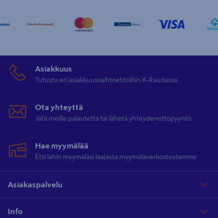
Asiakkuus
Tutustu eri asiakkuusvaihtoehtoihin K-Raudassa.
Ota yhteyttä
Jätä meille palautetta tai lähetä yhteydenottopyyntö.
Hae myymälää
Etsi lähin myymäläsi laajasta myymäläverkostostamme
Asiakaspalvelu
Info