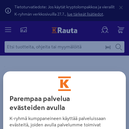
Tietoturvatiedote: Jos käytät kryptolompakkoa ja vierailit
K-ryhmän verkkosivuilla 27.7.,
lue tärkeät lisätiedot
.
Yksityiskohtainen kuvaus löytyy Tuotteen kuvaus -maamerki
Zoomaa kuvaa sormilla kosketusnäytöllä
Parempaa palvelua
evästeiden avulla
K-ryhmä kumppaneineen käyttää palveluissaan
evästeitä, joiden avulla palvelumme toimivat