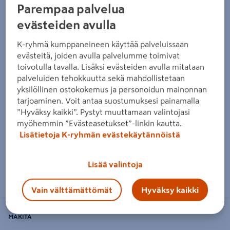
Parempaa palvelua
Edellinen
Seura
evästeiden avulla
K-ryhmä kumppaneineen käyttää palveluissaan
evästeitä, joiden avulla palvelumme toimivat
toivotulla tavalla. Lisäksi evästeiden avulla mitataan
palveluiden tehokkuutta sekä mahdollistetaan
yksilöllinen ostokokemus ja personoidun mainonnan
tarjoaminen. Voit antaa suostumuksesi painamalla
”Hyväksy kaikki”. Pystyt muuttamaan valintojasi
myöhemmin ”Evästeasetukset”-linkin kautta.
Lisätietoja K-ryhmän evästekäytännöistä
Lisää valintoja
Zoomaa kuvaa sormilla kosketusnäytöllä
Vain välttämättömät
Hyväksy kaikki
MAKITA