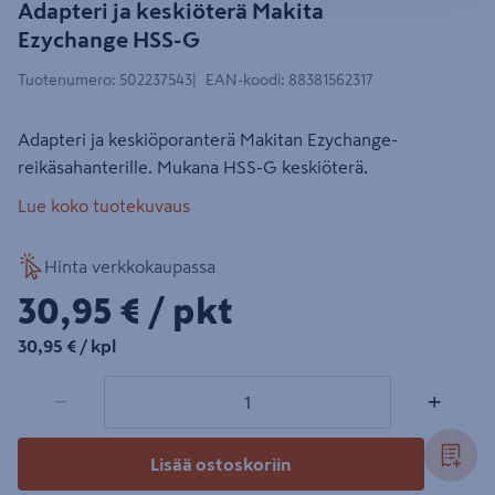
Adapteri ja keskiöterä Makita
Ezychange HSS-G
Tuotenumero
:
502237543
EAN-koodi
:
88381562317
Adapteri ja keskiöporanterä Makitan Ezychange-
reikäsahanterille. Mukana HSS-G keskiöterä.
Lue koko tuotekuvaus
Hinta verkkokaupassa
30,95€/pkt
30,95 €
/ pkt
30,95€/kpl
30,95 €
/ kpl
1 tuotetta
Määrä
−
+
Lisää ostoskoriin