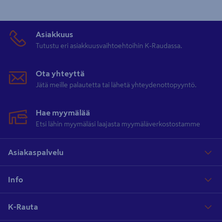
Asiakkuus
Tutustu eri asiakkuusvaihtoehtoihin K-Raudassa.
Ota yhteyttä
Jätä meille palautetta tai lähetä yhteydenottopyyntö.
Hae myymälää
Etsi lähin myymäläsi laajasta myymäläverkostostamme
Asiakaspalvelu
Info
K-Rauta