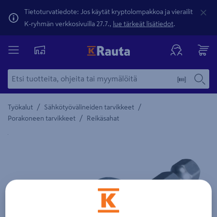
Tietoturvatiedote: Jos käytät kryptolompakkoa ja vierailit
K-ryhmän verkkosivuilla 27.7.,
lue tärkeät lisätiedot
.
/
/
Työkalut
Sähkötyövälineiden tarvikkeet
/
Porakoneen tarvikkeet
Reikäsahat
Yksityiskohtainen kuvaus löytyy Tuotteen kuvaus -maamerki