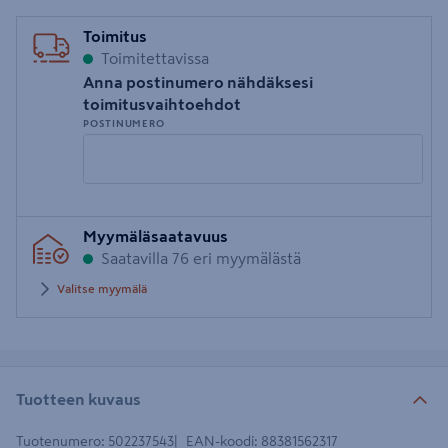
Toimitus
Toimitettavissa
Anna postinumero nähdäksesi
toimitusvaihtoehdot
POSTINUMERO
Syötä
Myymäläsaatavuus
postinumero
Saatavilla 76 eri myymälästä
Valitse myymälä
Tuotteen kuvaus
Tuotenumero
:
502237543
EAN-koodi
:
88381562317