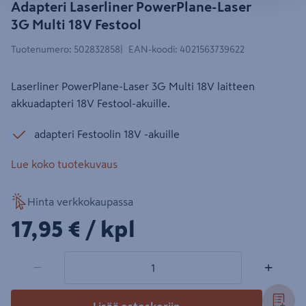
Adapteri Laserliner PowerPlane-Laser
3G Multi 18V Festool
Tuotenumero
:
502832858
EAN-koodi
:
4021563739622
Laserliner PowerPlane-Laser 3G Multi 18V laitteen
akkuadapteri 18V Festool-akuille.
adapteri Festoolin 18V -akuille
Lue koko tuotekuvaus
Hinta verkkokaupassa
17,95€/kpl
17,95 €
/ kpl
1 tuotetta
Määrä
−
+