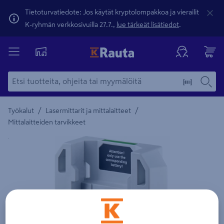
Tietoturvatiedote: Jos käytät kryptolompakkoa ja vierailit
K-ryhmän verkkosivuilla 27.7.,
lue tärkeät lisätiedot
.
/
/
Työkalut
Lasermittarit ja mittalaitteet
Mittalaitteiden tarvikkeet
Yksityiskohtainen kuvaus löytyy Tuotteen kuvaus -maamerki