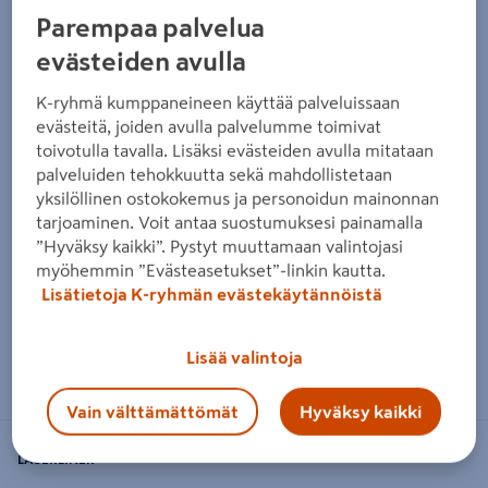
Edellinen
Seura
Parempaa palvelua
evästeiden avulla
K-ryhmä kumppaneineen käyttää palveluissaan
evästeitä, joiden avulla palvelumme toimivat
toivotulla tavalla. Lisäksi evästeiden avulla mitataan
palveluiden tehokkuutta sekä mahdollistetaan
yksilöllinen ostokokemus ja personoidun mainonnan
tarjoaminen. Voit antaa suostumuksesi painamalla
”Hyväksy kaikki”. Pystyt muuttamaan valintojasi
myöhemmin ”Evästeasetukset”-linkin kautta.
Lisätietoja K-ryhmän evästekäytännöistä
Zoomaa kuvaa sormilla kosketusnäytöllä
Lisää valintoja
Vain välttämättömät
Hyväksy kaikki
LASERLINER