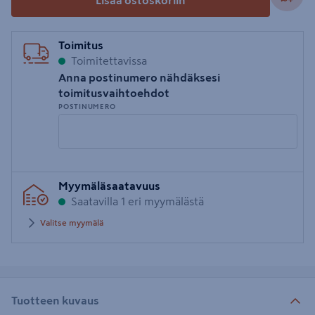
Lisää ostoskoriin
Toimitus
Toimitettavissa
Anna postinumero nähdäksesi
toimitusvaihtoehdot
POSTINUMERO
Syötä
Myymäläsaatavuus
postinumero
Saatavilla 1 eri myymälästä
Valitse myymälä
Tuotteen kuvaus