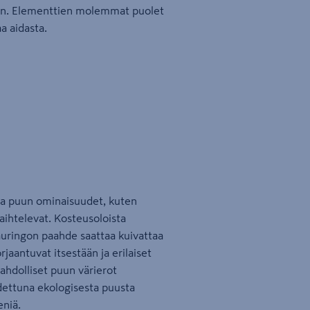
sen. Elementtien molemmat puolet
a aidasta.
na puun ominaisuudet, kuten
aihtelevat. Kosteusoloista
 auringon paahde saattaa kuivattaa
aantuvat itsestään ja erilaiset
Mahdolliset puun värierot
dettuna ekologisesta puusta
eniä.