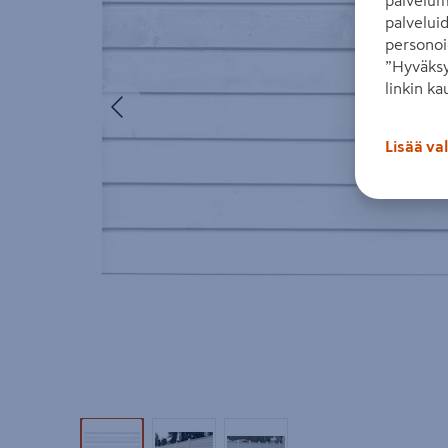
palvelui
personoi
”Hyväksy
linkin ka
Edellinen
Lisää va