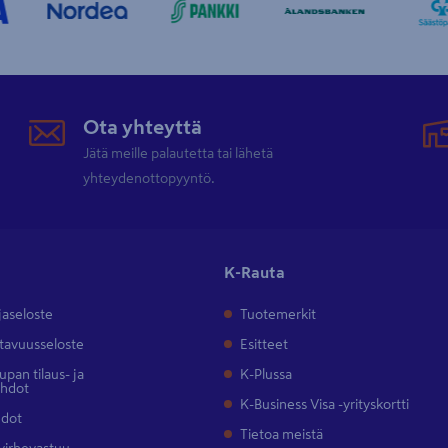
Ota yhteyttä
Jätä meille palautetta tai lähetä
yhteydenottopyyntö.
K-Rauta
jaseloste
Tuotemerkit
tavuusseloste
Esitteet
pan tilaus- ja
K-Plussa
ehdot
K-Business Visa -yrityskortti
hdot
Tietoa meistä
 virhevastuu