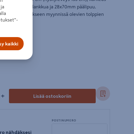
ja
olista 28x145mm lankkua ja 28x70mm päälipuu.
lla
 asennetaan erikseen myynnissä olevien tolppien
tukset”-
y kaikki
+
Lisää ostoskoriin
POSTINUMERO
ro nähdäksesi