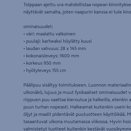
Tolppaan ajettu ura mahdollistaa nopean kiinnityk
näyttävät samalta, joten naapurin kanssa ei tule kina
ominaisuudet:
• väri: maalattu valkoinen
• puulaji: karheaksi höylätty kuusi
• laudan vahvuus: 28 x 145 mm
• kokonaisleveys: 1600 mm
• korkeus 950 mm
• hyötyleveys 155 cm
Päälipuu sisältyy toimitukseen. Luonnon materiaali
ulkonäkö, lujuus ja muut fysikaaliset ominaisuudet v
riippuen puu saattaa kieroutua ja halkeilla, etenkin
puun turhan nopeasti. Halkeamat kuitenkin usein korj
öljyt ja maalit ​pidentävät puutuotteen käyttöikää. 
tasaantuvat ulkona muutamassa viikossa. Hyvin hoi
valmistetut tuotteet kuitenkin kestävät vuosikymm