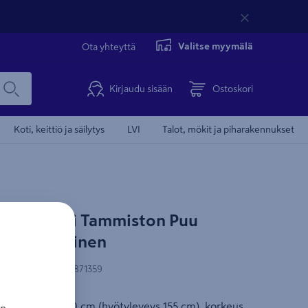
Valitse myymälä
Ota yhteyttä
Kirjaudu sisään
Ostoskori
Koti, keittiö ja säilytys
LVI
Talot, mökit ja piharakennukset
 elementti Tammiston Puu
ttu valkoinen
N-koodi
:
6420160871359
ntti leveys 160 cm (hyötyleveys 155 cm), korkeus
an