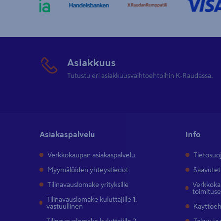
Asiakkuus
Tutustu eri asiakkuusvaihtoehtoihin K-Raudassa.
Asiakaspalvelu
Info
Verkkokaupan asiakaspalvelu
Tietosuo
Myymälöiden yhteystiedot
Saavutet
Tilinavauslomake yrityksille
Verkkokau
toimitus
Tilinavauslomake kuluttajille 1.
vastuullinen
Käyttöe
Tilinavauslomake kuluttajille 2.
Takuu ja