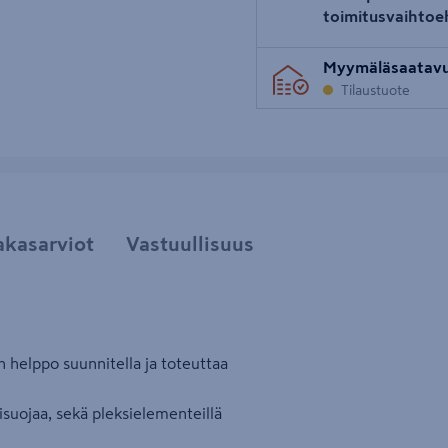
toimitusvaihtoe
Myymäläsaatav
Tilaustuote
akasarviot
Vastuullisuus
helppo suunnitella ja toteuttaa
ulisuojaa, sekä pleksielementeillä