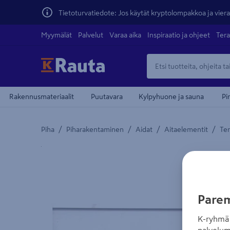
Tietoturvatiedote: Jos käytät kryptolompakkoa ja vierai
Myymälät
Palvelut
Varaa aika
Inspiraatio ja ohjeet
Tera
Rakennusmateriaalit
Puutavara
Kylpyhuone ja sauna
Pi
/
/
/
/
Piha
Piharakentaminen
Aidat
Aitaelementit
Ter
Yksityiskohtainen kuvaus löytyy Tuotteen kuvaus -
Parem
K-ryhmä 
palvelum