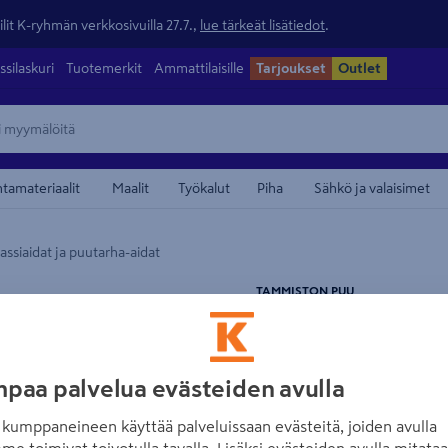
lit K-ryhmän verkkosivuilla 27.7.,
lue tärkeät lisätiedot
.
ssilaskuri
Tuotemerkit
Ammattilaisille
Tarjoukset
Outlet
ntamateriaalit
Maalit
Työkalut
Piha
Sähkö ja valaisimet
assiaidat ja puutarha-aidat
maamerkistä
TAMMISTON PUU
Aitajärjestelmän
160x100cm maala
paa palvelua evästeiden avulla
Tuotenumero
:
502394821
EA
kumppaneineen käyttää palveluissaan evästeitä, joiden avulla
Aitajärjestelmän umpieleme
me toimivat toivotulla tavalla. Lisäksi evästeiden avulla mitata