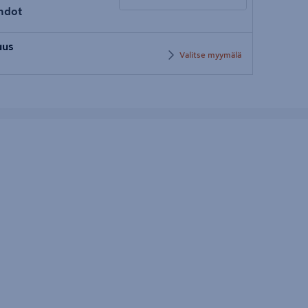
hdot
Syötä
uus
postinumero
Valitse myymälä