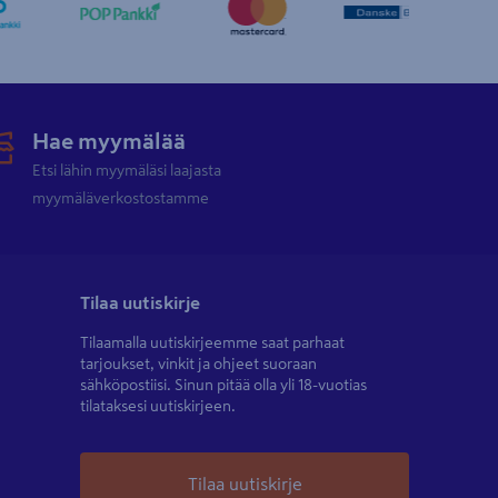
Hae myymälää
Etsi lähin myymäläsi laajasta
myymäläverkostostamme
Tilaa uutiskirje
Tilaamalla uutiskirjeemme saat parhaat
tarjoukset, vinkit ja ohjeet suoraan
sähköpostiisi. Sinun pitää olla yli 18-vuotias
tilataksesi uutiskirjeen.
Tilaa uutiskirje