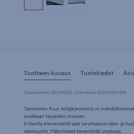
Tuotekuva 1
Tuotekuva 2
Tuotekuva 3
Tuotteen kuvaus
Tuotetiedot
Asi
Tuotenumero
:
502394821
EAN-koodi
:
6420160871359
Tammiston Puun Aitajärjestelmä on mahdollisimman 
asiakkaan tarpeiden mukaan.
Erilaisilla elementeillä saat tarvittaessa näkö- ja tu
valoisuutta. Yläkoristeet keventävät umpiosia.