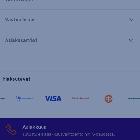
Vastuullisuus
Asiakasarviot
Maksutavat
Asiakkuus
Tutustu eri asiakkuusvaihtoehtoihin K-Raudassa.