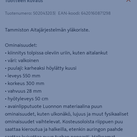
Tuotteen kuvaus
Tuotenumero
:
502043203
EAN-koodi
:
6420160871298
Tammiston Aitajärjestelmän yläkoriste.
Ominaisuudet:
• kiinnitys tolpissa oleviin uriin, kuten aitalankut
• väri: valkoinen
• puulaji: karheaksi höylätty kuusi
• leveys 550 mm
• korkeus 300 mm
• vahvuus 28 mm
• hyötyleveys 50 cm
• avainlipputuote Luonnon materiaalina puun
ominaisuudet, kuten ulkonäkö, lujuus ja muut fysikaaliset
ominaisuudet vaihtelevat. Kosteusoloista riippuen puu
saattaa kieroutua ja halkeilla, etenkin auringon paahde
saattaa kuivattaa puun turhan nopeasti. Halkeamat