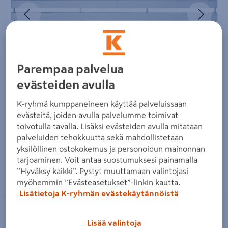
Edellinen
Seura
Parempaa palvelua
evästeiden avulla
K-ryhmä kumppaneineen käyttää palveluissaan
evästeitä, joiden avulla palvelumme toimivat
toivotulla tavalla. Lisäksi evästeiden avulla mitataan
palveluiden tehokkuutta sekä mahdollistetaan
yksilöllinen ostokokemus ja personoidun mainonnan
tarjoaminen. Voit antaa suostumuksesi painamalla
Zoomaa kuvaa sormilla kosketusnäytöllä
”Hyväksy kaikki”. Pystyt muuttamaan valintojasi
myöhemmin ”Evästeasetukset”-linkin kautta.
Lisätietoja K-ryhmän evästekäytännöistä
TAMMISTON PUU
Lisää valintoja