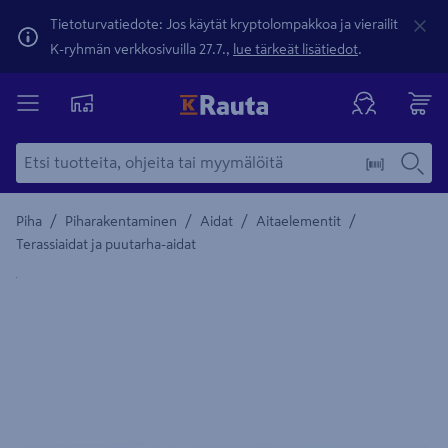
Tietoturvatiedote: Jos käytät kryptolompakkoa ja vierailit
K-ryhmän verkkosivuilla 27.7.,
lue tärkeät lisätiedot
.
/
/
/
/
Piha
Piharakentaminen
Aidat
Aitaelementit
Terassiaidat ja puutarha-aidat
Yksityiskohtainen kuvaus löytyy Tuotteen kuvaus -maamerki