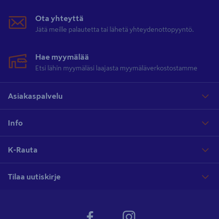
Ota yhteyttä
Jätä meille palautetta tai lähetä yhteydenottopyyntö.
Hae myymälää
Etsi lähin myymäläsi laajasta myymäläverkostostamme
Asiakaspalvelu
Info
K-Rauta
Tilaa uutiskirje