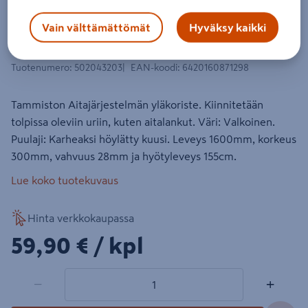
Aitajärjestelmän yläkoriste
Tammiston Puu 160x30cm maalattu
Vain välttämättömät
Hyväksy kaikki
valkoinen
Tuotenumero
:
502043203
EAN-koodi
:
6420160871298
Tammiston Aitajärjestelmän yläkoriste. Kiinnitetään
tolpissa oleviin uriin, kuten aitalankut. Väri: Valkoinen.
Puulaji: Karheaksi höylätty kuusi. Leveys 1600mm, korkeus
300mm, vahvuus 28mm ja hyötyleveys 155cm.
Lue koko tuotekuvaus
Hinta verkkokaupassa
59,90€/kpl
59,90 €
/ kpl
1 tuotetta
Määrä
−
+