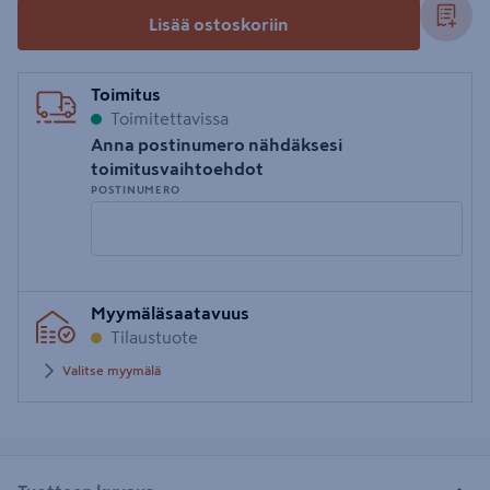
Lisää ostoskoriin
Toimitus
Toimitettavissa
Anna postinumero nähdäksesi
toimitusvaihtoehdot
POSTINUMERO
Syötä
Myymäläsaatavuus
postinumero
Tilaustuote
Valitse myymälä