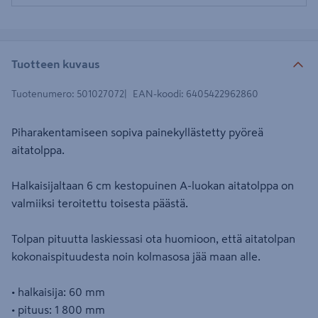
Tuotteen kuvaus
Tuotenumero
:
501027072
EAN-koodi
:
6405422962860
Piharakentamiseen sopiva painekyllästetty pyöreä
aitatolppa.
Halkaisijaltaan 6 cm kestopuinen A-luokan aitatolppa on
valmiiksi teroitettu toisesta päästä.
Tolpan pituutta laskiessasi ota huomioon, että aitatolpan
kokonaispituudesta noin kolmasosa jää maan alle.
• halkaisija: 60 mm
• pituus: 1 800 mm