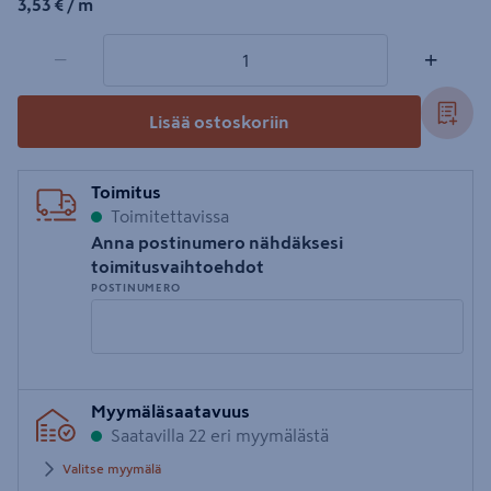
3,53€/m
3,53 €
/ m
1 tuotetta
Määrä
−
+
Lisää ostoskoriin
Toimitus
Toimitettavissa
Anna postinumero nähdäksesi
toimitusvaihtoehdot
POSTINUMERO
Syötä
Myymäläsaatavuus
postinumero
Saatavilla 22 eri myymälästä
Valitse myymälä