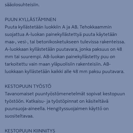
sääolosuhteisiin.
PUUN KYLLÄSTÄMINEN
Puuta kyllästetään luokkiin A ja AB. Tehokkaammin
suojattua A-luokan painekyllästettyä puuta käytetään
maa-, vesi-, tai betonikosketukseen tulevissa rakenteissa.
A-luokkaan kyllästetään puutavara, jonka paksuus on 48
mm tai suurempi. AB-luokan painekyllästetty puu on
tarkoitettu vain maan yläpuolisiin rakenteisiin. AB-
luokkaan kyllästetään kaikki alle 48 mm paksu puutavara.
KESTOPUUN TYÖSTÖ
Tavanomaiset puuntyöstömenetelmät sopivat kestopuun
työstöön. Katkaisu- ja työstöpinnat on käsiteltävä
puunsuoja-aineella. Hengityssuojaimen käyttö on
suositeltavaa.
KESTOPUUN KIINNITYS