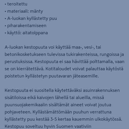
• teroitettu
• materiaali: mänty
• A-luokan kyllästetty puu
• piharakentamiseen
• käyttö: aitatolppana
A-luokan kestopuuta voi käyttää maa-, vesi-, tai
betonikosketukseen tulevissa tukirakenteissa, rungoissa ja
perustuksissa. Kestopuuta ei saa hävittää polttamalla, vaan
se on kierrätettävä. Kotitaloudet voivat palauttaa käytöstä
poistetun kyllästetyn puutavaran jäteasemille.
Kestopuuta ei suositella käytettäväksi asuinrakennuksen
sisätiloissa eikä kaivojen lähellä tai alueilla, missä
puunsuojakemikaalin sisältämät aineet voivat joutua
pohjaveteen. Kyllästämättömään puuhun verrattuna
kyllästetty puu kestää 3-5 kertaa kauemmin ulkokäytössä.
Kestopuu soveltuu hyvin Suomen vaativiin