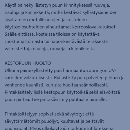
Käytä painekyllästetyn puun kiinnityksessä ruuveja,
nauloja ja kiinnikkeitä, mitkä kestävät kyllästysaineiden
sisältämien metallisuolojen ja kosteiden
käyttöolosuhteiden aiheuttamat korroosiovaikutukset.
Säälle alttiissa, kosteissa tiloissa on käytettävä
ruostumattomasta tai haponkestävästä teräksestä
valmistettuja nauloja, ruuveja ja kiinnikkeitä.
KESTOPUUN HUOLTO
Ulkona painekyllästetty puu harmaantuu auringon UV-
säteiden vaikutuksesta. Kyllästetty puu palvelee pitkään ja
vanhenee kauniisti, kun sitä huoltaa säännöllisesti.
Pintakäsittely lisää kestopuun käyttöikää sekä elävöittää
puun pintaa. Tee pintakäsittely puhtaalle pinnalle.
Pintakäsittelyyn sopivat sekä sävytetyt että
sävyttämättömät puuöljyt, kuultavat ja peittävät
puunsuojat. Myös ulkokäyttöön tarkoitetut lateksi- ja