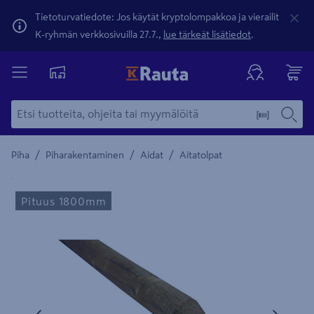
Tietoturvatiedote: Jos käytät kryptolompakkoa ja vierailit
K-ryhmän verkkosivuilla 27.7.,
lue tärkeät lisätiedot
.
/
/
/
Piha
Piharakentaminen
Aidat
Aitatolpat
Yksityiskohtainen kuvaus löytyy Tuotteen kuvaus -maamerki
Pituus 1800mm
Edellinen
Seura