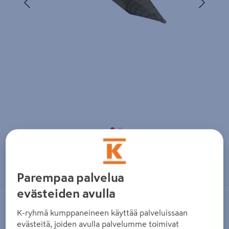
Zoomaa kuvaa sormilla kosketusnäytöllä
Parempaa palvelua
evästeiden avulla
NO BRAND
K-ryhmä kumppaneineen käyttää palveluissaan
Aitatolppa kestopuu vihreä teroitettu
evästeitä, joiden avulla palvelumme toimivat