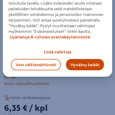
60x1800 NTR/A
toivotulla tavalla. Lisäksi evästeiden avulla mitataan
palveluiden tehokkuutta sekä mahdollistetaan
Tuotenumero
:
501027072
EAN-koodi
:
6405422962860
yksilöllinen ostokokemus ja personoidun mainonnan
tarjoaminen. Voit antaa suostumuksesi painamalla
”Hyväksy kaikki”. Pystyt muuttamaan valintojasi
A-luokan pyöreä valmiiksi teroitettu kestopuu
myöhemmin ”Evästeasetukset”-linkin kautta.
piharakentamiseen, esim. puutarha-aitojen tolpiksi,
Lisätietoja K-ryhmän evästekäytännöistä
kasvavien puiden tukemiseen. Tolpan pituutta laskiessasi
ota huomioon, että aitatolpan kokonaispituudesta noin
Lisää valintoja
kolmasosa jää maan alle.
Lue koko tuotekuvaus
Vain välttämättömät
Hyväksy kaikki
Katso vastuullisuustiedot
Hinta verkkokaupassa
6,35€/kpl
6,35 €
/ kpl