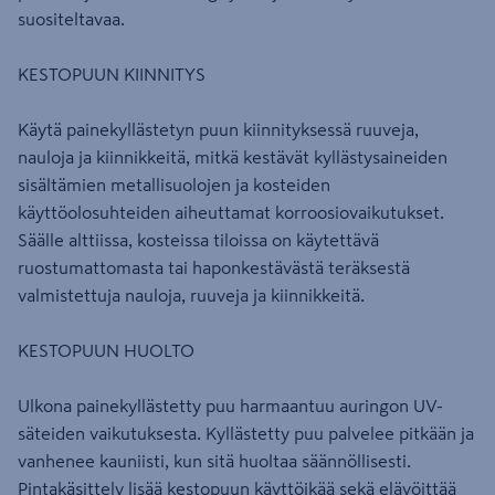
suositeltavaa.
KESTOPUUN KIINNITYS
Käytä painekyllästetyn puun kiinnityksessä ruuveja,
nauloja ja kiinnikkeitä, mitkä kestävät kyllästysaineiden
sisältämien metallisuolojen ja kosteiden
käyttöolosuhteiden aiheuttamat korroosiovaikutukset.
Säälle alttiissa, kosteissa tiloissa on käytettävä
ruostumattomasta tai haponkestävästä teräksestä
valmistettuja nauloja, ruuveja ja kiinnikkeitä.
KESTOPUUN HUOLTO
Ulkona painekyllästetty puu harmaantuu auringon UV-
säteiden vaikutuksesta. Kyllästetty puu palvelee pitkään ja
vanhenee kauniisti, kun sitä huoltaa säännöllisesti.
Pintakäsittely lisää kestopuun käyttöikää sekä elävöittää