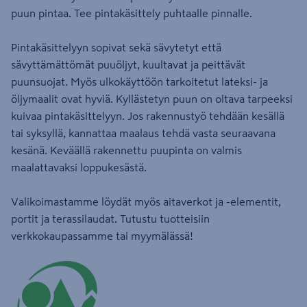
puun pintaa. Tee pintakäsittely puhtaalle pinnalle.
Pintakäsittelyyn sopivat sekä sävytetyt että
sävyttämättömät puuöljyt, kuultavat ja peittävät
puunsuojat. Myös ulkokäyttöön tarkoitetut lateksi- ja
öljymaalit ovat hyviä. Kyllästetyn puun on oltava tarpeeksi
kuivaa pintakäsittelyyn. Jos rakennustyö tehdään kesällä
tai syksyllä, kannattaa maalaus tehdä vasta seuraavana
kesänä. Keväällä rakennettu puupinta on valmis
maalattavaksi loppukesästä.
Valikoimastamme löydät myös aitaverkot ja -elementit,
portit ja terassilaudat. Tutustu tuotteisiin
verkkokaupassamme tai myymälässä!