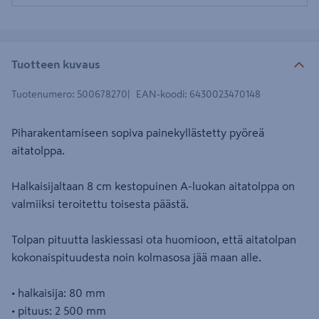
Tuotteen kuvaus
Tuotenumero
:
500678270
EAN-koodi
:
6430023470148
Piharakentamiseen sopiva painekyllästetty pyöreä
aitatolppa.
Halkaisijaltaan 8 cm kestopuinen A-luokan aitatolppa on
valmiiksi teroitettu toisesta päästä.
Tolpan pituutta laskiessasi ota huomioon, että aitatolpan
kokonaispituudesta noin kolmasosa jää maan alle.
• halkaisija: 80 mm
• pituus: 2 500 mm