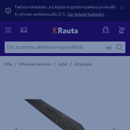
Tietoturvatiedote: Jos käytät kryptolompakkoa ja vierailit
K-ryhmän verkkosivuilla 27.7.,
lue tärkeät lisätiedot
.
/
/
/
Piha
Piharakentaminen
Aidat
Aitatolpat
Yksityiskohtainen kuvaus löytyy Tuotteen kuvaus -maamerki
Edellinen
Seura