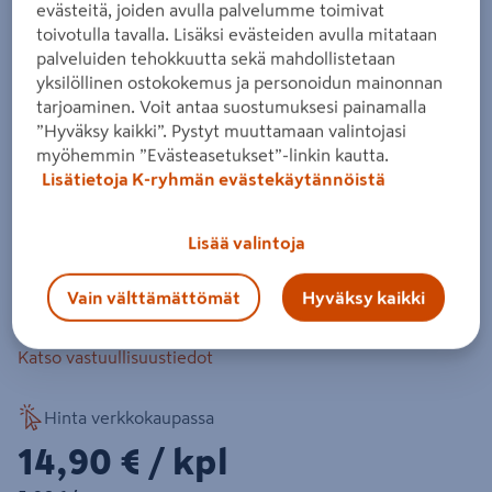
evästeitä, joiden avulla palvelumme toimivat
80x2500 NTR/A
toivotulla tavalla. Lisäksi evästeiden avulla mitataan
Tuotenumero
:
500678270
EAN-koodi
:
6430023470148
palveluiden tehokkuutta sekä mahdollistetaan
yksilöllinen ostokokemus ja personoidun mainonnan
tarjoaminen. Voit antaa suostumuksesi painamalla
A-luokan pyöreä valmiiksi teroitettu kestopuu
”Hyväksy kaikki”. Pystyt muuttamaan valintojasi
piharakentamiseen, esim. puutarha-aitojen tolpiksi,
myöhemmin ”Evästeasetukset”-linkin kautta.
kasvavien puiden tukemiseen. Tolpan pituutta laskiessasi
Lisätietoja K-ryhmän evästekäytännöistä
ota huomioon, että aitatolpan kokonaispituudesta noin
kolmasosa jää maan alle.
Lisää valintoja
Lue koko tuotekuvaus
Vain välttämättömät
Hyväksy kaikki
Katso vastuullisuustiedot
Hinta verkkokaupassa
14,90€/kpl
14,90 €
/ kpl