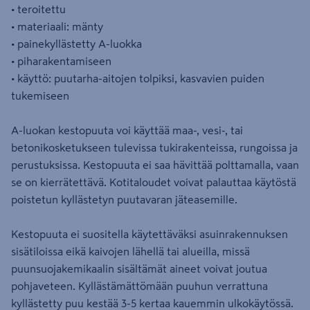
• teroitettu
• materiaali: mänty
• painekyllästetty A-luokka
• piharakentamiseen
• käyttö: puutarha-aitojen tolpiksi, kasvavien puiden
tukemiseen
A-luokan kestopuuta voi käyttää maa-, vesi-, tai
betonikosketukseen tulevissa tukirakenteissa, rungoissa ja
perustuksissa. Kestopuuta ei saa hävittää polttamalla, vaan
se on kierrätettävä. Kotitaloudet voivat palauttaa käytöstä
poistetun kyllästetyn puutavaran jäteasemille.
Kestopuuta ei suositella käytettäväksi asuinrakennuksen
sisätiloissa eikä kaivojen lähellä tai alueilla, missä
puunsuojakemikaalin sisältämät aineet voivat joutua
pohjaveteen. Kyllästämättömään puuhun verrattuna
kyllästetty puu kestää 3-5 kertaa kauemmin ulkokäytössä.