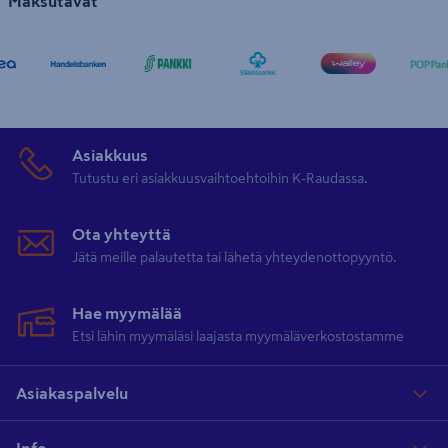
Maksutavat
Asiakkuus
Tutustu eri asiakkuusvaihtoehtoihin K-Raudassa.
Ota yhteyttä
Jätä meille palautetta tai lähetä yhteydenottopyyntö.
Hae myymälää
Etsi lähin myymäläsi laajasta myymäläverkostostamme
Asiakaspalvelu
Info