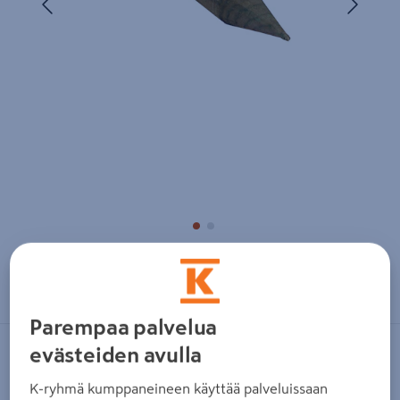
Zoomaa kuvaa sormilla kosketusnäytöllä
Parempaa palvelua
evästeiden avulla
NO BRAND
Aitatolppa kestopuu vihreä teroitettu
K-ryhmä kumppaneineen käyttää palveluissaan