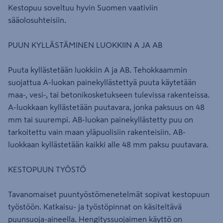
Kestopuu soveltuu hyvin Suomen vaativiin
sääolosuhteisiin.
PUUN KYLLÄSTÄMINEN LUOKKIIN A JA AB
Puuta kyllästetään luokkiin A ja AB. Tehokkaammin
suojattua A-luokan painekyllästettyä puuta käytetään
maa-, vesi-, tai betonikosketukseen tulevissa rakenteissa.
A-luokkaan kyllästetään puutavara, jonka paksuus on 48
mm tai suurempi. AB-luokan painekyllästetty puu on
tarkoitettu vain maan yläpuolisiin rakenteisiin. AB-
luokkaan kyllästetään kaikki alle 48 mm paksu puutavara.
KESTOPUUN TYÖSTÖ
Tavanomaiset puuntyöstömenetelmät sopivat kestopuun
työstöön. Katkaisu- ja työstöpinnat on käsiteltävä
puunsuoja-aineella. Hengityssuojaimen käyttö on