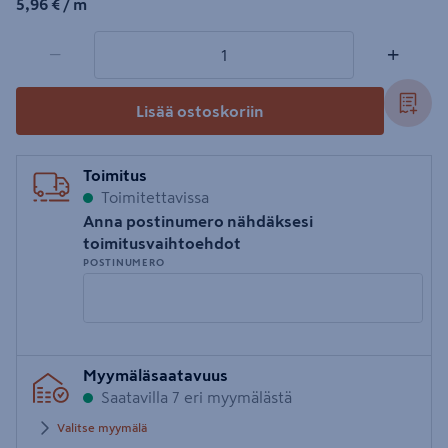
5,96€/m
5,96 €
/ m
1 tuotetta
Määrä
−
+
Lisää ostoskoriin
Toimitus
Toimitettavissa
Anna postinumero nähdäksesi
toimitusvaihtoehdot
POSTINUMERO
Syötä
Myymäläsaatavuus
postinumero
Saatavilla 7 eri myymälästä
Valitse myymälä