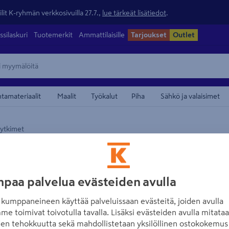
lit K-ryhmän verkkosivuilla 27.7.,
lue tärkeät lisätiedot
.
ssilaskuri
Tuotemerkit
Ammattilaisille
Tarjoukset
Outlet
ntamateriaalit
Maalit
Työkalut
Piha
Sähkö ja valaisimet
kytkimet
maamerkistä
ENSTO
Ajastin Ensto In
valkoinen
paa palvelua evästeiden avulla
Tuotenumero
:
502432800
EA
kumppaneineen käyttää palveluissaan evästeitä, joiden avulla
me toimivat toivotulla tavalla. Lisäksi evästeiden avulla mitata
den tehokkuutta sekä mahdollistetaan yksilöllinen ostokokemus 
Enston pinta-asennettava, 