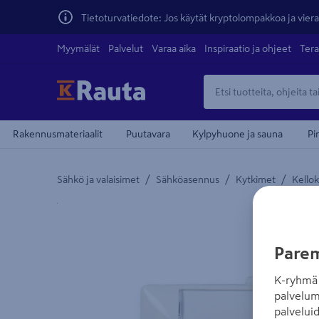
Tietoturvatiedote: Jos käytät kryptolompakkoa ja vierai
Myymälät
Palvelut
Varaa aika
Inspiraatio ja ohjeet
Tera
Rakennusmateriaalit
Puutavara
Kylpyhuone ja sauna
Pi
/
/
/
Sähkö ja valaisimet
Sähköasennus
Kytkimet
Kello
Yksityiskohtainen kuvaus löytyy Tuotteen kuvaus -
Parem
K-ryhmä 
palvelum
palvelui