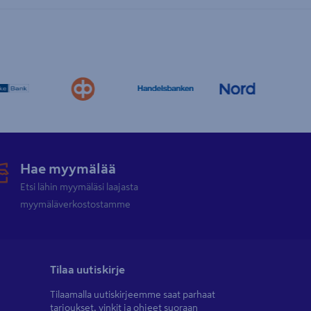
Hae myymälää
Etsi lähin myymäläsi laajasta
myymäläverkostostamme
Tilaa uutiskirje
Tilaamalla uutiskirjeemme saat parhaat
tarjoukset, vinkit ja ohjeet suoraan