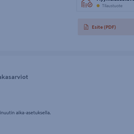
Tilaustuote
Esite
(PDF)
avautuu uuteen välileh
akasarviot
nuutin aika-asetuksella.