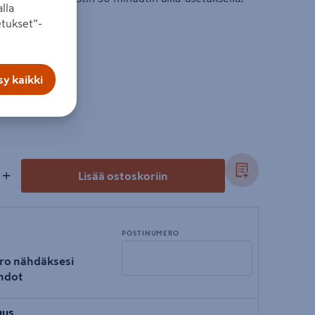
lla
 250 V.
tukset”-
y kaikki
+
Lisää ostoskoriin
POSTINUMERO
ro nähdäksesi
hdot
Syötä
uus