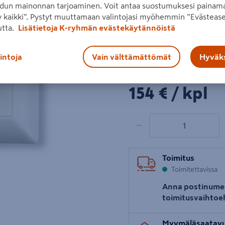
dun mainonnan tarjoaminen. Voit antaa suostumuksesi painama
Kuormitettavuus 2 x 16 A /
 kaikki”. Pystyt muuttamaan valintojasi myöhemmin ”Evästease
utta.
Lisätietoja K-ryhmän evästekäytännöistä
Lue koko tuotekuvaus
Katso liitetiedostot
Seuraava
lintoja
Vain välttämättömät
Hyväks
Hinta verkkokaupassa
154€/kpl
154 €
/ kpl
1 tuotetta
Määrä
−
Toimitus
Toimitettavissa
Anna postinume
toimitusvaihtoe
Myymäläsaatav