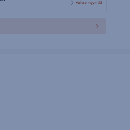
postinumero
Valitse myymälä
teen