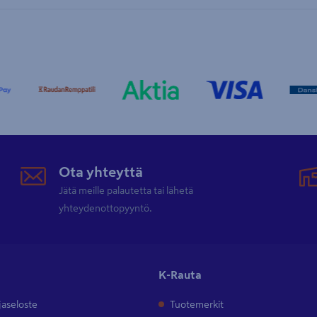
Ota yhteyttä
Jätä meille palautetta tai lähetä
yhteydenottopyyntö.
K-Rauta
jaseloste
Tuotemerkit