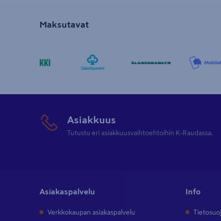
Maksutavat
Asiakkuus
Tutustu eri asiakkuusvaihtoehtoihin K-Raudassa.
Asiakaspalvelu
Info
Verkkokaupan asiakaspalvelu
Tietosuo