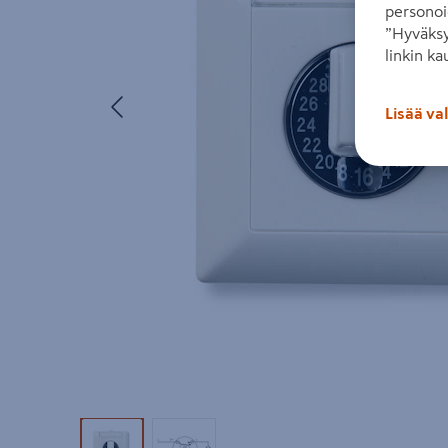
personoi
”Hyväksy
linkin ka
Edellinen
Lisää va