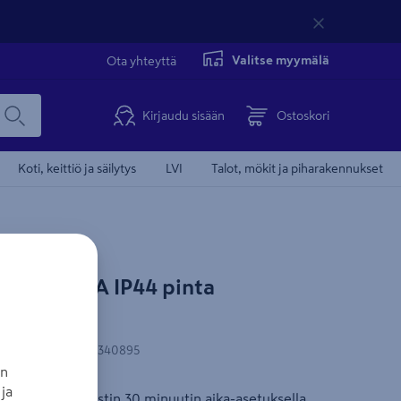
Valitse myymälä
Ota yhteyttä
Kirjaudu sisään
Ostoskori
Koti, keittiö ja säilytys
LVI
Talot, mökit ja piharakennukset
tro 30m/16A IP44 pinta
N-koodi
:
6418677340895
an
ja
mekaaninen ajastin 30 minuutin aika-asetuksella.