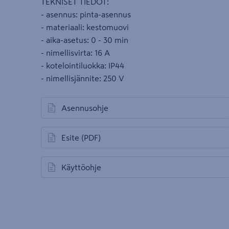
TEKNISET TIEDOT:
- asennus: pinta-asennus
- materiaali: kestomuovi
- aika-asetus: 0 - 30 min
- nimellisvirta: 16 A
- kotelointiluokka: IP44
- nimellisjännite: 250 V
Asennusohje
avautuu uuteen välilehteen
Esite
(PDF)
avautuu uuteen välilehteen
Käyttöohje
avautuu uuteen välilehteen