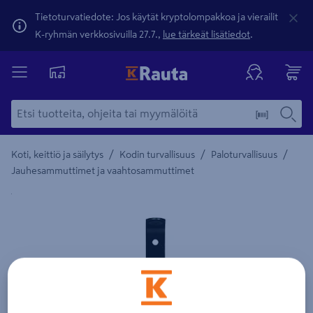
Tietoturvatiedote: Jos käytät kryptolompakkoa ja vierailit
K-ryhmän verkkosivuilla 27.7.,
lue tärkeät lisätiedot
.
/
/
/
Koti, keittiö ja säilytys
Kodin turvallisuus
Paloturvallisuus
Jauhesammuttimet ja vaahtosammuttimet
Yksityiskohtainen kuvaus löytyy Tuotteen kuvaus -maamerki