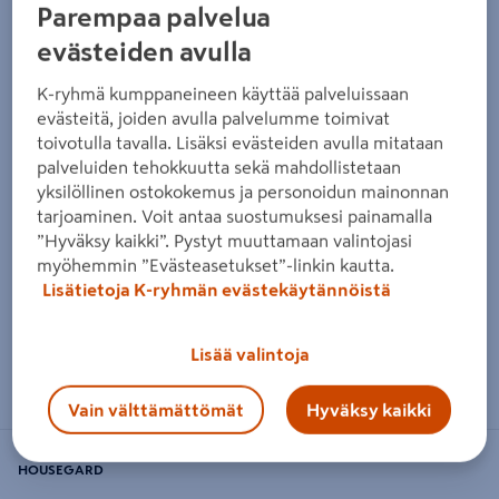
Parempaa palvelua
evästeiden avulla
K-ryhmä kumppaneineen käyttää palveluissaan
evästeitä, joiden avulla palvelumme toimivat
toivotulla tavalla. Lisäksi evästeiden avulla mitataan
palveluiden tehokkuutta sekä mahdollistetaan
yksilöllinen ostokokemus ja personoidun mainonnan
tarjoaminen. Voit antaa suostumuksesi painamalla
”Hyväksy kaikki”. Pystyt muuttamaan valintojasi
myöhemmin ”Evästeasetukset”-linkin kautta.
Lisätietoja K-ryhmän evästekäytännöistä
Lisää valintoja
Zoomaa kuvaa sormilla kosketusnäytöllä
Vain välttämättömät
Hyväksy kaikki
HOUSEGARD