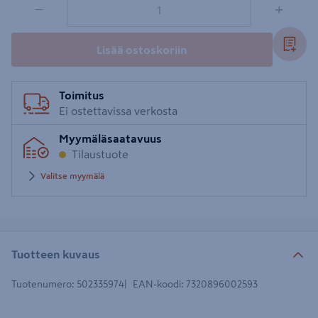
1 tuotetta
Määrä
−
+
Lisää ostoskoriin
Toimitus
Ei ostettavissa verkosta
Myymäläsaatavuus
Tilaustuote
Valitse myymälä
Tuotteen kuvaus
Tuotenumero
:
502335974
EAN-koodi
:
7320896002593