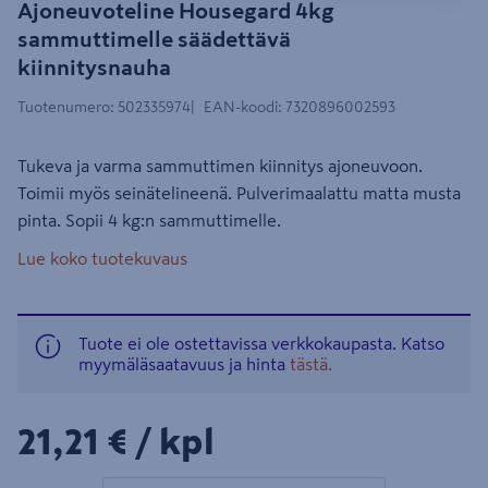
Ajoneuvoteline Housegard 4kg
sammuttimelle säädettävä
kiinnitysnauha
Tuotenumero
:
502335974
EAN-koodi
:
7320896002593
Tukeva ja varma sammuttimen kiinnitys ajoneuvoon.
Toimii myös seinätelineenä. Pulverimaalattu matta musta
pinta. Sopii 4 kg:n sammuttimelle.
Lue koko tuotekuvaus
Tuote ei ole ostettavissa verkkokaupasta. Katso
myymäläsaatavuus ja hinta
tästä.
21,21€/kpl
21,21 €
/ kpl