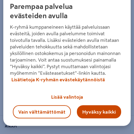
Parempaa palvelua
evästeiden avulla
K-ryhmä kumppaneineen käyttää palveluissaan
evästeitä, joiden avulla palvelumme toimivat
toivotulla tavalla. Lisäksi evästeiden avulla mitataan
palveluiden tehokkuutta sekä mahdollistetaan
yksilöllinen ostokokemus ja personoidun mainonnan
tarjoaminen. Voit antaa suostumuksesi painamalla
”Hyväksy kaikki”. Pystyt muuttamaan valintojasi
myöhemmin ”Evästeasetukset”-linkin kautta.
Lisätietoja K-ryhmän evästekäytännöistä
Lisää valintoja
Zoomaa kuvaa sormilla kosketusnäytöllä
Vain välttämättömät
Hyväksy kaikki
AIRAM