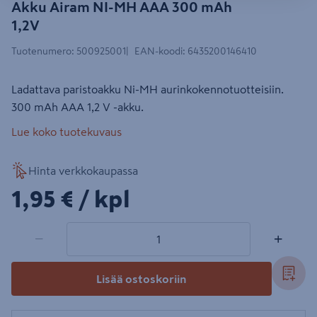
Akku Airam NI-MH AAA 300 mAh
1,2V
Tuotenumero
:
500925001
EAN-koodi
:
6435200146410
Ladattava paristoakku Ni-MH aurinkokennotuotteisiin.
300 mAh AAA 1,2 V -akku.
Lue koko tuotekuvaus
Hinta verkkokaupassa
1,95€/kpl
1,95 €
/ kpl
1 tuotetta
Määrä
−
+
Lisää ostoskoriin