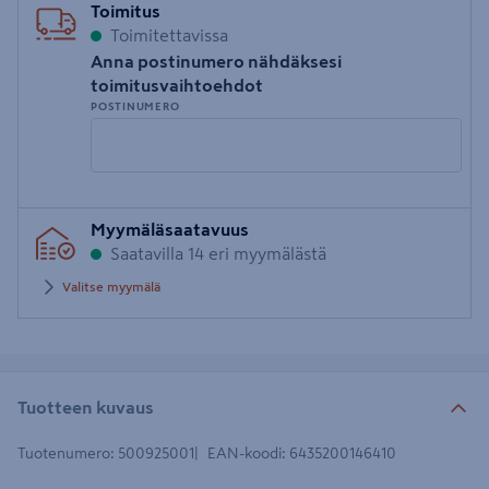
Toimitus
Toimitettavissa
Anna postinumero nähdäksesi
toimitusvaihtoehdot
POSTINUMERO
Syötä
Myymäläsaatavuus
postinumero
Saatavilla 14 eri myymälästä
Valitse myymälä
Tuotteen kuvaus
Tuotenumero
:
500925001
EAN-koodi
:
6435200146410