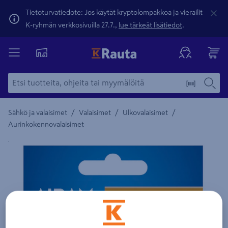
Tietoturvatiedote: Jos käytät kryptolompakkoa ja vierailit
K-ryhmän verkkosivuilla 27.7.,
lue tärkeät lisätiedot
.
/
/
/
Sähkö ja valaisimet
Valaisimet
Ulkovalaisimet
Aurinkokennovalaisimet
Yksityiskohtainen kuvaus löytyy Tuotteen kuvaus -maamerki